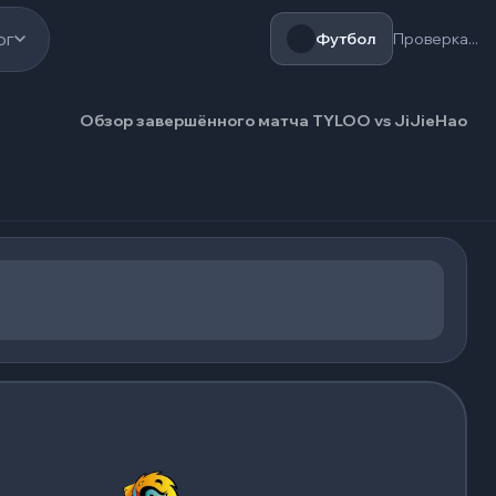
ог
Футбол
Проверка...
Обзор завершённого матча TYLOO vs JiJieHao