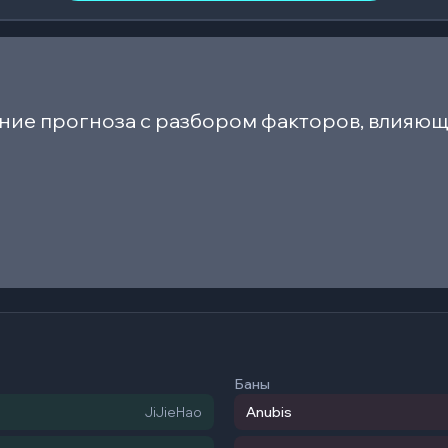
ние прогноза с разбором факторов, влияющ
Баны
Anubis
JiJieHao