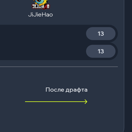
JiJieHao
13
13
После драфта