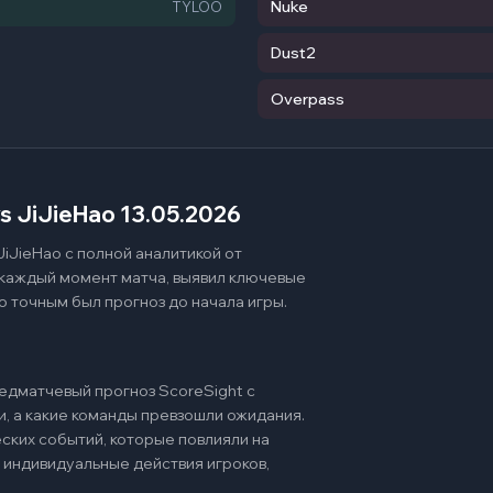
Nuke
TYLOO
Dust2
Overpass
 JiJieHao 13.05.2026
iJieHao с полной аналитикой от
 каждый момент матча, выявил ключевые
о точным был прогноз до начала игры.
едматчевый прогноз ScoreSight с
и, а какие команды превзошли ожидания.
ских событий, которые повлияли на
 индивидуальные действия игроков,