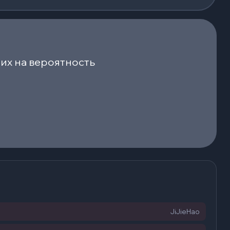
их на вероятность
JiJieHao