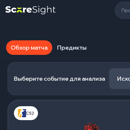
Про
Обзор матча
Предикты
Выберите событие для анализа
Исх
CS2