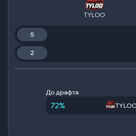
TYLOO
5
2
До драфта
72
%
TYLO