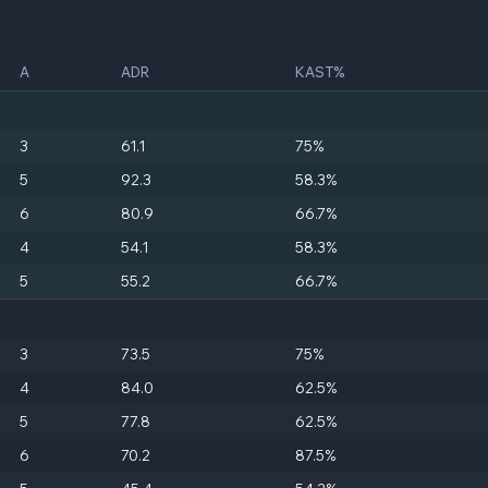
A
ADR
KAST%
3
61.1
75%
5
92.3
58.3%
6
80.9
66.7%
4
54.1
58.3%
5
55.2
66.7%
3
73.5
75%
4
84.0
62.5%
5
77.8
62.5%
6
70.2
87.5%