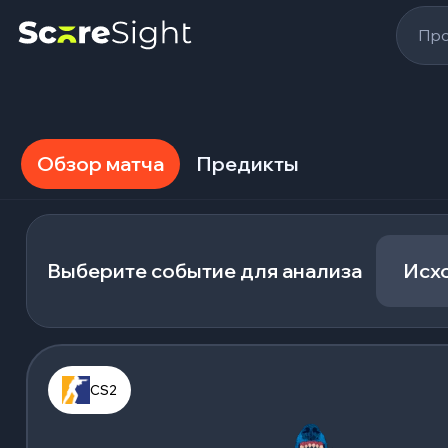
Про
Обзор матча
Предикты
Выберите событие для анализа
Исх
CS2