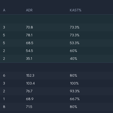
A
ADR
KAST%
3
70.8
73.3%
5
78.1
73.3%
5
68.5
53.3%
2
54.5
60%
2
35.1
40%
6
152.3
80%
3
103.4
100%
2
76.7
93.3%
1
68.9
66.7%
8
71.5
80%