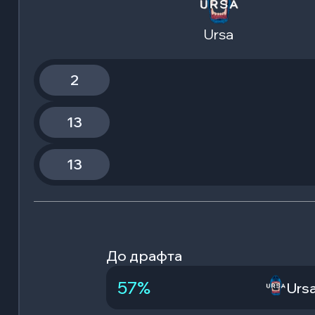
Ursa
2
13
13
До драфта
57
%
Urs