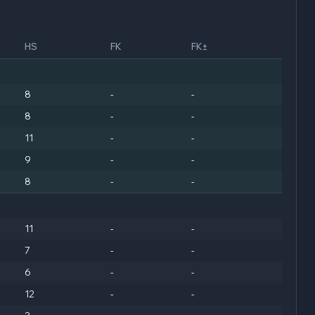
HS
FK
FK±
8
-
-
8
-
-
11
-
-
9
-
-
8
-
-
11
-
-
7
-
-
6
-
-
12
-
-