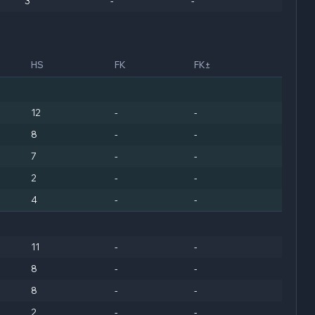
3
-
-
HS
FK
FK±
12
-
-
8
-
-
7
-
-
2
-
-
4
-
-
11
-
-
8
-
-
8
-
-
2
-
-