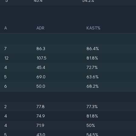
5
45.4
54.2%
A
ADR
KAST%
7
86.3
86.4%
12
107.5
81.8%
4
45.4
72.7%
5
69.0
63.6%
6
50.0
68.2%
2
77.8
77.3%
4
74.9
81.8%
4
71.9
50%
5
43.0
54.5%