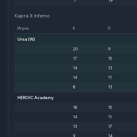
7
19
Карта 3: Inferno
Игрок
K
D
Ursa
(W)
20
9
17
15
14
13
14
11
8
13
HEROIC Academy
18
15
14
11
13
17
9
14