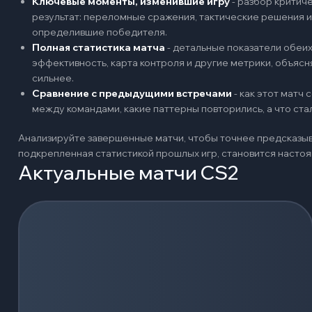
Ключевые моменты, изменившие игру
-
разбор критиче
результат: переломные сражения, тактические решения и
определившие победителя.
Полная статистика матча
-
детальные показатели обеих 
эффективность, карта контроля и другие метрики, объяс
сильнее.
Сравнение с предыдущими встречами
-
как этот матч
между командами, какие паттерны повторились, а что ст
Анализируйте завершенные матчи, чтобы точнее предсказыв
подкрепленная статистикой прошлых игр, становится наст
Актуальные матчи CS2
Загрузка событий...