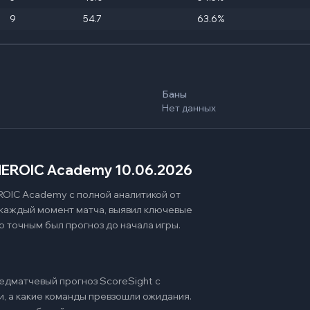
9
54.7
63.6%
Баны
Нет данных
 HEROIC Academy 10.06.2026
ROIC Academy с полной аналитикой от
 каждый момент матча, выявил ключевые
о точным был прогноз до начала игры.
едматчевый прогноз ScoreSight с
и, а какие команды превзошли ожидания.