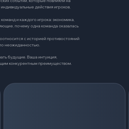
ских событий, которые повлияли на
 индивидуальные действия игроков,
команд и каждого игрока: экономика,
няющие, почему одна команда оказалась
 соотносится с историей противостояний
ало неожиданностью.
ать будущие. Ваша интуиция,
оящим конкурентным преимуществом.