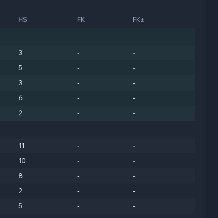
HS
FK
FK±
3
-
-
5
-
-
3
-
-
6
-
-
2
-
-
11
-
-
10
-
-
8
-
-
2
-
-
5
-
-