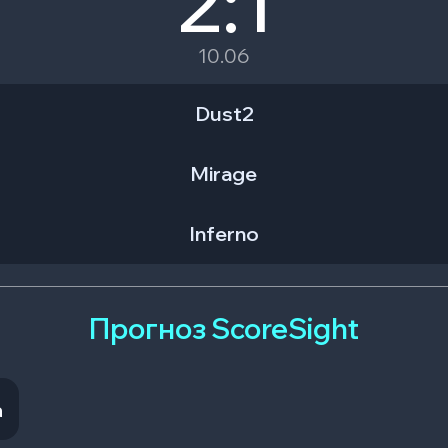
2:1
10.06
Dust2
Mirage
Inferno
Прогноз ScoreSight
a