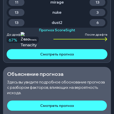
mirage
11
13
nuke
13
3
dust2
13
6
Прогноз ScoreSight
До драфта
После драфта
67
%
Zero Tenacity
Смотреть прогноз
Объяснение прогноза
Здесь вы увидите подробное обоснование прогноза
с разбором факторов, влияющих на вероятность
исхода.
Смотреть прогноз