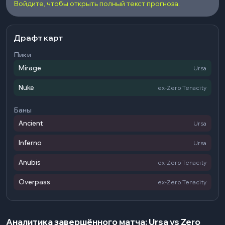
Войдите, чтобы открыть полный текст прогноза.
Драфт карт
Пики
Mirage
Ursa
Nuke
ex-Zero Tenacity
Баны
Ancient
Ursa
Inferno
Ursa
Anubis
ex-Zero Tenacity
Overpass
ex-Zero Tenacity
Аналитика завершённого матча: Ursa vs Zero