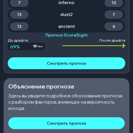
inferno
7
13
dust2
13
7
ancient
13
6
Прогноз ScoreSight
До драфта
После драфта
69
%
Lilmix
Смотреть прогноз
Объяснение прогноза
Здесь вы увидите подробное обоснование прогноза
с разбором факторов, влияющих на вероятность
исхода.
Смотреть прогноз