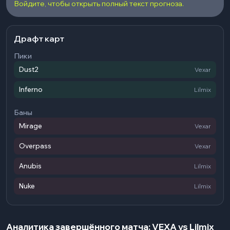
Войдите, чтобы открыть полный текст прогноза.
Драфт карт
Пики
Dust2
Vexar
Inferno
Lilmix
Баны
Mirage
Vexar
Overpass
Vexar
Anubis
Lilmix
Nuke
Lilmix
Аналитика завершённого матча: VEXA vs Lilmix