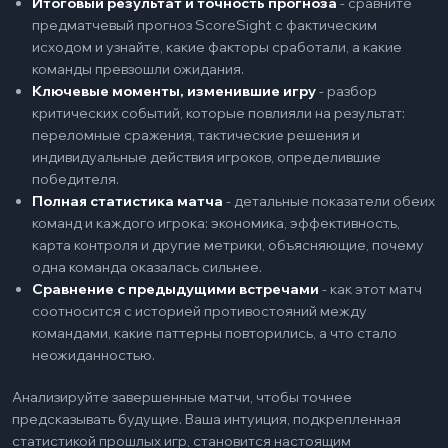
Итоговый результат и точность прогноза
-
сравните
предматчевый прогноз ScoreSight с фактическим
исходом и узнайте, какие факторы сработали, а какие
команды превзошли ожидания.
Ключевые моменты, изменившие игру
-
разбор
критических событий, которые повлияли на результат:
переломные сражения, тактические решения и
индивидуальные действия игроков, определившие
победителя.
Полная статистика матча
-
детальные показатели обеих
команд и каждого игрока: экономика, эффективность,
карта контроля и другие метрики, объясняющие, почему
одна команда оказалась сильнее.
Сравнение с предыдущими встречами
-
как этот матч
соотносится с историей противостояний между
командами, какие паттерны повторились, а что стало
неожиданностью.
Анализируйте завершенные матчи, чтобы точнее
предсказывать будущие. Ваша интуиция, подкрепленная
статистикой прошлых игр, становится настоящим