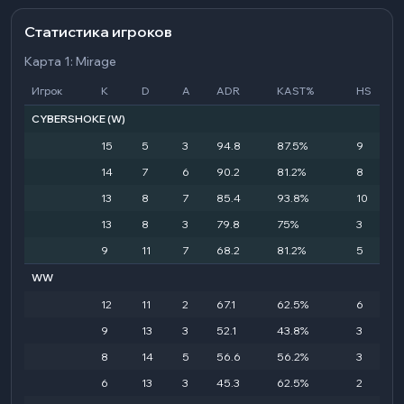
Статистика игроков
Карта 1: Mirage
Игрок
K
D
A
ADR
KAST%
HS
CYBERSHOKE
(W)
15
5
3
94.8
87.5%
9
14
7
6
90.2
81.2%
8
13
8
7
85.4
93.8%
10
13
8
3
79.8
75%
3
9
11
7
68.2
81.2%
5
WW
12
11
2
67.1
62.5%
6
9
13
3
52.1
43.8%
3
8
14
5
56.6
56.2%
3
6
13
3
45.3
62.5%
2