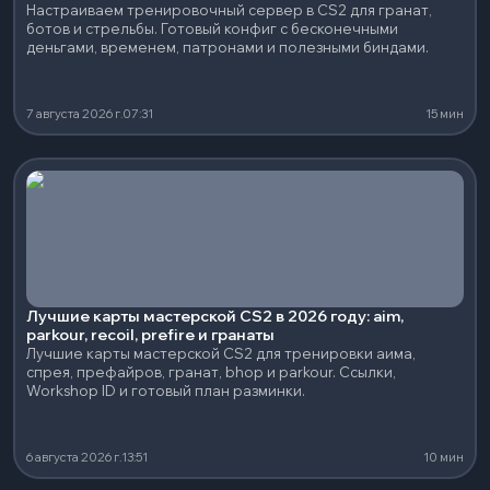
Настраиваем тренировочный сервер в CS2 для гранат,
ботов и стрельбы. Готовый конфиг с бесконечными
деньгами, временем, патронами и полезными биндами.
7 августа 2026 г.
07:31
15 мин
Лучшие карты мастерской CS2 в 2026 году: aim,
parkour, recoil, prefire и гранаты
Лучшие карты мастерской CS2 для тренировки аима,
спрея, префайров, гранат, bhop и parkour. Ссылки,
Workshop ID и готовый план разминки.
6 августа 2026 г.
13:51
10 мин