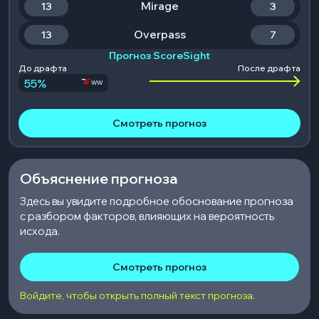
Mirage
13
3
Overpass
13
7
Прогноз ScoreSight
До драфта
После драфта
55
%
WW
Смотреть прогноз
Объяснение прогноза
Здесь вы увидите подробное обоснование прогноза
с разбором факторов, влияющих на вероятность
исхода.
Смотреть прогноз
Войдите, чтобы открыть полный текст прогноза.