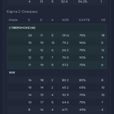
4
13
5
52.4
56.2%
1
Карта 2: Overpass
Игрок
K
D
A
ADR
KAST%
HS
CYBERSHOKE
(W)
30
11
5
131.6
75%
18
15
15
13
79.2
90%
5
12
12
6
66.2
75%
12
12
12
7
70.0
90%
9
11
14
5
57.2
70%
6
WW
16
18
2
80.2
80%
8
15
14
2
65.2
65%
10
14
15
4
92.9
70%
10
10
17
5
64.0
75%
7
8
16
4
67.1
45%
4