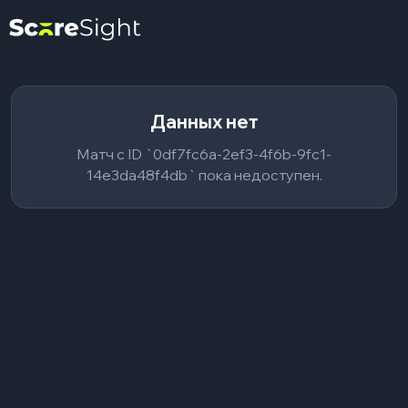
Данных нет
Матч с ID `0df7fc6a-2ef3-4f6b-9fc1-
14e3da48f4db` пока недоступен.