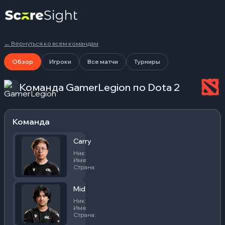
←
Вернуться ко всем командам
Обзор
Игроки
Все матчи
Турниры
Команда GamerLegion по Dota 2
Команда
Carry
Ник
:
Ghost
Имя
:
Даниэл Чан
Страна
:
Малайзия
Mid
Ник
:
RCY
Имя
:
Френсис Фандемера
Страна
:
США