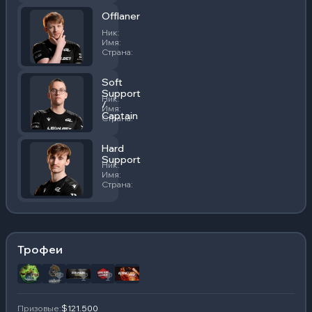
Offlaner
Ник
:
Fayde
Имя
:
Виктор Зуев
Страна
:
США
Soft
Support
Ник
:
Bignum
/
Имя
:
Данил Шеховцов
Captain
Страна
:
Украина
Hard
Support
Ник
:
Speeed
Имя
:
Пол Бочичио
Страна
:
США
Трофеи
Призовые
:
$121.500