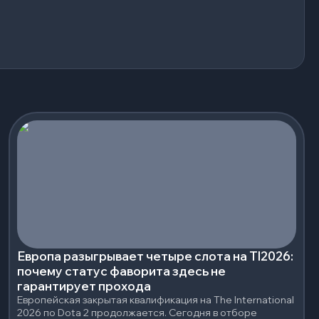
Европа разыгрывает четыре слота на TI2026:
почему статус фаворита здесь не
гарантирует проходa
Европейская закрытая квалификация на The International
2026 по Dota 2 продолжается. Сегодня в отборе