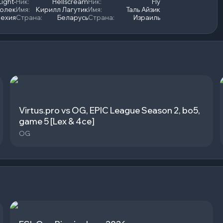
ight-
Ник
:
Hellscream
Ник
:
Fly
Волек
Имя
:
Кирилл Лагутик
Имя
:
Таль Айзик
ехия
Страна
:
Беларусь
Страна
:
Израиль
Virtus.pro vs OG, EPIC League Season 2, bo5,
game 5 [Lex & 4ce]
OG