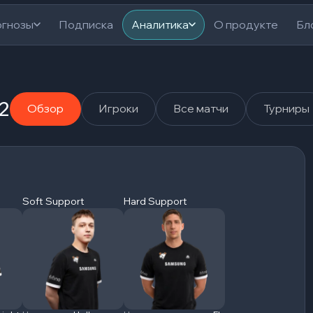
гнозы
Подписка
Аналитика
О продукте
Бл
 2
Обзор
Игроки
Все матчи
Турниры
Soft Support
Hard Support