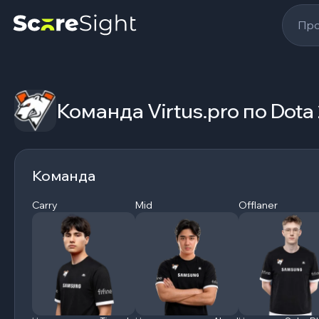
Про
Команда Virtus.pro по Dota
Команда
Carry
Mid
Offlaner