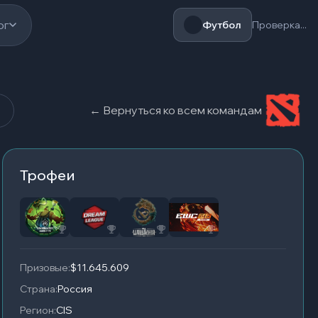
ог
Футбол
Проверка...
←
Вернуться ко всем командам
Трофеи
Призовые
:
$11.645.609
Страна
:
Россия
Регион
:
CIS