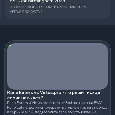
ESL One Birmingham 2026
ВТОРОЙ ВЛОГ С ESL ONE BIRMINGHAM 2026 |
VIRTUS.PRO DOTA 2
Rune Eaters vs Virtus.pro: что решит исход
серии на вылет?
Rune Eaters и Virtus.pro сыграют Bo3 на вылет на EWC.
Rune Eaters должны превратить сильные карты в победу
в серии, а VP — подтвердить свое восстановление