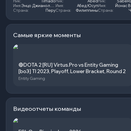
Ник
:
Timado
Ник
:
Abed
Ник
:
SabeRL
Имя
:
Энцо Джианоли О’Коннор
Имя
:
Абед Юсуп
Имя
:
Йонас 
Страна
:
Перу
Страна
:
Филиппины
Страна
:
Ч
Самые яркие моменты
🔴DOTA 2 [RU] Virtus.Pro vs Entity Gaming
[bo3] TI 2023, Playoff, Lower Bracket, Round 2
Entity Gaming
Видеоотчеты команды