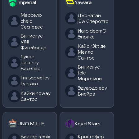
Imperial
Yawara
Марсело
Джонатан
chelo
j0w Сперотто
Сеспедес
Иаго deemO
Винисиус
Энрике
VINI
Кайо r3kt де
Фигейредо
Мелло
Лукас
Сантос
decenty
Винисиус
Баселар
tele
Гильерме levi
Морозини
Густаво
Эдуардо edv
Кайки noway
Виейра
Сантос
UNO MILLE
Keyd Stars
Виктор remix
Кристофер