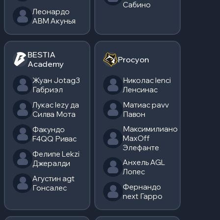
Сабино
Леонардо
ABM Акунья
BESTIA
Procyon
Academy
Жуан Jotag3
Николас lenci
Габриэл
Ленсинас
Лукас lezy да
Матиас pavv
Силва Мота
Павон
Максимилиано
Факундо
MaxOff
F4QQ Ривас
Элефанте
Фелипе Lekzi
Анхель AGL
Джералди
Лопес
Агустин agt
Фернандо
Гонсалес
next Гарро