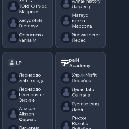
Хоэль
Аллан history
TORITO Риос
Лавренц
Манрике
Матеус
Хесус otEB
mlhzin
Гастелум
Марсола
Франсиско
Энрике perez
vanilla М.
Перес
paiN
LP
Academy
Леонардо
Улрик Misfit
zmb Толедо
Перейра
Леонардо
Лукас Tatu
Leomonster
Сантана
Энрике
Густаво tsug
Алисон
Лима
Alisson
Риксон
Фариас
Rkzinho
Гильерме
Рибейро