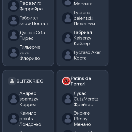
Рафаэл rx
Мескита
Феррейра
Густаво
Габриэл
palenscki
snow Постал
Паленски
Габриэл
Дуглас Cr1a
Kaiserzy
Пирес
Кайзер
Гильерме
Густаво Aker
zuzu
Коста
Флоридо
Patins da
BLITZKRIEG
Ferrari
Андрес
Лукас
spamzzy
CutzMeretz
Корреа
Фрейтас
Камило
Энрике
points
t9rnay
Лондоньо
Меначо