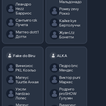
Мальдонадо
Леандро
Hezz
Ромеу zevy
Барриос
Рокко
Сантьяго rzk
Кайке kye
Пучета
Бертолуччи
Маттео dott1
Жуан Ltz
Дотти
Бонетти
Fake do Biru
ALKA
Винисиос
Педро bnc
PKL Коэльо
Мендес
Матеус
Виктор puni
Tuurtle Анхая
Маркес
Уэсли
Родриго
hardzao
proSHOW
Лопес
Гулузян
Матеус
Винисиус