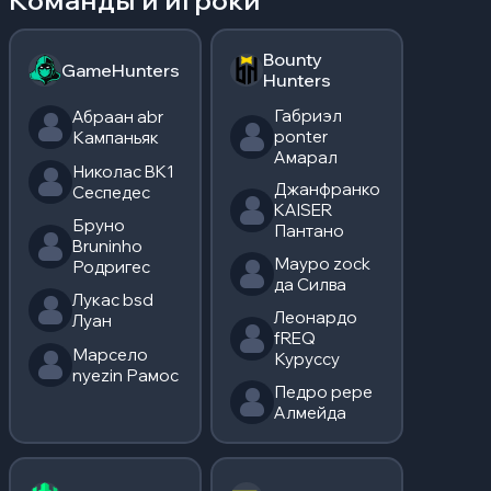
Команды и игроки
Bounty
GameHunters
Hunters
Габриэл
Абраан abr
ponter
Кампаньяк
Амарал
Николас BK1
Джанфранко
Сеспедес
KAISER
Бруно
Пантано
Bruninho
Мауро zock
Родригес
да Силва
Лукас bsd
Леонардо
Луан
fREQ
Марсело
Куруссу
nyezin Рамос
Педро pepe
Алмейда