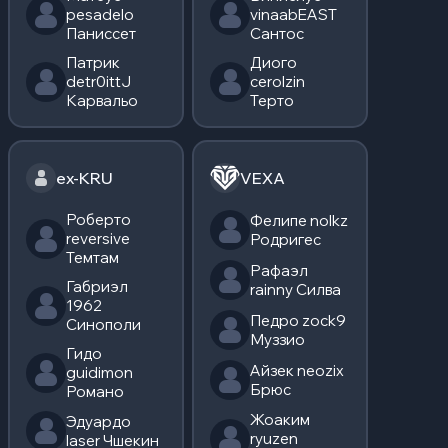
pesadelo
vinaabEAST
Паниссет
Сантос
Патрик
Диого
detr0ittJ
cerolzin
Карвальо
Терто
ex-KRU
VEXA
Роберто
Фелипе nolkz
reversive
Родригес
Темтам
Рафаэл
Габриэл
rainny Силва
1962
Педро zock9
Синополи
Муззио
Гидо
Айзек neozix
guidimon
Брюс
Романо
Жоаким
Эдуардо
ryuzen
laser Чшекин