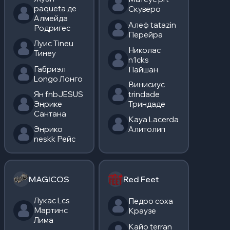
paqueta де
Скуверо
Алмейда
Алеф tatazin
Родригес
Перейра
Луис Tineu
Николас
Тинеу
n1cks
Габриэл
Пайшан
Longo Лонго
Винисиус
Ян fnbJESUS
trindade
Энрике
Триндаде
Сантана
Кауа Lacerda
Энрико
Алитолип
neskk Рейс
MAGICOS
Red Feet
Лукас Lcs
Педро coxa
Мартинс
Краузе
Лима
Кайо terran