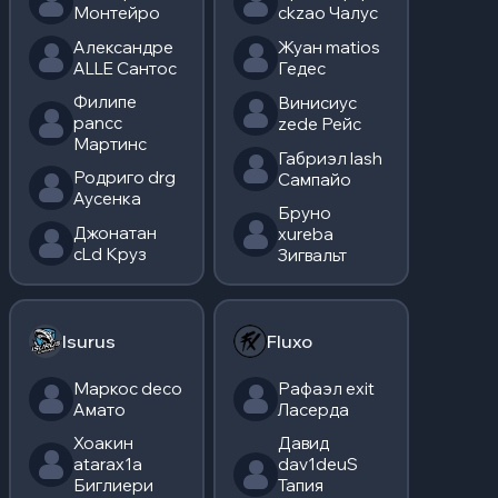
Монтейро
ckzao Чалус
Александре
Жуан matios
ALLE Сантос
Гедес
Филипе
Винисиус
pancc
zede Рейс
Мартинс
Габриэл lash
Родриго drg
Сампайо
Аусенка
Бруно
Джонатан
xureba
cLd Круз
Зигвальт
Isurus
Fluxo
Маркос deco
Рафаэл exit
Амато
Ласерда
Хоакин
Давид
atarax1a
dav1deuS
Биглиери
Тапия