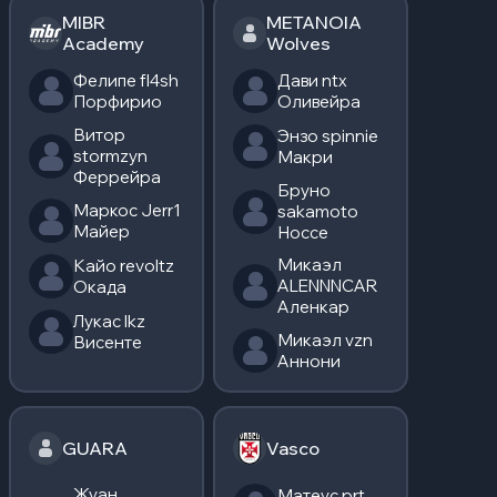
MIBR
METANOIA
Academy
Wolves
Фелипе fl4sh
Дави ntx
Порфирио
Оливейра
Витор
Энзо spinnie
stormzyn
Макри
Феррейра
Бруно
Маркос Jerr1
sakamoto
Майер
Носсе
Микаэл
Кайо revoltz
ALENNNCAR
Окада
Аленкар
Лукас lkz
Микаэл vzn
Висенте
Аннони
GUARA
Vasco
Жуан
Матеус prt