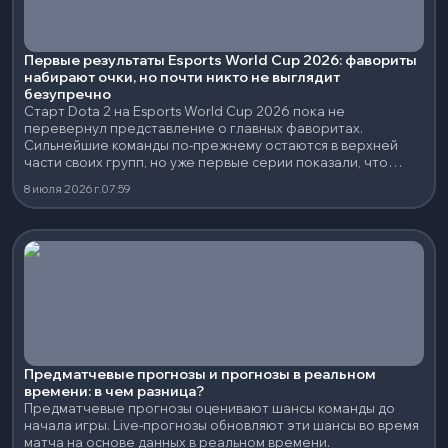
Первые результаты Esports World Cup 2026: фавориты
набирают очки, но почти никто не выглядит
безупречно
Старт Dota 2 на Esports World Cup 2026 пока не
перевернул представление о главных фаворитах.
Сильнейшие команды по-прежнему остаются в верхней
части своих групп, но уже первые серии показали, что
чистых и полностью контролируемых побед будет меньше,
8 июля 2026 г.
07:59
чем можно было ожидать до турнира.
Предматчевые прогнозы и прогнозы в реальном
времени: в чем разница?
Предматчевые прогнозы оценивают шансы команды до
начала игры. Live-прогнозы обновляют эти шансы во время
матча на основе данных в реальном времени.