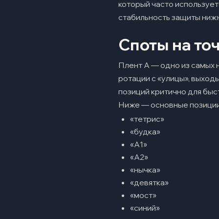
который часто использует
Минусы
стабильность защиты нижн
Интересные ф
11
Споты на то
Часто задавае
12
Плент A — одно из самых 
Почему Nuke счит
ротации с «улицы», выходы
Какая сторона на
позиций критично для быс
Ниже — основные позиции,
Какие зоны опред
«тетрис»
«будка»
«A1»
«A2»
«нычка»
«девятка»
«мост»
«синий»