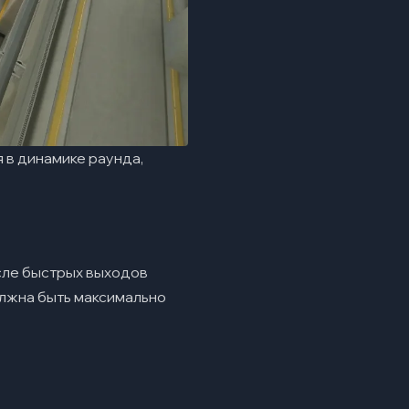
 в динамике раунда,
осле быстрых выходов
олжна быть максимально