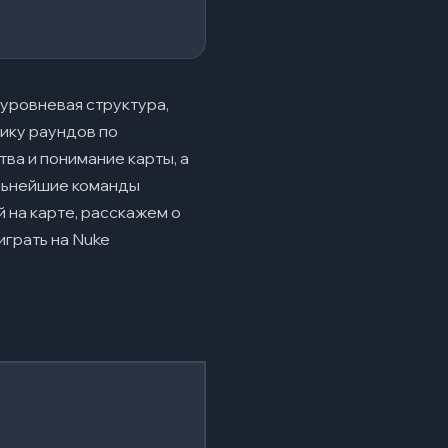
уровневая структура,
ику раундов по
тва и понимание карты, а
ильнейшие команды
 на карте, расскажем о
играть на Nuke