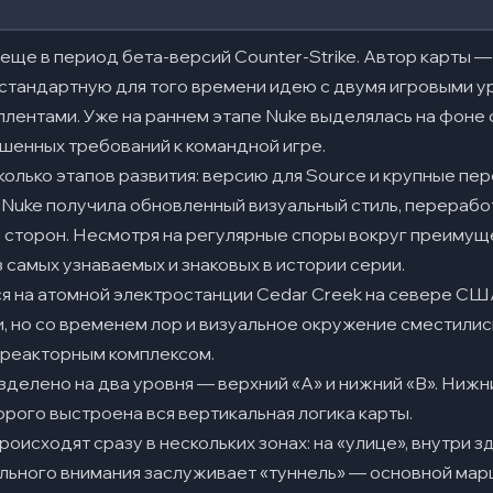
 еще в период бета-версий Counter-Strike. Автор карты —
стандартную для того времени идею с двумя игровыми у
ентами. Уже на раннем этапе Nuke выделялась на фоне о
шенных требований к командной игре.
e
олько этапов развития: версию для Source и крупные пе
т A через улицу и рампу
e Nuke получила обновленный визуальный стиль, перераб
 B с выходом на A
 сторон. Несмотря на регулярные споры вокруг преимуще
 самых узнаваемых и знаковых в истории серии.
 B через улицу и венты
 на атомной электростанции Cedar Creek на севере США
вный поджим улицы
и, но со временем лор и визуальное окружение сместилис
 реакторным комплексом.
ная оборона
делено на два уровня — верхний «A» и нижний «B». Нижн
 игра в «будке» и на «рампе»
орого выстроена вся вертикальная логика карты.
сы Нюка
оисходят сразу в нескольких зонах: на «улице», внутри 
ельного внимания заслуживает «туннель» — основной марш