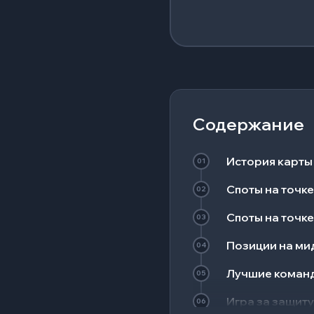
Содержание
История карты
01
Споты на точке
02
Споты на точке
03
Позиции на мид
04
Лучшие коман
05
Игра за защиту
06