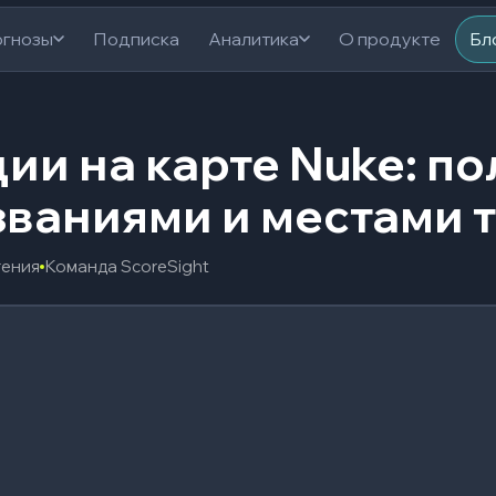
гнозы
Подписка
Аналитика
О продукте
Бл
ции на карте Nuke: п
званиями и местами 
тения
Команда ScoreSight