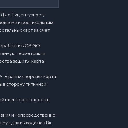
 Джо Биг, энтузиаст,
ровнями и вертикальным
стальных карт за счет
реработки в CS:GO.
отанную геометрию и
ства защиты, карта
. В ранних версиях карта
ь в сторону типичной
ий плент расположен в
здания и непосредственно
рут для выхода на «B»,