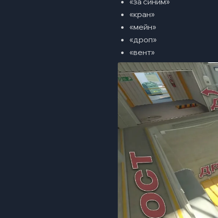
«за синим»
«кран»
«мейн»
«дроп»
«вент»