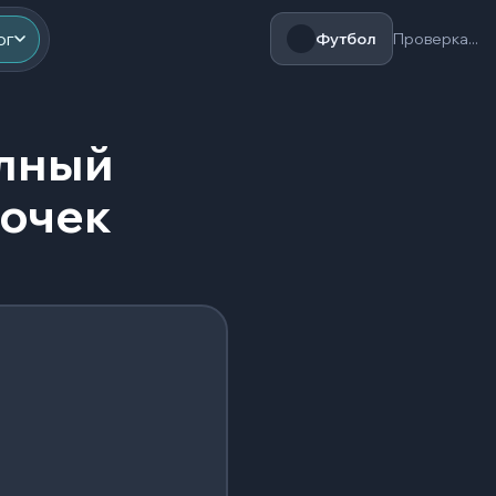
ог
Футбол
Проверка...
олный
точек