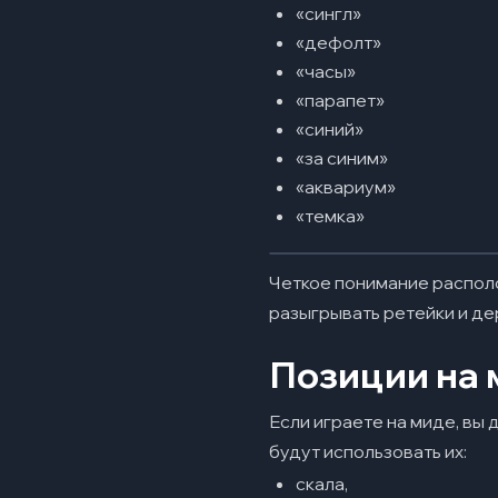
«сингл»
«дефолт»
«часы»
«парапет»
«синий»
«за синим»
«аквариум»
«темка»
Четкое понимание распол
разыгрывать ретейки и де
Позиции на 
Если играете на миде, вы
будут использовать их:
скала,