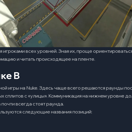
я игроками всех уровней. Зная их, проще ориентироваться
мацию и читать происходящее на пленте.
ке B
ной игры на Nuke. Здесь чаще всего решаются раунды п
ых сплитов с «улицы». Коммуникация на нижнем уровне д
а почти всегда стоят раунда.
ользуются следующие названия позиций: