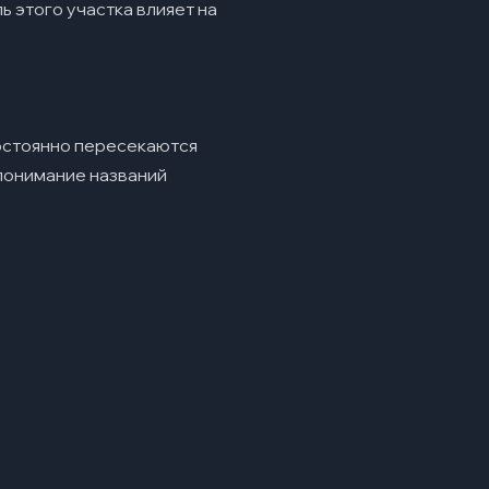
ь этого участка влияет на
постоянно пересекаются
 понимание названий