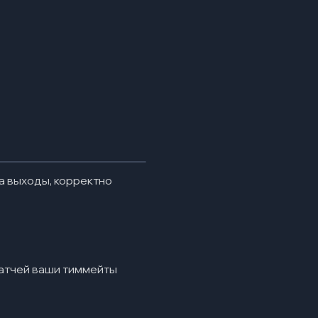
а выходы, корректно
матчей ваши тиммейты