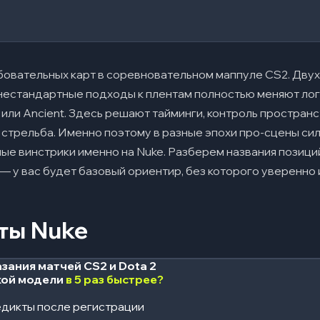
о уровня
ление ролей
ми
бовательных карт в соревновательном маппуле CS2. Двух
нестандартные подходы к плентам полностью меняют лог
информация
 или Ancient. Здесь решают тайминги, контроль пространс
 и засады
 стрельба. Именно поэтому в разные эпохи про-сцены с
на Nuke
ые винстрики именно на Nuke. Разберем названия позиций
 — у вас будет базовый ориентир, без которого уверенно 
и
ты Nuke
таке
зания матчей CS2 и Dota 2
кой модели
в 5 раз быстрее?
ми
дикты после регистрации
рте Nuke