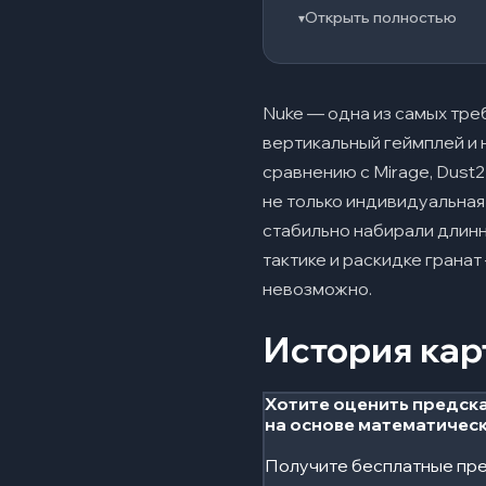
Открыть полностью
▾
Контроль верхнег
Четкое распреде
Работа с граната
Nuke — одна из самых тре
вертикальный геймплей и 
Коммуникация и 
сравнению с Mirage, Dust2
Позиционирование
не только индивидуальная
Игра за атаку 
07
стабильно набирали длинн
тактике и раскидке гранат
План раунда
невозможно.
Диверсии и фейк
История кар
Контроль карты
Коммуникация в а
Хотите оценить предска
на основе математичес
Работа с граната
Получите бесплатные пре
Раскидка на ка
08