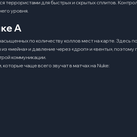
ся террористами для быстрых и скрытых сплитов. Контрол
его уровня.
акты
чке A
мые вопросы
насыщенных по количеству коллов мест на карте. Здесь 
ается сложной картой?
 из «мейна» и давление через «дроп» и «венты», поэтому
 карте сильнее?
трой коммуникации.
 которые чаще всего звучат в матчах на Nuke:
еляют игру на Nuke?