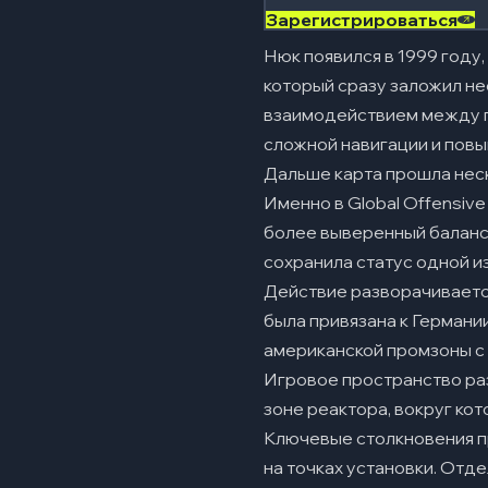
Зарегистрироваться
Раскидка на A
Нюк появился в 1999 году,
Раскидка на мид
который сразу заложил не
Раскидка на B
взаимодействием между пл
сложной навигации и повы
Тактики на Nuk
09
Дальше карта прошла неск
Террористы: спли
Именно в Global Offensiv
Террористы: фейк
более выверенный баланс
сохранила статус одной из
Террористы: сплит
Действие разворачивается
Спецназ: агресси
была привязана к Германи
американской промзоны с
Спецназ: дефолт
Игровое пространство раз
Спецназ: активная
зоне реактора, вокруг кот
Плюсы и мину
10
Ключевые столкновения пр
на точках установки. Отд
Плюсы