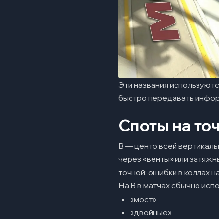
Эти названия используютс
быстро передавать инфор
Споты на точ
B — центр всей вертикаль
через «венты» или затяжн
точной: ошибки в коллах н
На B в матчах обычно исп
«мост»
«двойные»