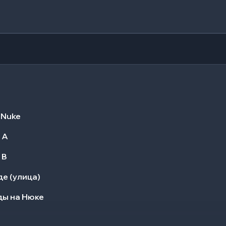
 Nuke
 A
 B
е (улица)
ды на Нюке