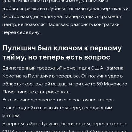
фланг. Маккенни открывался между линиями и
добавлял рывки из глубины. Тиллман давал вертикаль и
быстро находил Балогуна. Тайлер Адамс страховал
центр, не позволяя Парагваю разгонять контратаки
через середину.
Пулишич был ключом к первому
тайму, но теперь есть вопрос
Единственный тревожный момент для США - замена
Кристиана Пулишича в перерыве. Он получил удар в
область икроножной мышцы, и при счете 3:0 Маурисио
Почеттино не стал рисковать.
Это логичное решение, но его состояние теперь
станет одной из главных тем перед следующим
матчем.
В первом тайме Пулишич был игроком, через которого
США постоянно вскрывали Парагвай. Он участвовал в