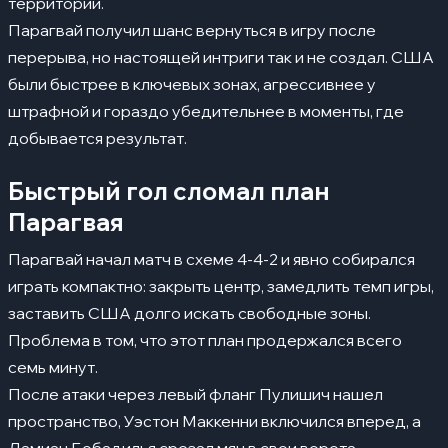
территории.
Парагвай получил шанс вернуться в игру после
перерыва, но настоящей интриги так и не создал. США
были быстрее в ключевых зонах, агрессивнее у
штрафной и гораздо убедительнее в моменты, где
добывается результат.
Быстрый гол сломал план
Парагвая
Парагвай начал матч в схеме 4-4-2 и явно собирался
играть компактно: закрыть центр, замедлить темп игры,
заставить США долго искать свободные зоны.
Проблема в том, что этот план продержался всего
семь минут.
После атаки через левый фланг Пулишич нашел
пространство, Уэстон Маккенни включился вперед, а