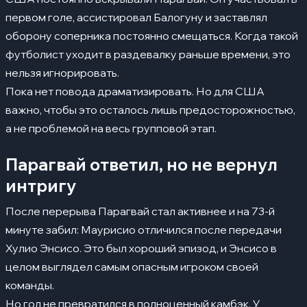
первом голе, ассистировал Балогуну и заставлял
оборону соперника постоянно смещаться. Когда такой
футболист уходит в раздевалку раньше времени, это
нельзя игнорировать.
Пока нет повода драматизировать. Но для США
важно, чтобы это осталось лишь предосторожностью,
а не проблемой на весь групповой этап.
Парагвай ответил, но не вернул
интригу
После перерыва Парагвай стал активнее и на 73-й
минуте забил: Маурисио отличился после передачи
Хулио Энсисо. Это был хороший эпизод, и Энсисо в
целом выглядел самым опасным игроком своей
команды.
Но гол не превратился в полноценный камбэк. У