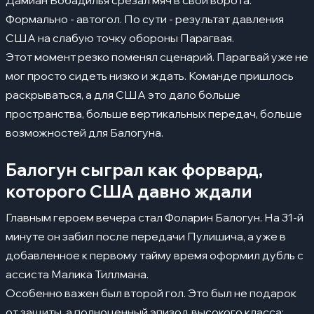
Дамиан Бобадилья срезал мяч в свои ворота.
Формально - автогол. По сути - результат давления
США на слабую точку обороны Парагвая.
Этот момент резко поменял сценарий. Парагвай уже не
мог просто сидеть низко и ждать. Команде пришлось
раскрываться, а для США это дало больше
пространства, больше вертикальных передач, больше
возможностей для Балогуна.
Балогун сыграл как форвард,
которого США давно ждали
Главным героем вечера стал Фоларин Балогун. На 31-й
минуте он забил после передачи Пулишича, а уже в
добавленное к первому тайму время оформил дубль с
ассиста Малика Тиллмана.
Особенно важен был второй гол. Это был не подарок
от защиты, а полноценный эпизод высокого класса: