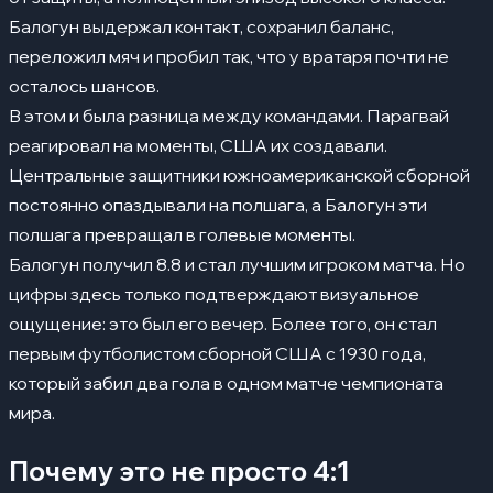
Балогун выдержал контакт, сохранил баланс,
переложил мяч и пробил так, что у вратаря почти не
осталось шансов.
В этом и была разница между командами. Парагвай
реагировал на моменты, США их создавали.
Центральные защитники южноамериканской сборной
постоянно опаздывали на полшага, а Балогун эти
полшага превращал в голевые моменты.
Балогун получил 8.8 и стал лучшим игроком матча. Но
цифры здесь только подтверждают визуальное
ощущение: это был его вечер. Более того, он стал
первым футболистом сборной США с 1930 года,
который забил два гола в одном матче чемпионата
мира.
Почему это не просто 4:1