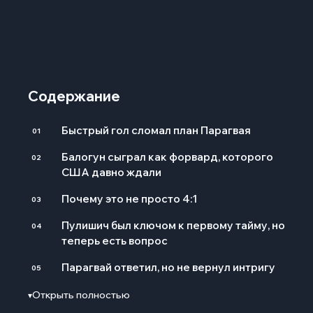
Содержание
Быстрый гол сломал план Парагвая
01
Балогун сыграл как форвард, которого
02
США давно ждали
Почему это не просто 4:1
03
Пулишич был ключом к первому тайму, но
04
теперь есть вопрос
Парагвай ответил, но не вернул интригу
05
Что значит победа США над Парагваем
Открыть полностью
▾
06