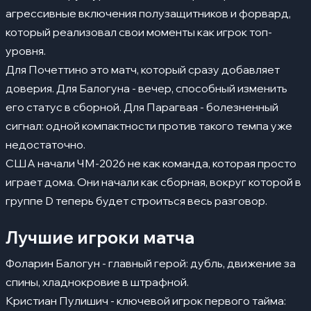
агрессивные включения полузащитников и форвард,
который реализовал свои моменты как игрок топ-
уровня.
Для Почеттино это матч, который сразу добавляет
доверия. Для Балогуна - вечер, способный изменить
его статус в сборной. Для Парагвая - болезненный
сигнал: одной компактности против такого темпа уже
недостаточно.
США начали ЧМ-2026 не как команда, которая просто
играет дома. Они начали как сборная, вокруг которой в
группе D теперь будет строиться весь разговор.
Лучшие игроки матча
Фоларин Балогун - главный герой: дубль, движение за
спины, хладнокровие в штрафной.
Кристиан Пулишич - ключевой игрок первого тайма: