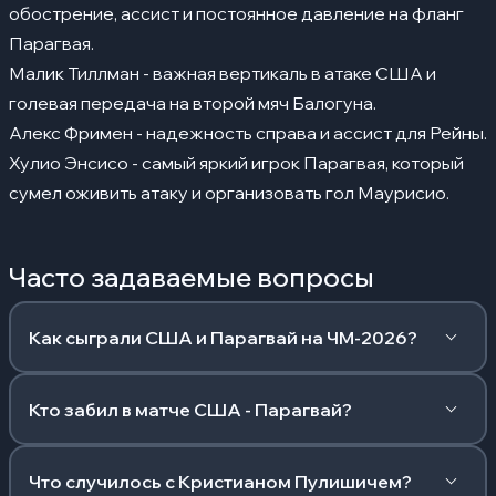
обострение, ассист и постоянное давление на фланг
Парагвая.
Малик Тиллман - важная вертикаль в атаке США и
голевая передача на второй мяч Балогуна.
Алекс Фримен - надежность справа и ассист для Рейны.
Хулио Энсисо - самый яркий игрок Парагвая, который
сумел оживить атаку и организовать гол Маурисио.
Часто задаваемые вопросы
Как сыграли США и Парагвай на ЧМ-2026?
Кто забил в матче США - Парагвай?
Что случилось с Кристианом Пулишичем?