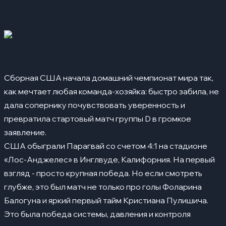
Лучшие игроки матча
07
Сборная США начала домашний чемпионат мира так,
как мечтает любая команда-хозяйка: быстро забила, не
дала сопернику почувствовать уверенность и
превратила стартовый матч группы D в громкое
заявление.
США обыграли Парагвай со счетом 4:1 на стадионе
«Лос-Анджелес» в Инглвуде, Калифорния. На первый
взгляд - просто крупная победа. Но если смотреть
глубже, это был матч не только про голы Фоларина
Балогуна и яркий первый тайм Кристиана Пулишича.
Это была победа системы, давления и контроля