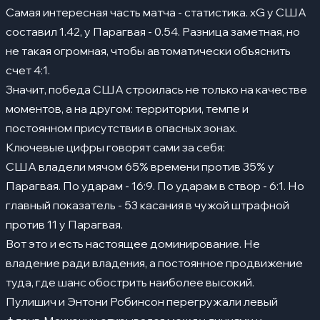
Самая интересная часть матча - статистика. xG у США
составил 1.42, у Парагвая - 0.54. Разница заметная, но
не такая огромная, чтобы автоматически объяснить
счет 4:1.
Значит, победа США строилась не только на качестве
моментов, а на другом: территории, темпе и
постоянном присутствии в опасных зонах.
Ключевые цифры говорят сами за себя:
США владели мячом 65% времени против 35% у
Парагвая. По ударам - 16:9. По ударам в створ - 6:1. Но
главный показатель - 53 касания в чужой штрафной
против 11 у Парагвая.
Вот это и есть настоящее доминирование. Не
владение ради владения, а постоянное продвижение
туда, где шанс обострить наиболее высокий.
Пулишич и Энтони Робинсон перегружали левый