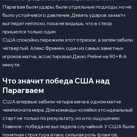
Парагвая были удары, были отдельные подходы, но не
было устойчивого давления. Девять ударов за матч
выглядят неплохо, пока не видишь, что в створ
пришелся только один.
США спокойно пережили этот отрезок, а затем забили
четвертый. Алекс Фримен, один из самых заметных
игроков матча, ассистировал Джио Рейне на 90+8-й
минуте.
Что значит победа США над
Парагваем
США впервые забили четыре мяча в одном матче
чемпионата мира. Для команды-хозяйки это идеальный
старт не только по результату, но и по ощущению.
Главное - победа не выглядела случайной. У США были
понятная структура атаки, сильная роль флангов,