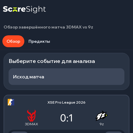
Обзор завершённого матча 3DMAX vs 9z
Обзор
Предикты
Выберите событие для анализа
Исход матча
XSE Pro League 2026
0:1
3DMAX
9z