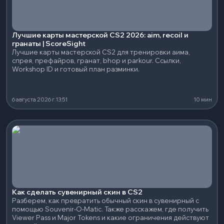
Лучшие карты мастерской CS2 2026: aim, recoil и
гранаты | ScoreSight
Лучшие карты мастерской CS2 для тренировки аима,
спрея, префайров, гранат, bhop и parkour. Ссылки,
Workshop ID и готовый план разминки.
6 августа 2026 г.
13:51
10 мин
Как сделать сувенирный скин в CS2
Разберем, как превратить обычный скин в сувенирный с
помощью Souvenir-O-Matic. Также расскажем, где получить
Viewer Pass и Major Tokens и какие ограничения действуют