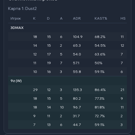
Карта 1: Dust2
Игрок
K
D
A
ADR
KAST%
HS
3DMAX
18
15
6
104.9
68.2%
11
14
15
2
65.3
54.5%
12
12
17
5
54.0
63.6%
7
11
19
7
57.1
50%
7
10
16
3
55.8
59.1%
6
9z
(W)
29
12
3
135.3
86.4%
21
18
15
5
80.2
77.3%
9
18
14
10
96.7
81.8%
11
9
11
2
31.7
72.7%
2
7
13
6
44.7
59.1%
3