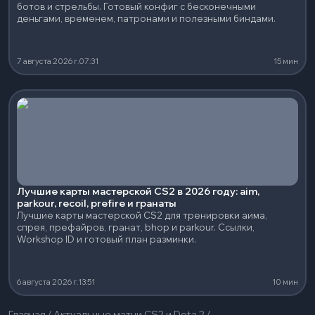
ботов и стрельбы. Готовый конфиг с бесконечными
деньгами, временем, патронами и полезными биндами.
7 августа 2026 г.
07:31
15 мин
Лучшие карты мастерской CS2 в 2026 году: aim,
parkour, recoil, prefire и гранаты
Лучшие карты мастерской CS2 для тренировки аима,
спрея, префайров, гранат, bhop и parkour. Ссылки,
Workshop ID и готовый план разминки.
6 августа 2026 г.
13:51
10 мин
Главная
/
Актуальные матчи CS2 и Dota 2
/