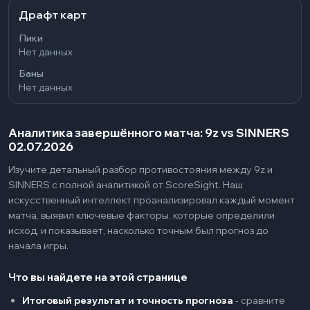
Драфт карт
Пики
Нет данных
Баны
Нет данных
Аналитика завершённого матча: 9z vs SINNERS
02.07.2026
Изучите детальный разбор противостояния между 9z и
SINNERS с полной аналитикой от ScoreSight. Наш
искусственный интеллект проанализировал каждый момент
матча, выявил ключевые факторы, которые определили
исход, и показывает, насколько точным был прогноз до
начала игры.
Что вы найдете на этой странице
Итоговый результат и точность прогноза
-
сравните