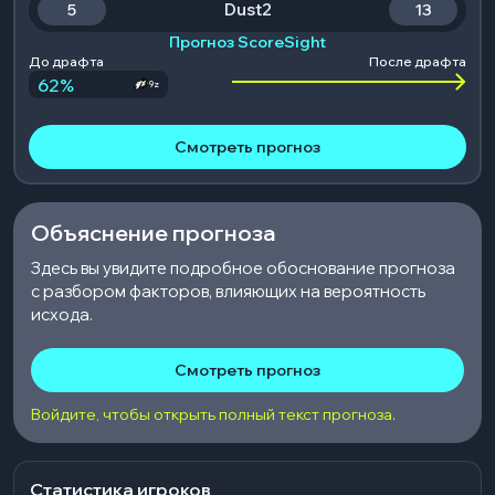
Dust2
5
13
Прогноз ScoreSight
До драфта
После драфта
62
%
9z
Смотреть прогноз
Объяснение прогноза
Здесь вы увидите подробное обоснование прогноза
с разбором факторов, влияющих на вероятность
исхода.
Смотреть прогноз
Войдите, чтобы открыть полный текст прогноза.
Статистика игроков