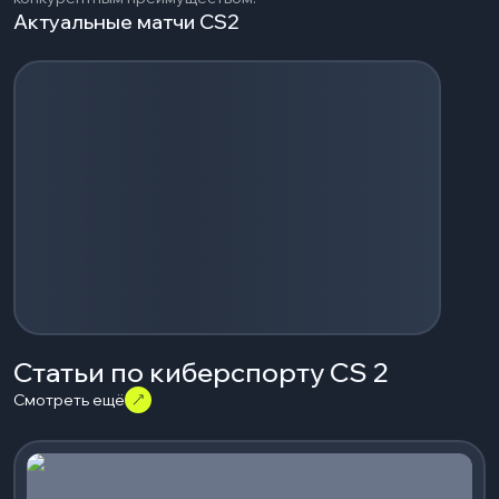
Актуальные матчи CS2
Загрузка событий...
Статьи по киберспорту CS 2
Смотреть ещё