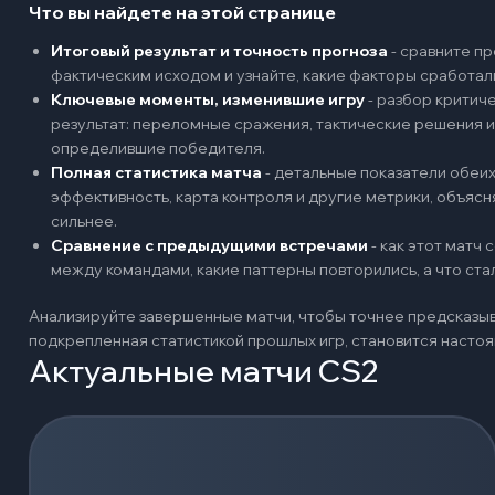
Что вы найдете на этой странице
Итоговый результат и точность прогноза
-
сравните пр
фактическим исходом и узнайте, какие факторы сработал
Ключевые моменты, изменившие игру
-
разбор критиче
результат: переломные сражения, тактические решения и
определившие победителя.
Полная статистика матча
-
детальные показатели обеих 
эффективность, карта контроля и другие метрики, объяс
сильнее.
Сравнение с предыдущими встречами
-
как этот матч
между командами, какие паттерны повторились, а что ст
Анализируйте завершенные матчи, чтобы точнее предсказыв
подкрепленная статистикой прошлых игр, становится наст
Актуальные матчи CS2
Загрузка событий...