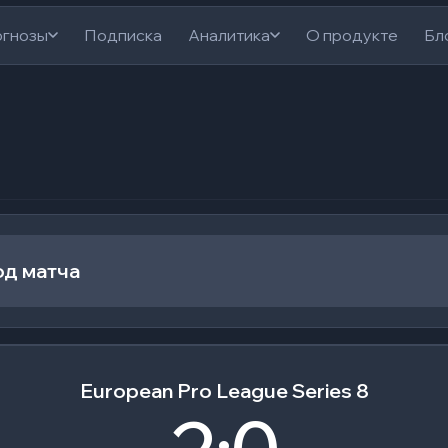
гнозы
Подписка
Аналитика
О продукте
Бл
од матча
European Pro League Series 8