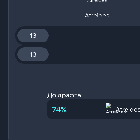
Atreides
13
13
До драфта
74
%
Atreide