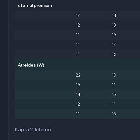
eternal premium
17
14
12
13
11
16
11
17
11
16
Atreides
(W)
22
10
16
11
14
15
12
11
11
15
Карта 2: Inferno