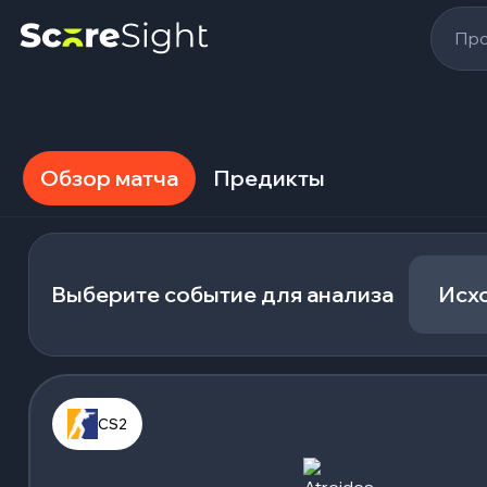
Про
Обзор матча
Предикты
Выберите событие для анализа
Исх
CS2