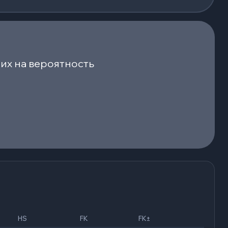
их на вероятность
HS
FK
FK±