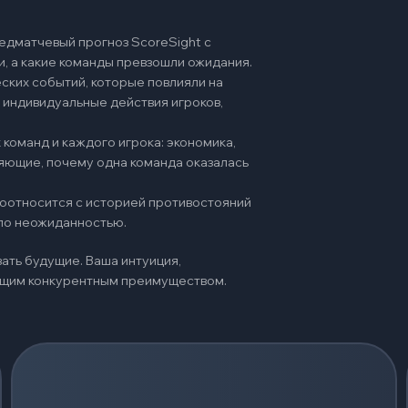
едматчевый прогноз ScoreSight с
и, а какие команды превзошли ожидания.
ских событий, которые повлияли на
 индивидуальные действия игроков,
команд и каждого игрока: экономика,
няющие, почему одна команда оказалась
 соотносится с историей противостояний
ало неожиданностью.
ать будущие. Ваша интуиция,
оящим конкурентным преимуществом.