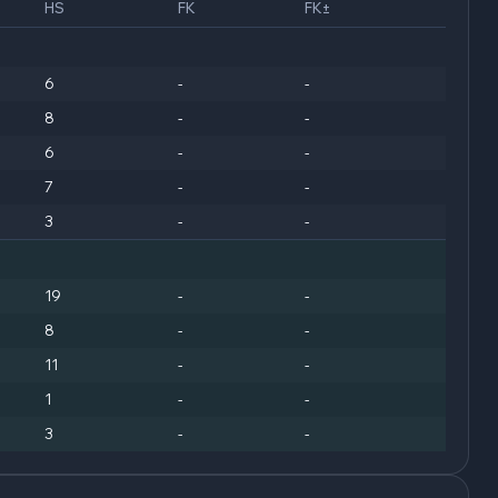
HS
FK
FK±
6
-
-
8
-
-
6
-
-
7
-
-
3
-
-
19
-
-
8
-
-
11
-
-
1
-
-
3
-
-