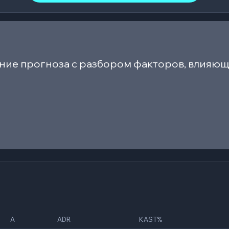
ние прогноза с разбором факторов, влияющ
A
ADR
KAST%