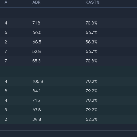
A
ADR
KAST%
4
71.8
70.8%
6
66.0
66.7%
2
68.5
58.3%
7
52.8
66.7%
7
55.3
70.8%
4
105.8
79.2%
8
84.1
79.2%
4
71.5
79.2%
3
67.8
79.2%
2
39.8
62.5%