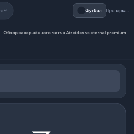
ог
Футбол
Проверка...
Обзор завершённого матча Atreides vs eternal premium