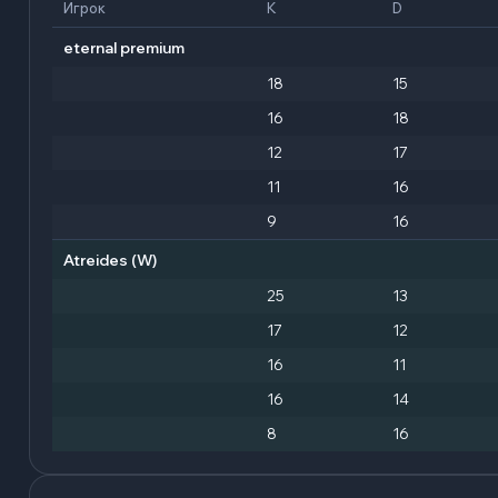
Игрок
K
D
eternal premium
18
15
16
18
12
17
11
16
9
16
Atreides
(W)
25
13
17
12
16
11
16
14
8
16