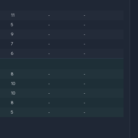
11
-
-
5
-
-
9
-
-
7
-
-
6
-
-
8
-
-
10
-
-
10
-
-
8
-
-
5
-
-