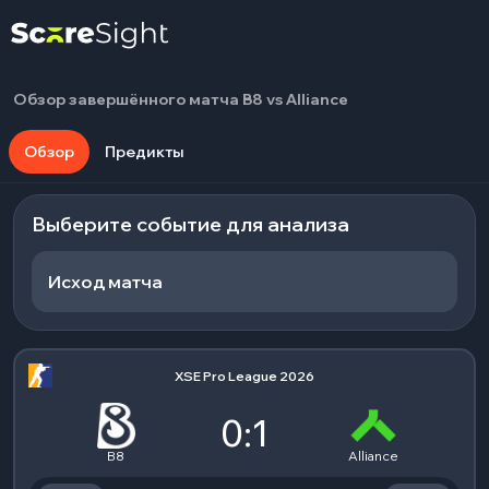
Обзор завершённого матча B8 vs Alliance
Обзор
Предикты
Выберите событие для анализа
Исход матча
XSE Pro League 2026
0:1
B8
Alliance