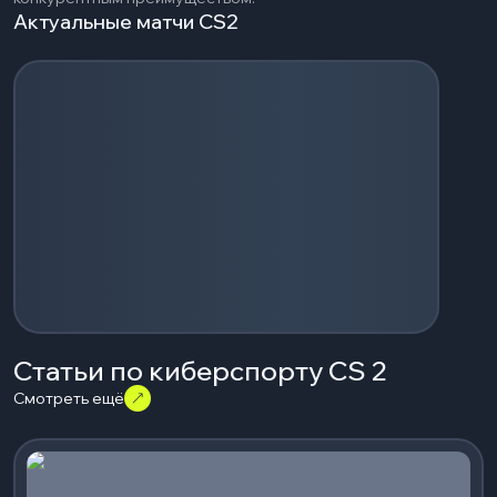
Актуальные матчи CS2
Загрузка событий...
Статьи по киберспорту CS 2
Смотреть ещё