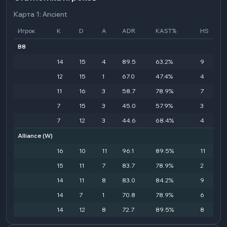
Карта 1: Ancient
Игрок
K
D
A
ADR
KAST%
HS
B8
14
15
4
89.5
63.2%
9
12
15
1
67.0
47.4%
4
11
16
3
58.7
78.9%
7
7
15
3
45.0
57.9%
3
7
12
3
44.6
68.4%
4
Alliance
(W)
16
10
11
96.1
89.5%
11
15
11
7
83.7
78.9%
2
14
11
8
83.0
84.2%
9
14
7
1
70.8
78.9%
6
14
12
8
72.7
89.5%
8