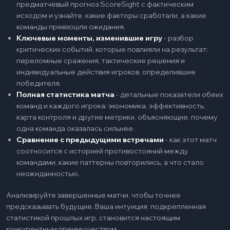
предматчевый прогноз ScoreSight с фактическим
исходом и узнайте, какие факторы сработали, а какие
команды превзошли ожидания.
Ключевые моменты, изменившие игру
-
разбор
критических событий, которые повлияли на результат:
переломные сражения, тактические решения и
индивидуальные действия игроков, определившие
победителя.
Полная статистика матча
-
детальные показатели обеих
команд и каждого игрока: экономика, эффективность,
карта контроля и другие метрики, объясняющие, почему
одна команда оказалась сильнее.
Сравнение с предыдущими встречами
-
как этот матч
соотносится с историей противостояний между
командами, какие паттерны повторились, а что стало
неожиданностью.
Анализируйте завершенные матчи, чтобы точнее
предсказывать будущие. Ваша интуиция, подкрепленная
статистикой прошлых игр, становится настоящим
конкурентным преимуществом.