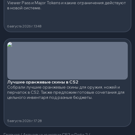
Viewer Pass и Major Tokens и какие ограничения действуют
в новой системе.
6 августа 2026 г.
13:48
Лучшие оранжевые скины в CS2
Собрали лучшие оранжевые скины для оружия, ножей и
перчаток в CS2. Также предложим готовые сочетания для
цельного инвентаря под разные бюджеты.
5 августа 2026 г.
17:28
Главная
/
Актуальные матчи CS2 и Dota 2
/