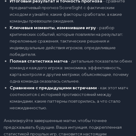
Итоговый результат и точность прогноза
-
сравните
предматчевый прогноз ScoreSight с фактическим
исходом и узнайте, какие факторы сработали, а какие
команды превзошли ожидания.
Ключевые моменты, изменившие игру
-
разбор
критических событий, которые повлияли на результат:
переломные сражения, тактические решения и
индивидуальные действия игроков, определившие
победителя.
Полная статистика матча
-
детальные показатели обеих
команд и каждого игрока: экономика, эффективность,
карта контроля и другие метрики, объясняющие, почему
одна команда оказалась сильнее.
Сравнение с предыдущими встречами
-
как этот матч
соотносится с историей противостояний между
командами, какие паттерны повторились, а что стало
неожиданностью.
Анализируйте завершенные матчи, чтобы точнее
предсказывать будущие. Ваша интуиция, подкрепленная
статистикой прошлых игр, становится настоящим