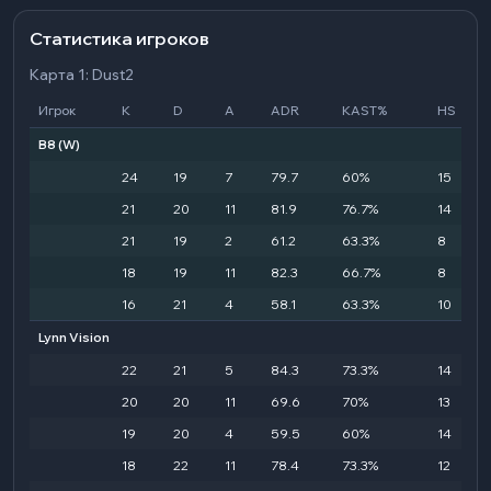
Статистика игроков
Карта 1: Dust2
Игрок
K
D
A
ADR
KAST%
HS
B8
(W)
24
19
7
79.7
60%
15
21
20
11
81.9
76.7%
14
21
19
2
61.2
63.3%
8
18
19
11
82.3
66.7%
8
16
21
4
58.1
63.3%
10
Lynn Vision
22
21
5
84.3
73.3%
14
20
20
11
69.6
70%
13
19
20
4
59.5
60%
14
18
22
11
78.4
73.3%
12