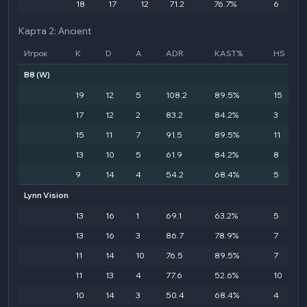
18
17
12
71.2
76.7%
6
Карта 2: Ancient
Игрок
K
D
A
ADR
KAST%
HS
B8
(W)
19
12
5
108.2
89.5%
15
17
12
2
83.2
84.2%
3
15
11
7
91.5
89.5%
11
13
10
5
61.9
84.2%
8
9
14
4
54.2
68.4%
5
Lynn Vision
13
16
1
69.1
63.2%
5
13
16
3
86.7
78.9%
7
11
14
10
76.5
89.5%
7
11
13
4
77.6
52.6%
10
10
14
3
50.4
68.4%
4