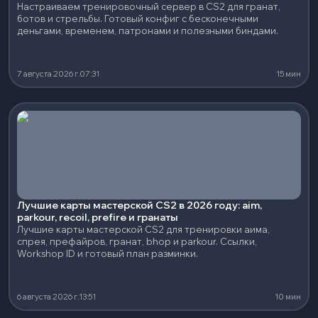
Настраиваем тренировочный сервер в CS2 для гранат,
ботов и стрельбы. Готовый конфиг с бесконечными
деньгами, временем, патронами и полезными биндами.
7 августа 2026 г.
07:31
15 мин
Лучшие карты мастерской CS2 в 2026 году: aim,
parkour, recoil, prefire и гранаты
Лучшие карты мастерской CS2 для тренировки аима,
спрея, префайров, гранат, bhop и parkour. Ссылки,
Workshop ID и готовый план разминки.
6 августа 2026 г.
13:51
10 мин