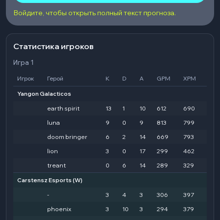
Войдите, чтобы открыть полный текст прогноза.
Статистика игроков
Игра 1
Игрок
Герой
K
D
A
GPM
XPM
HD
Yangon Galacticos
earth spirit
13
1
10
612
690
292
luna
9
0
9
813
799
195
doom bringer
6
2
14
669
793
163
lion
3
0
17
299
462
99
treant
0
6
14
289
329
321
Carstensz Esports
(W)
-
3
4
3
306
397
113
phoenix
3
10
3
294
379
154