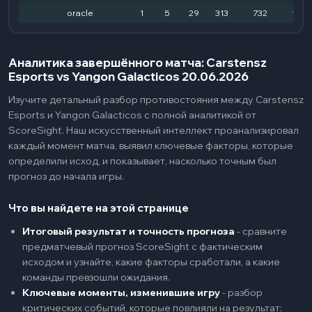
oracle
1
5
29
313
732
1039
Аналитика завершённого матча: Carstensz
Esports vs Yangon Galacticos 20.06.2026
Изучите детальный разбор противостояния между Carstensz
Esports и Yangon Galacticos с полной аналитикой от
ScoreSight. Наш искусственный интеллект проанализировал
каждый момент матча, выявил ключевые факторы, которые
определили исход, и показывает, насколько точным был
прогноз до начала игры.
Что вы найдете на этой странице
Итоговый результат и точность прогноза
-
сравните
предматчевый прогноз ScoreSight с фактическим
исходом и узнайте, какие факторы сработали, а какие
команды превзошли ожидания.
Ключевые моменты, изменившие игру
-
разбор
критических событий, которые повлияли на результат: