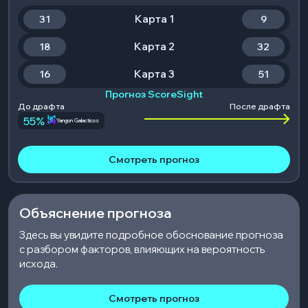
Карта 1
31
9
Карта 2
18
32
Карта 3
16
51
Прогноз ScoreSight
До драфта
После драфта
55
%
Yangon Galacticos
Смотреть прогноз
Объяснение прогноза
Здесь вы увидите подробное обоснование прогноза
с разбором факторов, влияющих на вероятность
исхода.
Смотреть прогноз