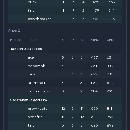
puck
1
5
4
459
569
101
tiny
1
7
2
479
541
110
dawnbreaker
0
5
4
481
706
104
Игра 2
Игрок
Герой
K
D
A
GPM
XPM
HD
Yangon Galacticos
axe
8
6
6
457
631
279
hoodwink
4
8
9
261
339
783
luna
3
4
4
622
736
159
storm spirit
3
6
3
539
649
152
enchantress
0
8
2
284
291
440
Carstensz Esports
(W)
brewmaster
12
0
11
650
811
2159
snapfire
11
2
12
683
760
290
tiny
5
6
8
695
899
1782