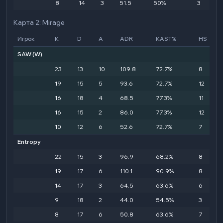
8
14
3
51.5
50%
3
Карта 2: Mirage
Игрок
K
D
A
ADR
KAST%
HS
SAW
(W)
23
13
10
109.8
72.7%
8
19
15
5
93.6
72.7%
12
16
18
4
68.5
77.3%
11
16
15
2
86.0
77.3%
12
10
12
6
52.6
72.7%
7
Entropy
22
15
3
96.9
68.2%
8
19
17
6
110.1
90.9%
8
14
17
3
64.5
63.6%
6
9
18
2
44.0
54.5%
3
8
17
6
50.8
63.6%
7