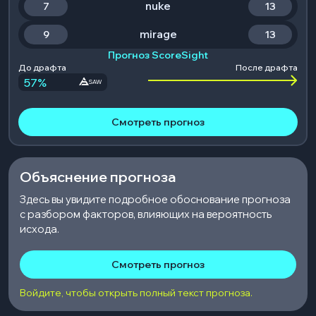
nuke
7
13
mirage
9
13
Прогноз ScoreSight
До драфта
После драфта
57
%
SAW
Смотреть прогноз
Объяснение прогноза
Здесь вы увидите подробное обоснование прогноза
с разбором факторов, влияющих на вероятность
исхода.
Смотреть прогноз
Войдите, чтобы открыть полный текст прогноза.