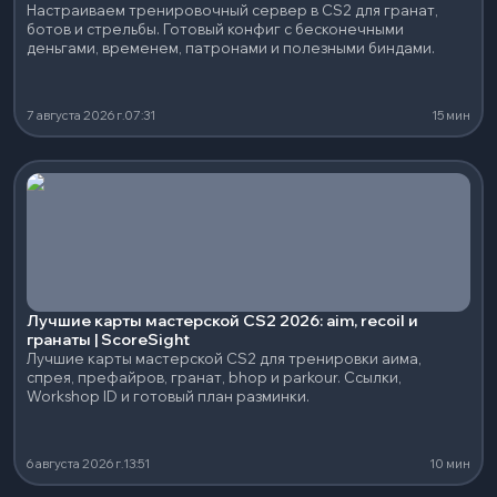
Настраиваем тренировочный сервер в CS2 для гранат,
ботов и стрельбы. Готовый конфиг с бесконечными
деньгами, временем, патронами и полезными биндами.
7 августа 2026 г.
07:31
15 мин
Лучшие карты мастерской CS2 2026: aim, recoil и
гранаты | ScoreSight
Лучшие карты мастерской CS2 для тренировки аима,
спрея, префайров, гранат, bhop и parkour. Ссылки,
Workshop ID и готовый план разминки.
6 августа 2026 г.
13:51
10 мин