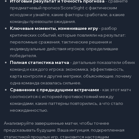
Итоговый результат и точность прогноза
-
сравните
предматчевый прогноз ScoreSight с фактическим
исходом и узнайте, какие факторы сработали, а какие
команды превзошли ожидания.
Ключевые моменты, изменившие игру
-
разбор
критических событий, которые повлияли на результат:
переломные сражения, тактические решения и
индивидуальные действия игроков, определившие
победителя.
Полная статистика матча
-
детальные показатели обеих
команд и каждого игрока: экономика, эффективность,
карта контроля и другие метрики, объясняющие, почему
одна команда оказалась сильнее.
Сравнение с предыдущими встречами
-
как этот матч
соотносится с историей противостояний между
командами, какие паттерны повторились, а что стало
неожиданностью.
Анализируйте завершенные матчи, чтобы точнее
предсказывать будущие. Ваша интуиция, подкрепленная
статистикой прошлых игр, становится настоящим