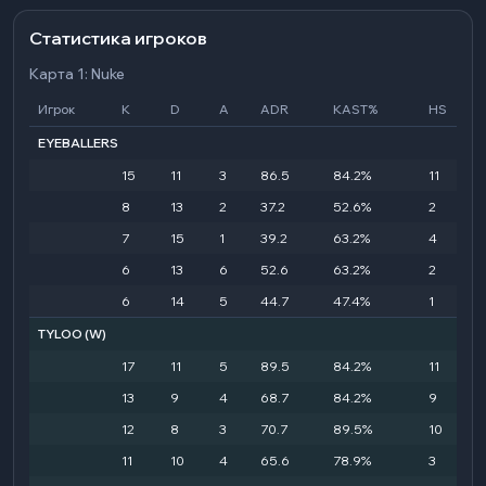
Статистика игроков
Карта 1: Nuke
Игрок
K
D
A
ADR
KAST%
HS
EYEBALLERS
15
11
3
86.5
84.2%
11
8
13
2
37.2
52.6%
2
7
15
1
39.2
63.2%
4
6
13
6
52.6
63.2%
2
6
14
5
44.7
47.4%
1
TYLOO
(W)
17
11
5
89.5
84.2%
11
13
9
4
68.7
84.2%
9
12
8
3
70.7
89.5%
10
11
10
4
65.6
78.9%
3