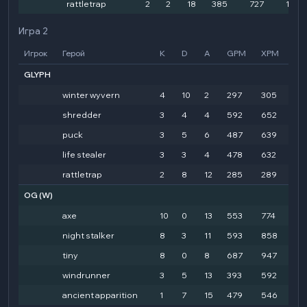
rattletrap
2
2
18
385
727
1428
Игра 2
Игрок
Герой
K
D
A
GPM
XPM
HD
GLYPH
winter wyvern
4
10
2
297
305
10
shredder
3
4
4
592
652
16
puck
3
5
6
487
639
17
life stealer
3
3
4
478
632
18
rattletrap
2
8
12
285
289
15
OG
(W)
axe
10
0
13
553
774
28
night stalker
8
3
11
593
858
28
tiny
8
0
8
687
947
36
windrunner
3
5
13
393
592
11
ancient apparition
1
7
15
479
546
10