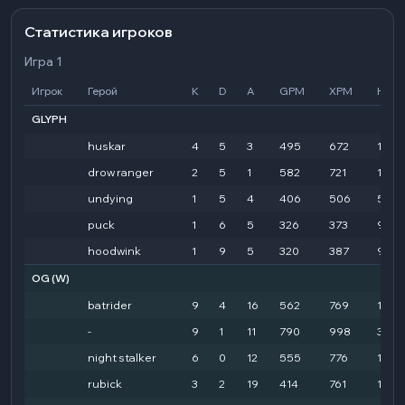
Статистика игроков
Игра 1
Игрок
Герой
K
D
A
GPM
XPM
HD
GLYPH
huskar
4
5
3
495
672
1253
drow ranger
2
5
1
582
721
11221
undying
1
5
4
406
506
5774
puck
1
6
5
326
373
9714
hoodwink
1
9
5
320
387
9439
OG
(W)
batrider
9
4
16
562
769
1908
-
9
1
11
790
998
3428
night stalker
6
0
12
555
776
1178
rubick
3
2
19
414
761
1277