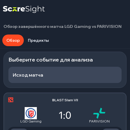
Обзор завершённого матча LGD Gaming vs PARIVISION
Обзор
Предикты
Выберите событие для анализа
Исход матча
BLAST Slam VII
1:0
LGD Gaming
PARIVISION