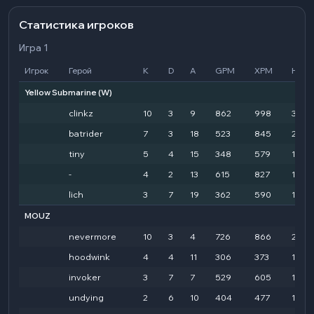
Статистика игроков
Игра 1
Игрок
Герой
K
D
A
GPM
XPM
HD
Yellow Submarine
(W)
clinkz
10
3
9
862
998
3200
batrider
7
3
18
523
845
2715
tiny
5
4
15
348
579
1244
-
4
2
13
615
827
1763
lich
3
7
19
362
590
1333
MOUZ
nevermore
10
3
4
726
866
2301
hoodwink
4
4
11
306
373
1661
invoker
3
7
7
529
605
1810
undying
2
6
10
404
477
11710