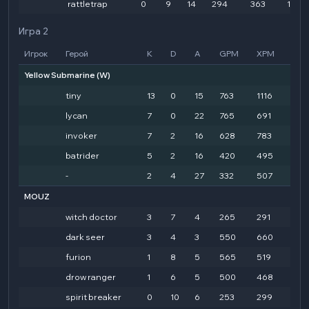
rattletrap
0
9
14
294
363
1469
Игра 2
Игрок
Герой
K
D
A
GPM
XPM
HD
Yellow Submarine
(W)
tiny
13
0
15
763
1116
339
lycan
7
0
22
765
691
115
invoker
7
2
16
628
783
168
batrider
5
2
16
420
495
771
-
2
4
27
332
507
861
MOUZ
witch doctor
3
7
4
265
291
659
dark seer
3
4
3
550
660
159
furion
1
8
5
565
519
132
drow ranger
1
6
5
500
468
872
spirit breaker
0
10
6
253
299
375