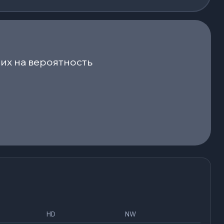
их на вероятность
HD
NW