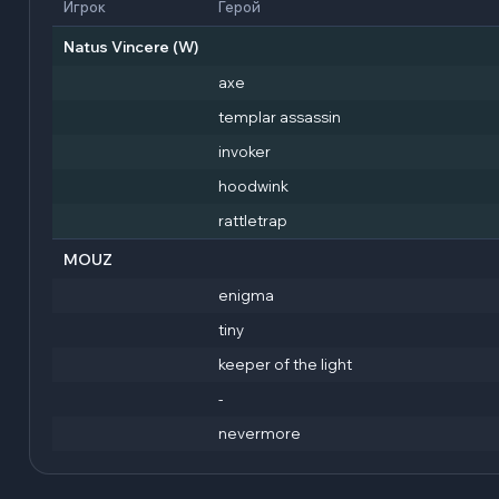
Игрок
Герой
Natus Vincere
(W)
axe
templar assassin
invoker
hoodwink
rattletrap
MOUZ
enigma
tiny
keeper of the light
-
nevermore