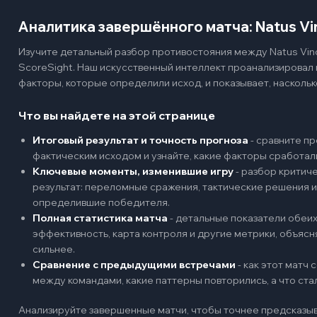
Аналитика завершённого матча: Natus Vi
Изучите детальный разбор противостояния между Natus Vin
ScoreSight. Наш искусственный интеллект проанализировал
факторы, которые определили исход, и показывает, наскольк
Что вы найдете на этой странице
Итоговый результат и точность прогноза
-
сравните пр
фактическим исходом и узнайте, какие факторы сработал
Ключевые моменты, изменившие игру
-
разбор критиче
результат: переломные сражения, тактические решения и
определившие победителя.
Полная статистика матча
-
детальные показатели обеих 
эффективность, карта контроля и другие метрики, объяс
сильнее.
Сравнение с предыдущими встречами
-
как этот матч
между командами, какие паттерны повторились, а что ст
Анализируйте завершенные матчи, чтобы точнее предсказыв