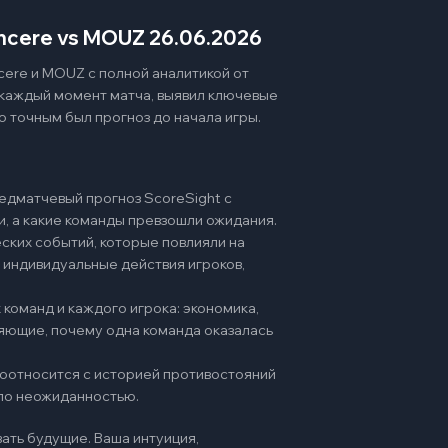
ncere vs MOUZ 26.06.2026
cere и MOUZ с полной аналитикой от
 каждый момент матча, выявил ключевые
о точным был прогноз до начала игры.
едматчевый прогноз ScoreSight с
и, а какие команды превзошли ожидания.
ских событий, которые повлияли на
 индивидуальные действия игроков,
команд и каждого игрока: экономика,
няющие, почему одна команда оказалась
 соотносится с историей противостояний
ало неожиданностью.
ать будущие. Ваша интуиция,