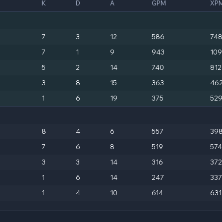
K
D
A
GPM
XP
7
3
12
586
74
7
1
9
943
10
5
2
14
740
812
3
8
15
363
46
1
6
19
375
52
8
4
6
557
39
7
6
8
519
574
3
3
14
316
372
1
6
14
247
337
1
4
10
614
631