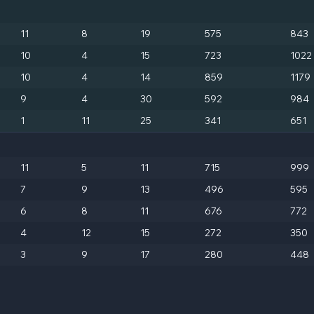
11
8
19
575
843
10
4
15
723
1022
10
4
14
859
1179
9
4
30
592
984
1
11
25
341
651
11
5
11
715
999
7
9
13
496
595
6
8
11
676
772
4
12
15
272
350
3
9
17
280
448