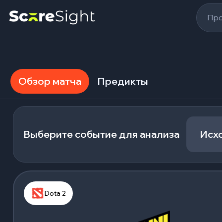
Про
Обзор матча
Предикты
Выберите событие для анализа
Исх
Dota 2