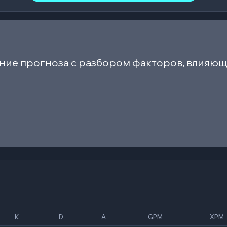
ние прогноза с разбором факторов, влияющ
K
D
A
GPM
XPM