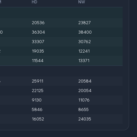
M
HD
NW
8
20536
23827
90
36304
38400
33307
30762
2
19035
12241
9
11544
13371
8
25911
20584
22125
20054
9130
11076
5846
8655
16052
24035