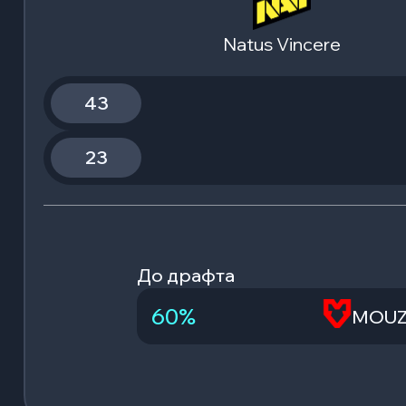
Natus Vincere
43
23
До драфта
60
%
MOU