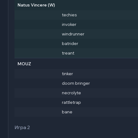
Natus Vincere
(W)
techies
invoker
windrunner
batrider
treant
MOUZ
tinker
doom bringer
necrolyte
rattletrap
bane
Игра 2