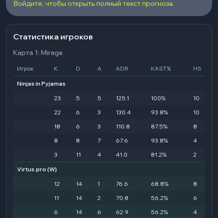
Войдите, чтобы открыть полный текст прогноза.
Статистика игроков
Карта 1: Mirage
Игрок
K
D
A
ADR
KAST%
HS
Ninjas in Pyjamas
23
5
5
125.1
100%
10
22
6
3
130.4
93.8%
10
18
6
3
110.8
87.5%
8
8
8
7
67.6
93.8%
4
3
11
4
41.0
81.2%
2
Virtus.pro
(W)
12
14
1
76.6
68.8%
8
11
14
2
70.8
56.2%
6
6
14
6
62.9
56.2%
4