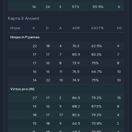
16
26
3
57.3
55.9%
6
Карта 3: Ancient
Игрок
K
D
A
ADR
KAST%
HS
Ninjas in Pyjamas
22
18
4
76.3
62.5%
9
17
17
7
85.9
83.3%
7
17
16
8
73.9
75%
8
16
16
11
76.5
66.7%
10
14
22
10
74.9
75%
10
Virtus.pro
(W)
27
17
2
86.5
79.2%
15
19
16
9
88.2
87.5%
8
18
17
17
82.6
79.2%
4
15
18
9
66.5
70.8%
2
9
18
9
68.7
70.8%
4