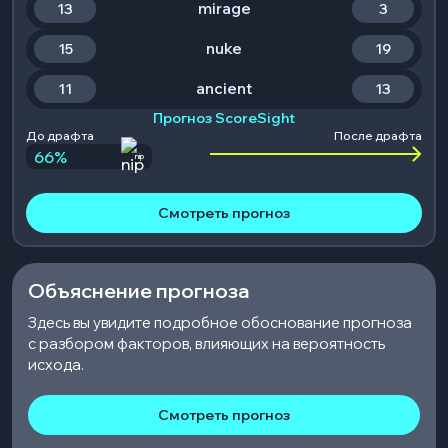
mirage
13
3
nuke
15
19
ancient
11
13
Прогноз ScoreSight
До драфта
После драфта
66
%
nip
Смотреть прогноз
Объяснение прогноза
Здесь вы увидите подробное обоснование прогноза
с разбором факторов, влияющих на вероятность
исхода.
Смотреть прогноз