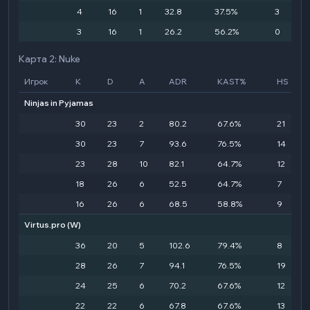
4
16
1
32.8
37.5%
3
3
16
1
26.2
56.2%
0
Карта 2: Nuke
Игрок
K
D
A
ADR
KAST%
HS
Ninjas in Pyjamas
30
23
2
80.2
67.6%
21
30
23
7
93.6
76.5%
14
23
28
10
82.1
64.7%
12
18
26
6
52.5
64.7%
7
16
26
6
68.5
58.8%
9
Virtus.pro
(W)
36
20
5
102.6
79.4%
8
28
26
7
94.1
76.5%
19
24
25
6
70.2
67.6%
12
22
22
6
67.8
67.6%
13