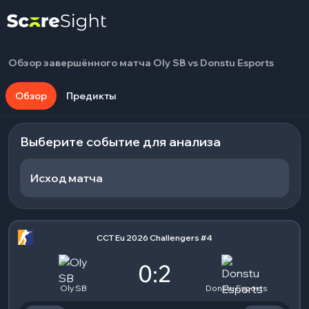
Обзор завершённого матча Oly SB vs Donstu Esports
Обзор
Предикты
Выберите событие для анализа
Исход матча
CCT Eu 2026 Challengers #4
0:2
Oly SB
Donstu Esports