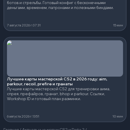
ботов и стрельбы. Готовый конфиг с бесконечными
деньгами, временем, патронами и полезными биндами.
7 августа 2026 г.
07:31
15 мин
Лучшие карты мастерской CS2 в 2026 году: aim,
parkour, recoil, prefire и гранаты
Лучшие карты мастерской CS2 для тренировки аима,
спрея, префайров, гранат, bhop и parkour. Ссылки,
Workshop ID и готовый план разминки.
6 августа 2026 г.
13:51
10 мин
Главная
/
Актуальные матчи CS2 и Dota 2
/