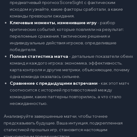
предматчевый прогноз ScoreSight с фактическим
исходом и узнайте, какие факторы сработали, а какие
команды превзошли ожидания.
Ключевые моменты, изменившие игру
-
разбор
критических событий, которые повлияли на результат:
переломные сражения, тактические решения и
индивидуальные действия игроков, определившие
победителя.
Полная статистика матча
-
детальные показатели обеих
команд и каждого игрока: экономика, эффективность,
карта контроля и другие метрики, объясняющие, почему
одна команда оказалась сильнее.
Сравнение с предыдущими встречами
-
как этот матч
соотносится с историей противостояний между
командами, какие паттерны повторились, а что стало
неожиданностью.
Анализируйте завершенные матчи, чтобы точнее
предсказывать будущие. Ваша интуиция, подкрепленная
статистикой прошлых игр, становится настоящим
конкурентным преимуществом.