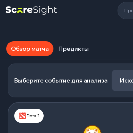
Про
Обзор матча
Предикты
Выберите событие для анализа
Исх
Dota 2