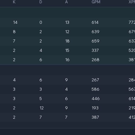
K
D
A
GPM
XP
14
0
13
614
77
8
2
12
639
67
7
2
18
659
63
2
4
15
337
52
2
6
16
268
38
4
6
9
267
28
3
3
4
586
56
3
5
6
446
61
2
12
9
193
21
2
7
7
387
41