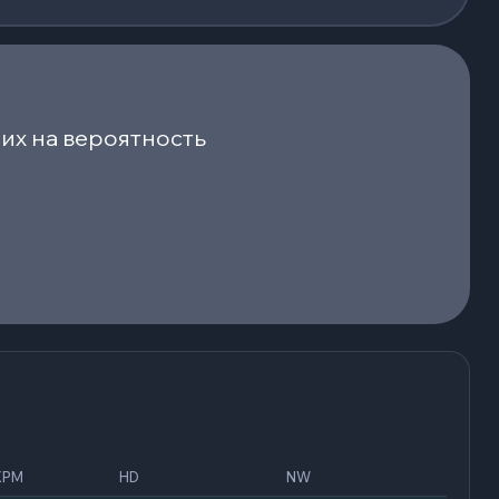
их на вероятность
XPM
HD
NW