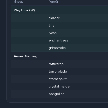
Игрок
Герой
PlayTime
(W)
slardar
tiny
lycan
enchantress
grimstroke
Amaru Gaming
rattletrap
terrorblade
storm spirit
crystal maiden
pangolier