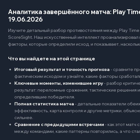
Аналитика завершённого матча: Play Tim
19.06.2026
Изучите детальный разбор противостояния между Play Time 
ScoreSight. Наш искусственный интеллект проанализировал
факторы, которые определили исход, и показывает, наскольк
Что вы найдете на этой странице
Итоговый результат и точность прогноза
-
сравните пр
фактическим исходом и узнайте, какие факторы сработал
Ключевые моменты, изменившие игру
-
разбор критиче
результат: переломные сражения, тактические решения и
определившие победителя.
Полная статистика матча
-
детальные показатели обеих 
эффективность, карта контроля и другие метрики, объяс
сильнее.
Сравнение с предыдущими встречами
-
как этот матч
между командами, какие паттерны повторились, а что ст