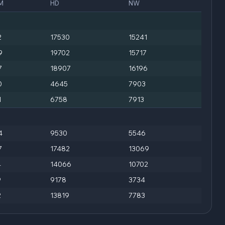
M
HD
NW
2
17530
15241
9
19702
15717
7
18907
16196
0
4645
7903
1
6758
7913
4
9530
5546
7
17482
13069
4
14066
10702
9
9178
3734
2
13819
7783