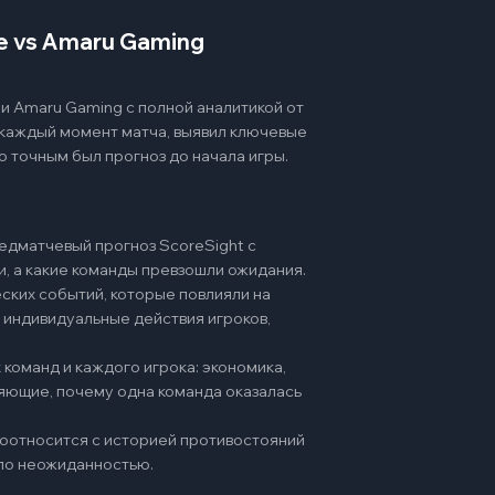
e vs Amaru Gaming
и Amaru Gaming с полной аналитикой от
 каждый момент матча, выявил ключевые
о точным был прогноз до начала игры.
едматчевый прогноз ScoreSight с
и, а какие команды превзошли ожидания.
ских событий, которые повлияли на
 индивидуальные действия игроков,
команд и каждого игрока: экономика,
няющие, почему одна команда оказалась
 соотносится с историей противостояний
ало неожиданностью.