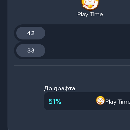
Play Time
42
33
До драфта
51
%
Play Tim