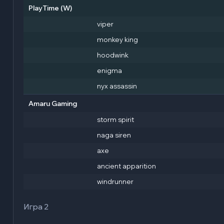
PlayTime
(W)
viper
monkey king
hoodwink
enigma
nyx assassin
Amaru Gaming
storm spirit
naga siren
axe
ancient apparition
windrunner
Игра 2