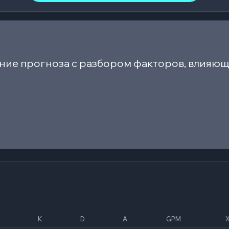
ние прогноза с разбором факторов, влияющ
K
D
A
GPM