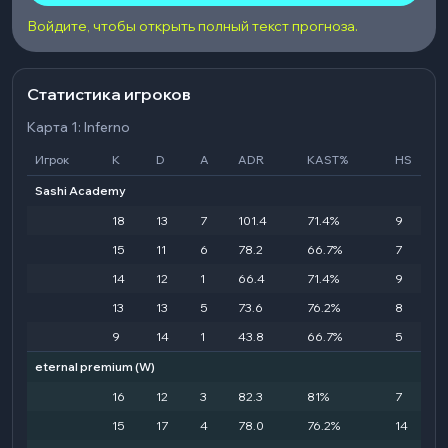
Войдите, чтобы открыть полный текст прогноза.
Статистика игроков
Карта 1: Inferno
Игрок
K
D
A
ADR
KAST%
HS
Sashi Academy
18
13
7
101.4
71.4%
9
15
11
6
78.2
66.7%
7
14
12
1
66.4
71.4%
9
13
13
5
73.6
76.2%
8
9
14
1
43.8
66.7%
5
eternal premium
(W)
16
12
3
82.3
81%
7
15
17
4
78.0
76.2%
14