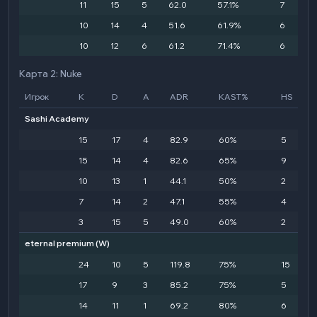
11
15
5
62.0
57.1%
7
10
14
4
51.6
61.9%
6
10
12
6
61.2
71.4%
6
Карта 2: Nuke
Игрок
K
D
A
ADR
KAST%
HS
Sashi Academy
15
17
4
82.9
60%
5
15
14
4
82.6
65%
9
10
13
1
44.1
50%
2
7
14
2
47.1
55%
4
3
15
5
49.0
60%
2
eternal premium
(W)
24
10
5
119.8
75%
15
17
9
3
85.2
75%
5
14
11
1
69.2
80%
6