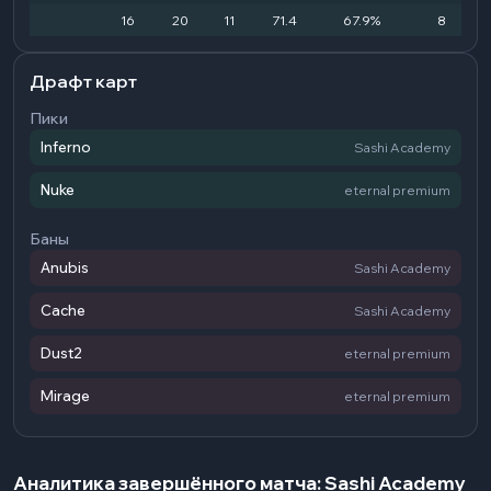
16
20
11
71.4
67.9%
8
Драфт карт
Пики
Inferno
Sashi Academy
Nuke
eternal premium
Баны
Anubis
Sashi Academy
Cache
Sashi Academy
Dust2
eternal premium
Mirage
eternal premium
Аналитика завершённого матча: Sashi Academy