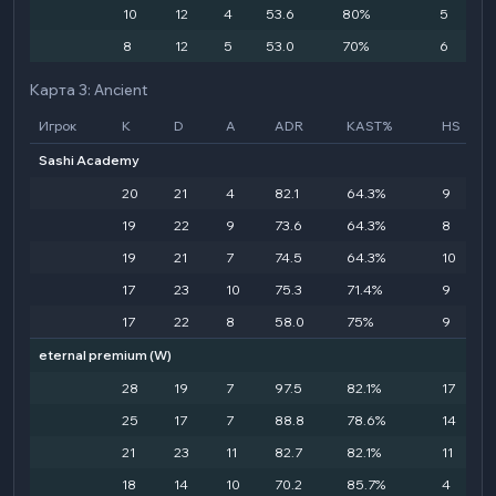
10
12
4
53.6
80%
5
8
12
5
53.0
70%
6
Карта 3: Ancient
Игрок
K
D
A
ADR
KAST%
HS
Sashi Academy
20
21
4
82.1
64.3%
9
19
22
9
73.6
64.3%
8
19
21
7
74.5
64.3%
10
17
23
10
75.3
71.4%
9
17
22
8
58.0
75%
9
eternal premium
(W)
28
19
7
97.5
82.1%
17
25
17
7
88.8
78.6%
14
21
23
11
82.7
82.1%
11
18
14
10
70.2
85.7%
4