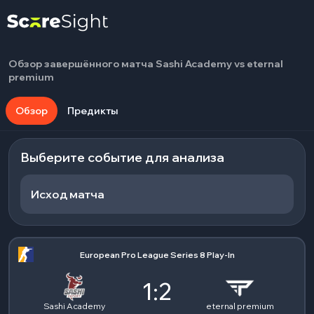
Обзор завершённого матча Sashi Academy vs eternal
premium
Обзор
Предикты
Выберите событие для анализа
Исход матча
European Pro League Series 8 Play-In
1:2
Sashi Academy
eternal premium