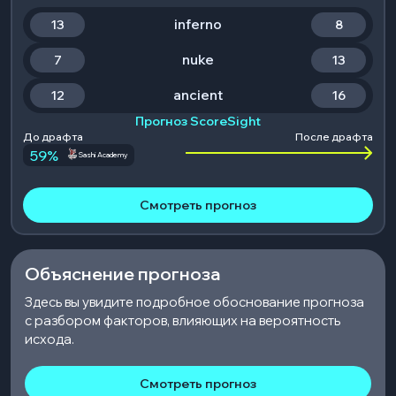
inferno
13
8
nuke
7
13
ancient
12
16
Прогноз ScoreSight
До драфта
После драфта
59
%
Sashi Academy
Смотреть прогноз
Объяснение прогноза
Здесь вы увидите подробное обоснование прогноза
с разбором факторов, влияющих на вероятность
исхода.
Смотреть прогноз