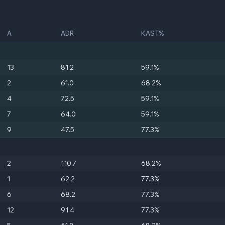
A
ADR
KAST%
13
81.2
59.1%
2
61.0
68.2%
4
72.5
59.1%
7
64.0
59.1%
9
47.5
77.3%
2
110.7
68.2%
1
62.2
77.3%
6
68.2
77.3%
12
91.4
77.3%