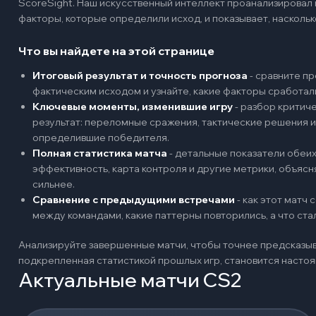
ScoreSight. Наш искусственный интеллект проанализировал
факторы, которые определили исход, и показывает, наскольк
Что вы найдете на этой странице
Итоговый результат и точность прогноза
-
сравните пр
фактическим исходом и узнайте, какие факторы сработал
Ключевые моменты, изменившие игру
-
разбор критиче
результат: переломные сражения, тактические решения и
определившие победителя.
Полная статистика матча
-
детальные показатели обеих 
эффективность, карта контроля и другие метрики, объяс
сильнее.
Сравнение с предыдущими встречами
-
как этот матч
между командами, какие паттерны повторились, а что ст
Анализируйте завершенные матчи, чтобы точнее предсказыв
подкрепленная статистикой прошлых игр, становится наст
Актуальные матчи CS2
Загрузка событий...