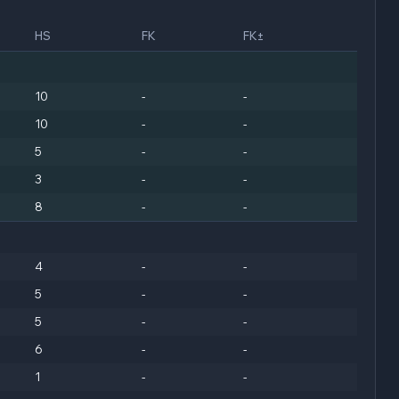
HS
FK
FK±
10
-
-
10
-
-
5
-
-
3
-
-
8
-
-
4
-
-
5
-
-
5
-
-
6
-
-
1
-
-