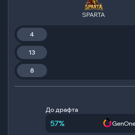
SPARTA
4
13
8
До драфта
57
%
GenOn