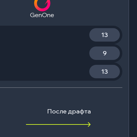
GenOne
13
9
13
После драфта