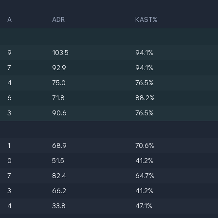
A
ADR
KAST%
9
103.5
94.1%
7
92.9
94.1%
4
75.0
76.5%
6
71.8
88.2%
3
90.6
76.5%
1
68.9
70.6%
0
51.5
41.2%
7
82.4
64.7%
3
66.2
41.2%
4
33.8
47.1%