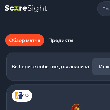
Про
Обзор матча
Предикты
Выберите событие для анализа
Исх
CS2