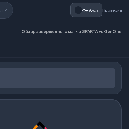
ог
Футбол
Проверка...
Обзор завершённого матча SPARTA vs GenOne