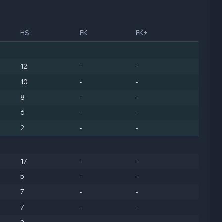
HS
FK
FK±
12
-
-
10
-
-
8
-
-
6
-
-
2
-
-
17
-
-
5
-
-
7
-
-
7
-
-