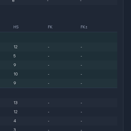
8
-
-
HS
FK
FK±
12
-
-
5
-
-
9
-
-
10
-
-
9
-
-
13
-
-
12
-
-
4
-
-
3
-
-