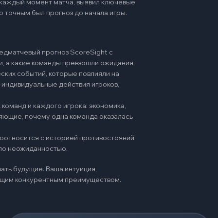
 каждый момент матча, выявил ключевые
о точным был прогноз до начала игры.
едматчевый прогноз ScoreSight с
и, а какие команды превзошли ожидания.
ских событий, которые повлияли на
 индивидуальные действия игроков,
команд и каждого игрока: экономика,
няющие, почему одна команда оказалась
 соотносится с историей противостояний
ало неожиданностью.
ать будущие. Ваша интуиция,
оящим конкурентным преимуществом.