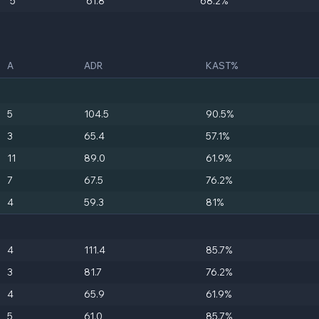
5
61.8
68.2%
A
ADR
KAST%
5
104.5
90.5%
3
65.4
57.1%
11
89.0
61.9%
7
67.5
76.2%
4
59.3
81%
4
111.4
85.7%
3
81.7
76.2%
4
65.9
61.9%
5
61.0
85.7%