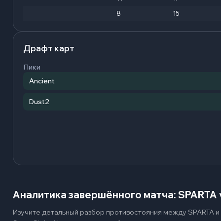
8
15
Драфт карт
Пики
Ancient
Dust2
Аналитика завершённого матча: SPARTA 
Изучите детальный разбор противостояния между SPARTA и 