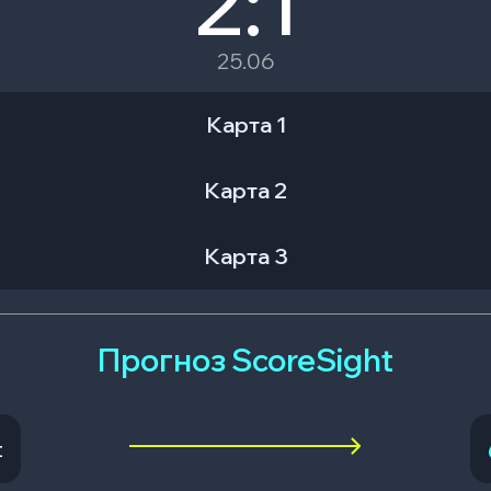
2:1
25.06
Карта 1
Карта 2
Карта 3
Прогноз ScoreSight
t