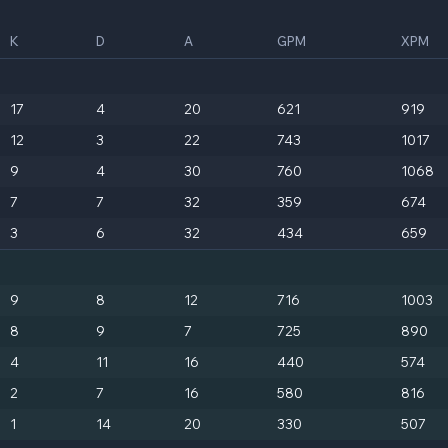
K
D
A
GPM
XPM
17
4
20
621
919
12
3
22
743
1017
9
4
30
760
1068
7
7
32
359
674
3
6
32
434
659
9
8
12
716
1003
8
9
7
725
890
4
11
16
440
574
2
7
16
580
816
1
14
20
330
507