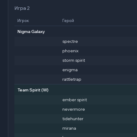
Игра 2
Игрок
Герой
Nigma Galaxy
spectre
phoenix
storm spirit
enigma
rattletrap
Team Spirit
(W)
ember spirit
nevermore
tidehunter
mirana