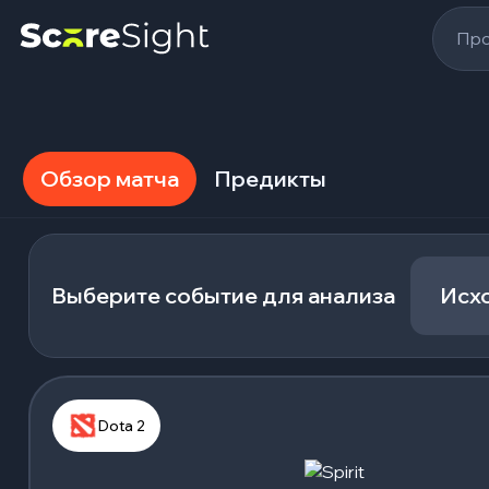
Про
Обзор матча
Предикты
Выберите событие для анализа
Исх
Dota 2