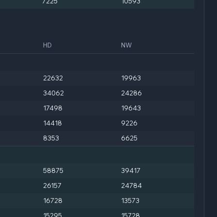
7225
10593
HD
NW
22632
19963
34062
24286
17498
19643
14418
9226
8353
6625
58875
39417
26157
24784
16728
13573
15295
15728