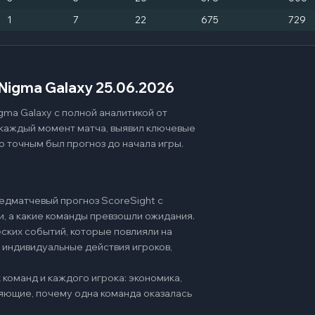
1
7
22
675
729
 Nigma Galaxy 25.06.2026
gma Galaxy с полной аналитикой от
 каждый момент матча, выявил ключевые
о точным был прогноз до начала игры.
едматчевый прогноз ScoreSight с
и, а какие команды превзошли ожидания.
ских событий, которые повлияли на
 индивидуальные действия игроков,
команд и каждого игрока: экономика,
няющие, почему одна команда оказалась