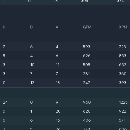
1
6
13
305
374
K
D
A
GPM
XPM
7
6
4
593
725
5
4
6
626
853
3
10
11
505
652
3
7
7
281
360
0
12
13
247
393
24
0
9
960
1225
5
1
20
620
922
5
6
16
406
571
3
5
26
378
606