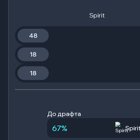
Spirit
48
18
18
До драфта
67
%
Spiri