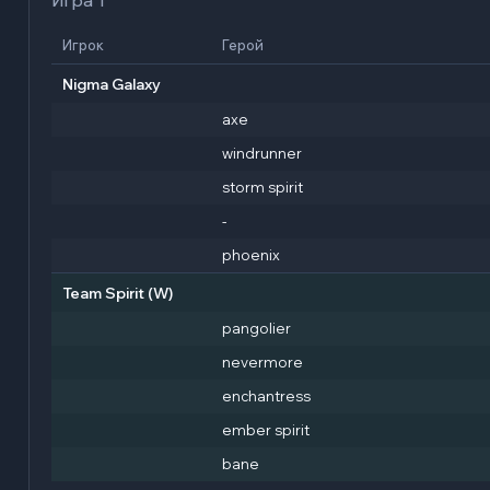
Игра 1
Игрок
Герой
Nigma Galaxy
axe
windrunner
storm spirit
-
phoenix
Team Spirit
(W)
pangolier
nevermore
enchantress
ember spirit
bane