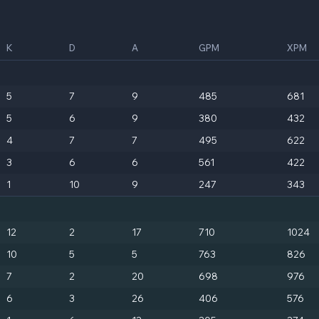
K
D
A
GPM
XPM
5
7
9
485
681
5
6
9
380
432
4
7
7
495
622
3
6
6
561
422
1
10
9
247
343
12
2
17
710
1024
10
5
5
763
826
7
2
20
698
976
6
3
26
406
576