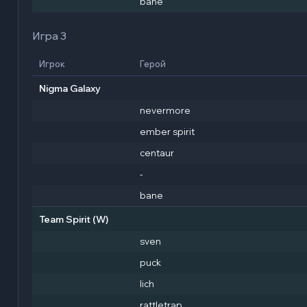
bane
Игра 3
Игрок
Герой
Nigma Galaxy
nevermore
ember spirit
centaur
-
bane
Team Spirit
(W)
sven
puck
lich
rattletrap