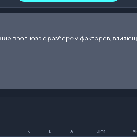
ние прогноза с разбором факторов, влияющ
K
D
A
GPM
X