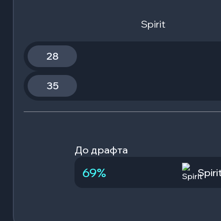
Spirit
28
35
До драфта
69
%
Spiri