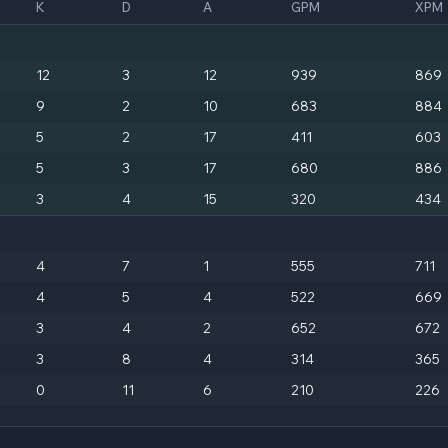
K
D
A
GPM
XPM
12
3
12
939
869
9
2
10
683
884
5
2
17
411
603
5
3
17
680
886
3
4
15
320
434
4
7
1
555
711
4
5
4
522
669
3
4
2
652
672
3
8
4
314
365
0
11
6
210
226