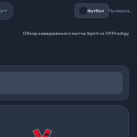
ог
Футбол
Проверка...
Обзор завершённого матча Spirit vs VP.Prodigy