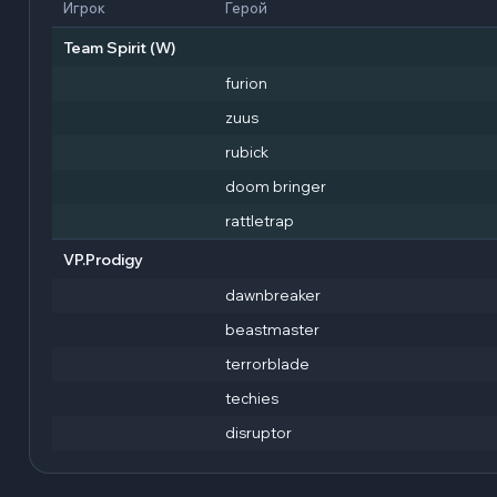
Игрок
Герой
Team Spirit
(W)
furion
zuus
rubick
doom bringer
rattletrap
VP.Prodigy
dawnbreaker
beastmaster
terrorblade
techies
disruptor