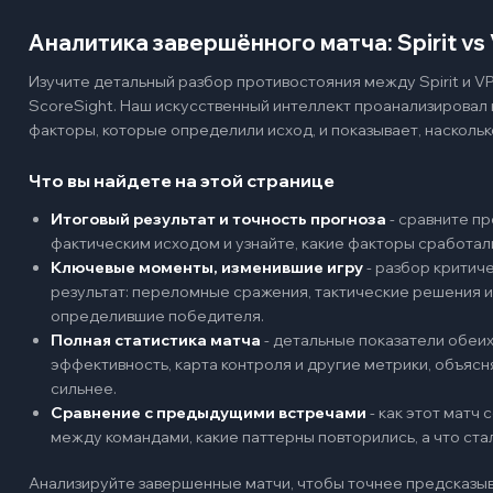
Аналитика завершённого матча: Spirit vs 
Изучите детальный разбор противостояния между Spirit и VP
ScoreSight. Наш искусственный интеллект проанализировал
факторы, которые определили исход, и показывает, наскольк
Что вы найдете на этой странице
Итоговый результат и точность прогноза
-
сравните пр
фактическим исходом и узнайте, какие факторы сработал
Ключевые моменты, изменившие игру
-
разбор критиче
результат: переломные сражения, тактические решения и
определившие победителя.
Полная статистика матча
-
детальные показатели обеих 
эффективность, карта контроля и другие метрики, объяс
сильнее.
Сравнение с предыдущими встречами
-
как этот матч
между командами, какие паттерны повторились, а что ст
Анализируйте завершенные матчи, чтобы точнее предсказыв