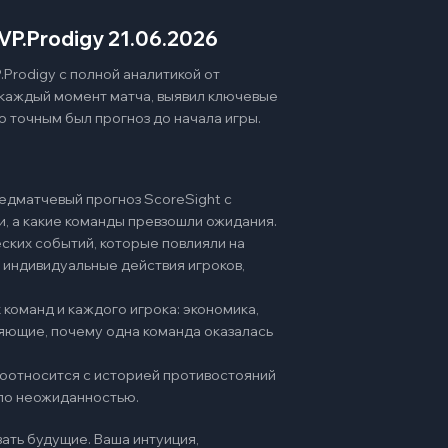
VP.Prodigy 21.06.2026
.Prodigy с полной аналитикой от
 каждый момент матча, выявил ключевые
о точным был прогноз до начала игры.
едматчевый прогноз ScoreSight с
и, а какие команды превзошли ожидания.
ских событий, которые повлияли на
 индивидуальные действия игроков,
команд и каждого игрока: экономика,
няющие, почему одна команда оказалась
 соотносится с историей противостояний
ало неожиданностью.
ать будущие. Ваша интуиция,