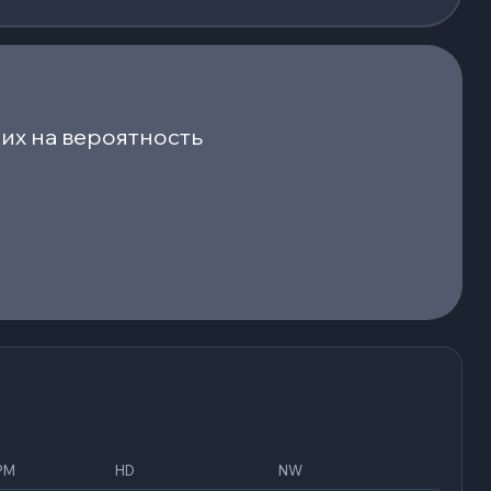
их на вероятность
PM
HD
NW