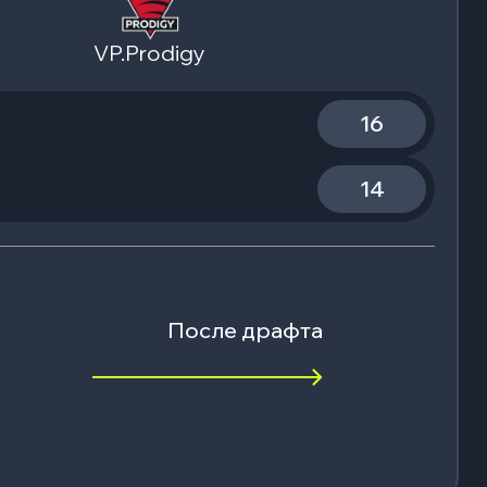
VP.Prodigy
16
14
После драфта