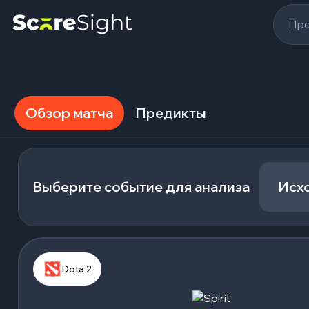
Про
Обзор матча
Предикты
Выберите событие для анализа
Исх
Dota 2