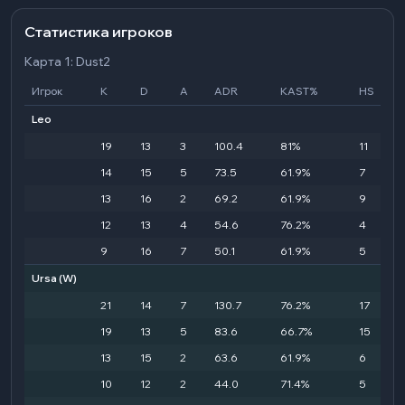
Статистика игроков
Карта 1: Dust2
Игрок
K
D
A
ADR
KAST%
HS
Leo
19
13
3
100.4
81%
11
14
15
5
73.5
61.9%
7
13
16
2
69.2
61.9%
9
12
13
4
54.6
76.2%
4
9
16
7
50.1
61.9%
5
Ursa
(W)
21
14
7
130.7
76.2%
17
19
13
5
83.6
66.7%
15
13
15
2
63.6
61.9%
6
10
12
2
44.0
71.4%
5