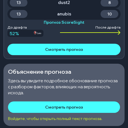
dust2
13
8
anubis
13
10
Прогноз ScoreSight
До драфта
После драфта
52
%
Leo
Смотреть прогноз
Объяснение прогноза
Здесь вы увидите подробное обоснование прогноза
с разбором факторов, влияющих на вероятность
исхода.
Смотреть прогноз
Войдите, чтобы открыть полный текст прогноза.