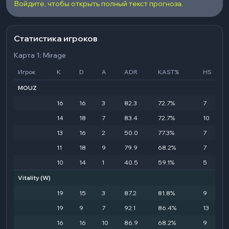
Войдите, чтобы открыть полный текст прогноза.
Статистика игроков
Карта 1: Mirage
Игрок
K
D
A
ADR
KAST%
HS
MOUZ
16
16
3
82.3
72.7%
7
14
18
7
83.4
72.7%
10
13
16
2
50.0
77.3%
7
11
18
9
79.9
68.2%
7
10
14
1
40.5
59.1%
5
Vitality
(W)
19
15
3
87.2
81.8%
9
19
9
7
92.1
86.4%
13
16
16
10
86.9
68.2%
9