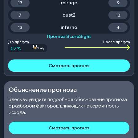
mirage
13
9
dust2
7
13
inferno
13
4
Прогноз ScoreSight
До драфта
После драфта
67
%
Vitality
Смотреть прогноз
Объяснение прогноза
Здесь вы увидите подробное обоснование прогноза
с разбором факторов, влияющих на вероятность
исхода.
Смотреть прогноз