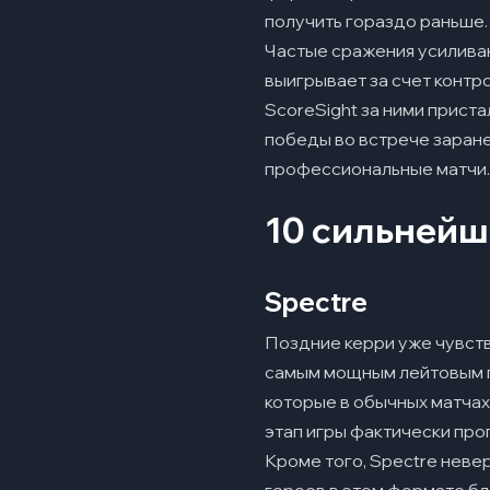
получить гораздо раньше.​
Частые сражения усиливаю
выигрывает за счет контр
ScoreSight за ними приста
победы во встрече заране
профессиональные матчи.
10 сильнейш
Spectre
Поздние керри уже чувству
самым мощным лейтовым по
которые в обычных матчах
этап игры фактически про
Кроме того, Spectre неве