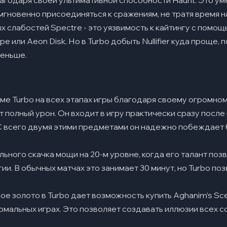
агодаря своей ультимативной способности Haunt. Это ум
гновенно присоединяться к сражениям, не тратя время н
ых слабостей Spectre - это уязвимость к кайтингу с пом
e или Aeon Disk. Но в Turbo добыть Nullifier куда проще,
еньше.
име Turbo на всех этапах игры благодаря своему огромно
 полный урон. Он входит в игру практически сразу после 
r. С всего двумя этими предметами он надежно побеждает
ьного скачка мощи на 20-м уровне, когда его талант позво
ии. В обычных матчах это занимает 30 минут, но Turbo по
е золото в Turbo дает возможность купить Aghanim’s Sce
рмальных играх. Это позволяет создавать иллюзии всех с