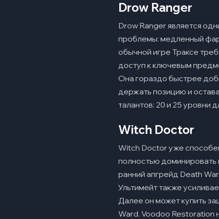
Drow Ranger
Drow Ranger является одни
проблемы: медленный фарм
обычной игре Траксе требу
доступ к ключевым предм
Она гораздо быстрее доб
держать позицию и остава
талантов: 20 и 25 уровни 
Witch Doctor
Witch Doctor уже способе
полностью доминировать в
ранний апгрейд Death War
Ультимейт также усиливает
Далее он может купить за
Ward. Voodoo Restoration