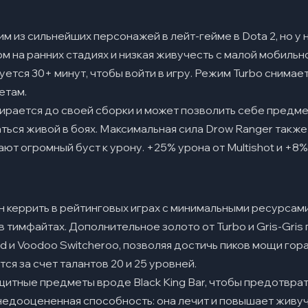
м из сильнейших персонажей в лейт-гейме в Dota 2, но у
 на ранних стадиях и низкая живучесть с малой мобильно
ется 30+ минут, чтобы войти в игру. Режим Turbo снимает
етам.
ирается до своей сборки и может позволить себе предме
ться живой в боях. Максимальная сила Drow Ranger также 
дают огромный буст к урону. +25% урона от Multishot и +8
н керрить в рейтинговых играх с минимальными ресурсами,
 тимфайтах. Дополнительное золото от Turbo и Gris-Gris
d и Voodoo Switcheroo, позволяя достичь пиков мощи гор
ся за счет талантов 20 и 25 уровней.
щитные предметы вроде Black King Bar, чтобы предотвра
 недооцененная способность: она лечит и повышает живуч