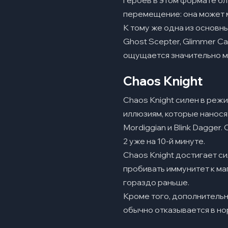
героев в этом формате бл
перемещение: она может м
К тому же одна из основн
Ghost Scepter, Glimmer Cap
ощущается значительно м
Chaos Knight
Chaos Knight силен в реж
иллюзиям, которые наносят
Mordiggian и Blink Dagge
2 уже на 10-й минуте.
Chaos Knight достигает сил
пробивать иммунитет к маг
гораздо раньше.
Кроме того, дополнительно
обычно отказывается в но