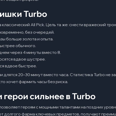
ишки Turbo
классический All Pick. Цель та же: снести вражеский трон.
новременно, без очередей.
зы больше золота и опыта.
ыстрее обычного.
днем через 4 минуты вместо 8.
осятся вдвое шустрее.
ся вдвое быстрее.
и длятся 20–30 минут вместо часа. Статистика Turbo не з
то хочет фармить часы без риска.
 герои сильнее в Turbo
позволяет героям с мощными талантами на поздних уровн
от долгого фарма ключевых предметов, получают преимущ