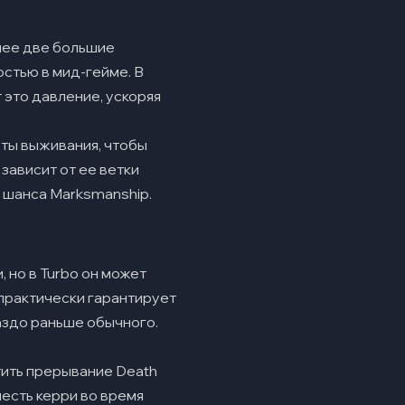
 нее две большие
стью в мид-гейме. В
 это давление, ускоряя
ты выживания, чтобы
зависит от ее ветки
% шанса Marksmanship.
 но в Turbo он может
 практически гарантирует
аздо раньше обычного.
тить прерывание Death
есть керри во время