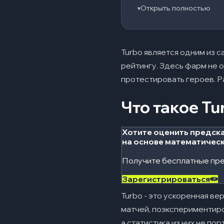
Drow Ranger
Открыть полностью
▾
Witch Doctor
Vengeful Spirit
Turbo является одним из с
Lich
рейтингу. Здесь фарм не 
протестировать героев. Ра
Ogre Magi
Medusa
Что такое Tu
Phantom Lancer
Хотите оценить предска
Phantom Assissan
на основе математичес
Типичные ошиб
05
Получите бесплатные пре
Как осознанно
06
Зарегистрироваться
Turbo - это ускоренная ве
Заключение
07
матчей, поэкспериментиро
а статистика из них не по