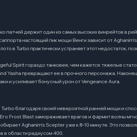
ько патчей держит один из самых высоких винрейтов в рейт
 саппорта настоящий пик мощи Венги зависит от Aghanim’s
лото в Turbo практически устраняет этот недостаток, по
eful Spirit гораздо танковее, чем кажется: тяжелые ста
ge and Yasha превращают ее в прочного персонажа. Наконец
аки и усиливает бонусный урон от Vengeance Aura.
 Turbo благодаря своей невероятной ранней мощи и спо
 Его Frost Blast замораживает врагов и фармит волны мгн
обирает Aghanim’s Scepter уже к 8-10 минуте. Это позволя
ов в области радиусом 400.