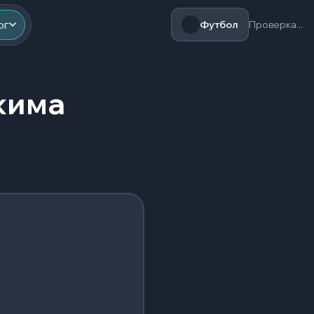
ог
Футбол
Проверка...
жима