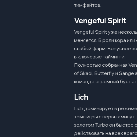
тимфайтов.
Vengeful Spirit
Vengeful Spirit уже нескол
меняется. В роли кора или
слабый фарм. Бонусное зо
в ключевые тайминги.
Полностью собранная Veng
of Skadi, Butterfly и San
команде огромный буст ат
Lich
Lich доминирует в режиме
темп игры с первых минут.
золотом Turbo он быстро с
действовать на всех враг