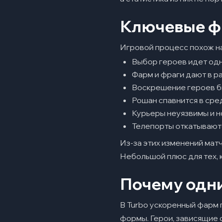
Ключевые ф
Игровой процесс похож на 
Выбор героев идет од
Фарм и фраги дают в ра
Воскрешение героев б
Рошан спавнится в сре
Курьеры неуязвимы и н
Телепорты откатывают
Из-за этих изменений матч
Небольшой плюс для тех, к
Почему одни
В Turbo ускоренный фарм 
формы. Герои, зависящие 