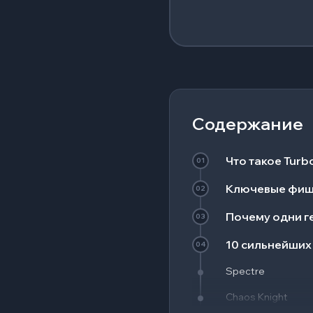
Содержание
Что такое Turb
01
Ключевые фиш
02
Почему одни ге
03
10 сильнейших 
04
Spectre
Chaos Knight