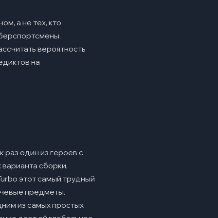
м, а не тех, кто
иберспортсмены.
рассчитать вероятность
едиктов на
к раз один из героев с
 варианта сборки,
Turbo этот самый трудный
ючевые предметы.
дним из самых простых