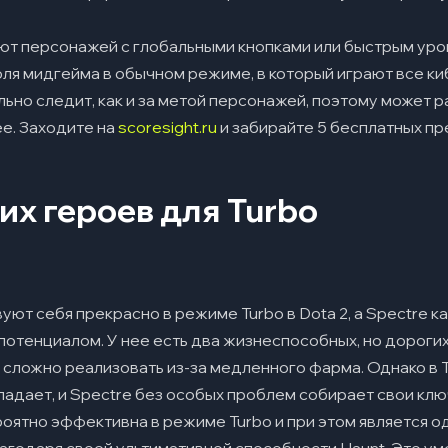
т персонажей с глобальными кнопками или быстрым уроно
оля мидгейма в обычном режиме, в который играют все к
льно следит, как и за метой персонажей, поэтому может 
е. Заходите на
scoresight.ru
и забирайте 5 бесплатных пр
их героев для Turbo
ют себя прекрасно в режиме Turbo в Dota 2, а Spectre ка
тенциалом. У нее есть два жизнеспособных, но дорогих
 сложно реализовать из-за медленного фарма. Однако в 
падает, и Spectre без особых проблем собирает свои кл
роятно эффективна в режиме Turbo и при этом является о