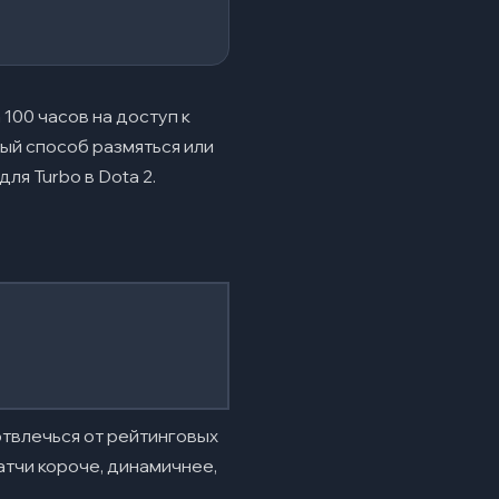
100 часов на доступ к
ный способ размяться или
ля Turbo в Dota 2.
 отвлечься от рейтинговых
атчи короче, динамичнее,