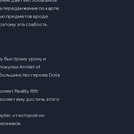
ение дает ей глобальное
а передвижение по карте.
ощью предметов вроде
 поэтому эта слабость
му быстрому урону и
покупки Armlet of
 большинство героев Dota
ляет Reality Rift
зволяет ему достичь этого
pter, от которой он
оюзников.