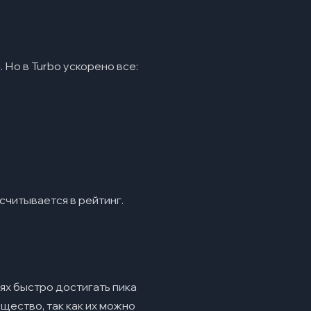
 Но в Turbo ускорено все:
асчитывается в рейтинг.
ях быстро достигать пика
ество, так как их можно