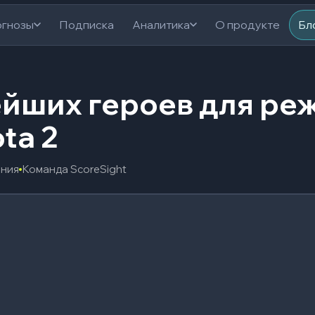
гнозы
Подписка
Аналитика
О продукте
Бл
ейших героев для ре
ota 2
ения
Команда ScoreSight