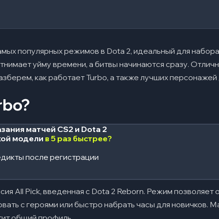
амых популярных режимов в Dota 2, идеальный для набора 
отнимает уйму времени, а битвы начинаются сразу. Отлич
зберем, как работает Turbo, а также лучших персонажей д
rbo?
зания матчей CS2 и Dota 2
кой модели
в 5 раз быстрее?
ки игроков в Turbo
дикты после регистрации
 выбирать героя под Turbo
рсия All Pick, введенная с Dota 2 Reborn. Режим позволяет
вать с героями или быстро набрать часы для новичков. М
ртит общий профиль.