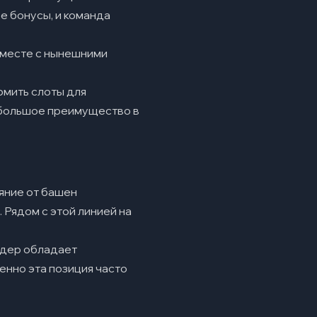
ее бонусы, и команда
 вместе с нынешними
рмить слоты для
т большое преимущество в
яние от башен
 Рядом с этой линией на
идер обладает
енно эта позиция часто