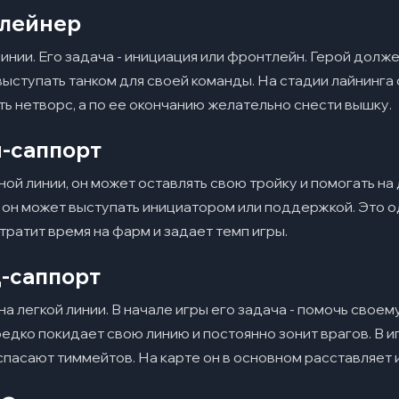
флейнер
инии. Его задача - инициация или фронтлейн. Герой долже
 выступать танком для своей команды. На стадии лайнинг
ь нетворс, а по ее окончанию желательно снести вышку.
м-саппорт
ой линии, он может оставлять свою тройку и помогать на 
е он может выступать инициатором или поддержкой. Это 
 тратит время на фарм и задает темп игры.
д-саппорт
а легкой линии. В начале игры его задача - помочь свое
едко покидает свою линию и постоянно зонит врагов. В иг
спасают тиммейтов. На карте он в основном расставляет 