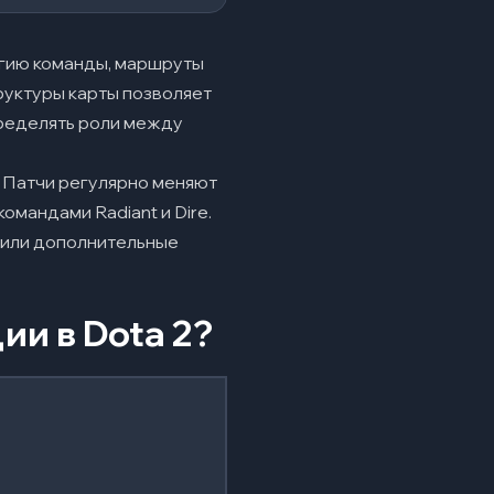
тегию команды, маршруты
руктуры карты позволяет
пределять роли между
. Патчи регулярно меняют
мандами Radiant и Dire.
авили дополнительные
ии в Dota 2?