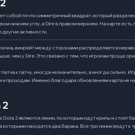
 2
яет собой почти симметричный квадрат, который разделен
евом нижнем углу, а Dire в правом верхнем. На карте есть
и другие активности.
трична, винрейт между сторонами распределяется нерав
выше, чем у Dire. Это связано с тем, что игрокам проще ор
т патча к патчу, иногда незначительно, а иногда сильно. И
 и проходам. Именно благодаря обновлениям карта не н
 2
Dota 2 являются линии, по которым идут крипы и стоят б
 которыми находятся два барака. Все три линии ведут к 