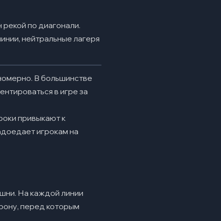
 рекой по диагонали.
 линии, нейтральные лагеря
номерно. В большинстве
иентироваться в игре за
гроки привыкают к
адоедает игрокам на
ашни. На каждой линии
трону, перед которым