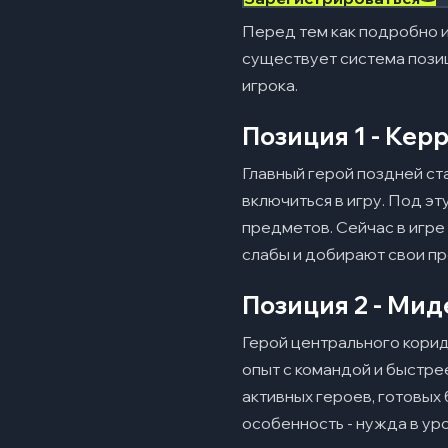
Руны усиления
Перед тем как подробно из
Руны богатства
существует система позиц
Алтарь мудрости
игрока.
Потайная лавка
Позиция 1 - Кер
Древний
Главный герой поздней ст
Фонтан
включиться в игру. Под э
предметов. Сейчас в игре
Заключение
06
слабы и добирают свои п
Часто задавае
07
Позиция 2 - Мид
Что такое карта в
Герой центрального коридо
Какие основные з
опыт с командой и быстрее
Что такое линии н
активных героев, готовых 
особенность - нужда в ур