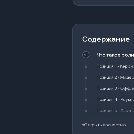
Содержание
Что такое роли
01
Позиция 1 - Керри
Позиция 2 - Миде
Позиция 3 - Оффл
Позиция 4 - Роум
Позиция 5 - Хард
Карта в Dota 2
02
Открыть полностью
▾
03