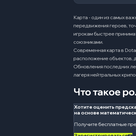
Линии в Dota 2
Сложная линия
Карта - один из самых ва
Легкая линия
передвижения героев, точ
игрокам быстрее принима
Средняя линия
союзниками.
Лес и нейтраль
04
Современная карта в Dota
Ключевые объе
расположение объектов, д
05
Обновления последних лет
Лагеря нейтральн
лагеря нейтральных крипо
Парные порталы
Что такое ро
Башни
Аванпосты
Хотите оценить предска
на основе математичес
Рошан
Получите бесплатные пре
Терзатель
Зарегистрироваться