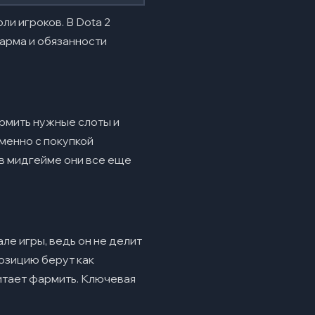
ли игроков. В Dota 2
фарма и обязанности
армить нужные слоты и
именно с покупкой
 в мидгейме они все еще
але игры, ведь он не делит
позицию берут как
очитает фармить. Ключевая