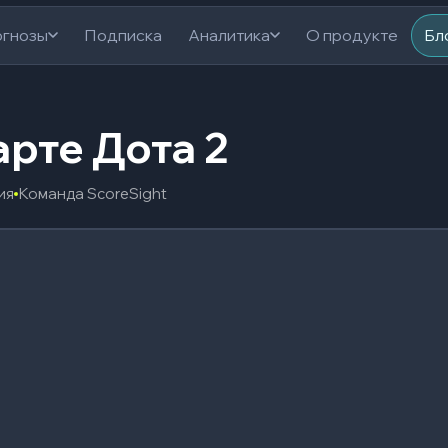
гнозы
Подписка
Аналитика
О продукте
Бл
арте Дота 2
ия
Команда ScoreSight