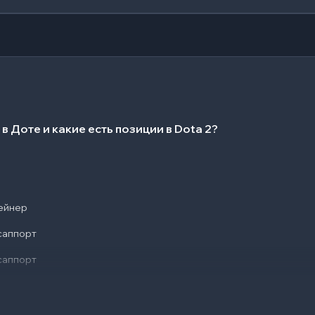
 в Доте и какие есть позиции в Dota 2?
р
ейнер
-саппорт
-саппорт