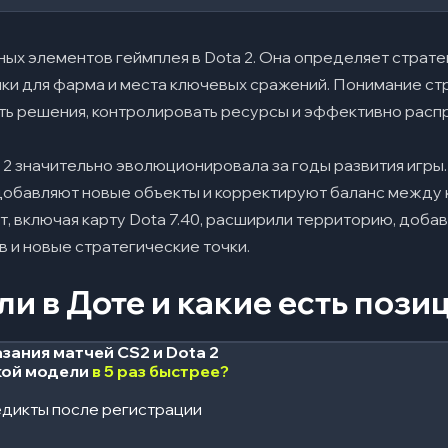
жных элементов геймплея в Dota 2. Она определяет стра
ки для фарма и места ключевых сражений. Понимание ст
ть решения, контролировать ресурсы и эффективно рас
ные крипы в Dota 2
 2 значительно эволюционировала за годы развития игры
кты на карте Dota 2
обавляют новые объекты и корректируют баланс между ко
, включая карту Dota 7.40, расширили территорию, доб
ых крипов
в и новые стратегические точки.
ли в Доте и какие есть позиц
зания матчей CS2 и Dota 2
кой модели
в 5 раз быстрее?
дикты после регистрации