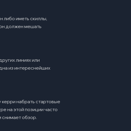
н либо иметь скиллы,
а он должен мешать
других линиях или
одна из интереснейших
му керри набрать стартовые
ре на этой позиции часто
и снимает обзор.