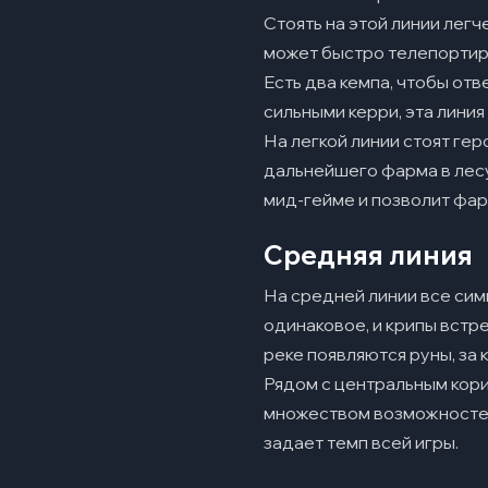
Стоять на этой линии легч
может быстро телепортир
Есть два кемпа, чтобы отв
сильными керри, эта лини
На легкой линии стоят гер
дальнейшего фарма в лесу
мид-гейме и позволит фар
Средняя линия
На средней линии все сим
одинаковое, и крипы встре
реке появляются руны, за 
Рядом с центральным кори
множеством возможностей 
задает темп всей игры.