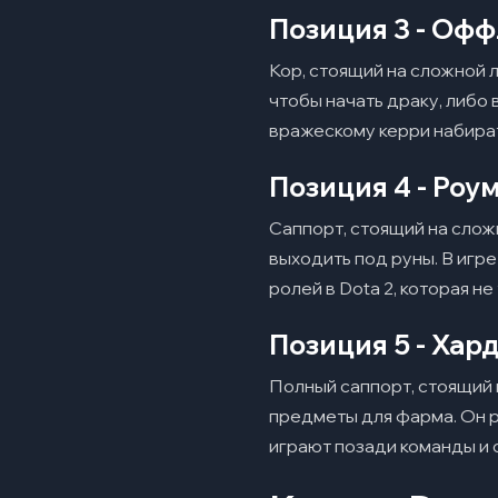
Позиция 3 - Оф
Кор, стоящий на сложной л
чтобы начать драку, либо
вражескому керри набират
Позиция 4 - Роу
Саппорт, стоящий на сложн
выходить под руны. В игр
ролей в Dota 2, которая не
Позиция 5 - Хар
Полный саппорт, стоящий н
предметы для фарма. Он р
играют позади команды и 