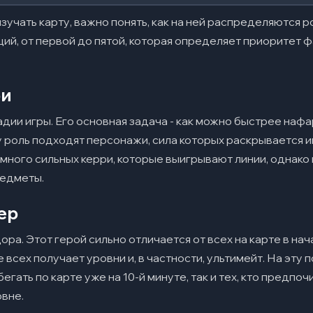
учать карту, важно понять, как на ней распределяются ро
ий, от первой до пятой, которая определяет приоритет 
ри
адии игры. Его основная задача - как можно быстрее наф
ту роль подходят персонажи, сила которых раскрывается 
 много сильных керри, которые выигрывают линии, однако
редметы.
мые вопросы
ер
 Dota 2?
ра. Этот герой сильно отличается от всех на карте в нач
оны включает карта Дота 2?
 всех получает уровни и, в частности, ультимейт. На эту 
а карте Dota 2?
бегать по карте уже на 10-й минуте, так и тех, кто предп
овне.