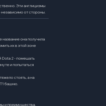
ственно. Эти англицизмы
 независимо от стороны.
ое название она получила
мить их в этой зоне
 Dota 2 - помешать
нуте и попытаться
тяжело стоять, а на
 Т1 башню.
мы и преимущества.