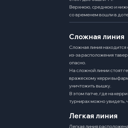
Верхнюю, среднюю и нижню
со временем вошли в доте
Сложная линия
Сложная линия находится с
из-за расположения тавера
опасно.
На сложной линии стоят ге
вражескому керри выфарми
уничтожить вышку.
В этом патче, где на керри
турнирах можно увидеть, 
Легкая линия
Легкая линия расположен