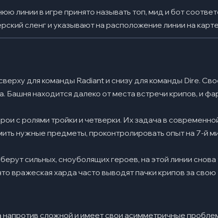
ю линии в игре принято называть топ, мид и бот соответ
рский сленг и указывают на расположение линии на карте
верху для команды Radiant и снизу для команды Dire. Св
. Башня находится далеко от места встречи крипов, и фар
рои с ролями тройки и четверки. Их задача в современной
ть нужные предметы, проконтролировать опыт на 7-й ми
 берут сильных, сноуболящих героев, на этой линии снова 
что вражеская харда часто выводят пачки крипов за свою
а напротив сложной и имеет свои асимметричные пробле