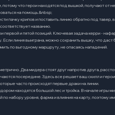
е, потому что герои находятся под вышкой, получают от н
оваться на помощь.&nbsp;
ести пачку крипов и поставить линию обратно под тавер,
я соответствует названию.
ои первой и пятой позиций. Ключевая задача керри - нафа
. Если линия выиграна, можно сохранить вышку, что дас
мить по выгодному маршруту, не опасаясь нападений.
метрично. Два мидера стоят друг напротив друга, рассто
чаются посередине. Здесь все решает ваш скилл и герои.
которые часто происходят первые драки на линии.
дором находятся большой лес и тройка. В начале игры м
по набору уровня, фарма и влияния на карту, поэтому им