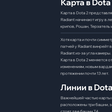
Карта в Dota
Карта в Dota 2 представл
Radiant начинают игру в л
крипов, Рошан, Терзатель 
Хотя карта и почти симме
патчей у Radiant винрейт 
Radiant из-за угла камеры.
Карта в Dota 2 меняется о
изменениям, новым вардам
протяжении почти 13 лет.
Линии в Dota
Важнейшей частью карты в 
расположены три башни, за
стоят две башни T4.