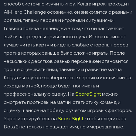
способ системно изучить игру. Когда игрок проходит
All-Hero Challenge осознанно, он знакомится с разными
ролями, типами героев и игровыми ситуациями.
Главная польза челленджа в том, что он заставляет
выйти за пределы привычного пула. Игрок начинает
лучше читать карту и видеть слабые стороны героев,
против которых раньше было сложно играть. После
нескольких десятков разных персонажей становится
проще оценивать пики, тайминги и развитие матча.
Когда вы глубже разберетесь в героях и их влиянии на
исходы матчей, проще будет понимать и
профессиональную сцену. На
ScoreSight
можно
смотреть прогнозы на матчи, статистику команд и
оценку шансов на победу с учетом игровых факторов.
Зарегистрируйтесь на
ScoreSight
, чтобы следить за
Dota 2 не только по ощущениям, но и через данные.