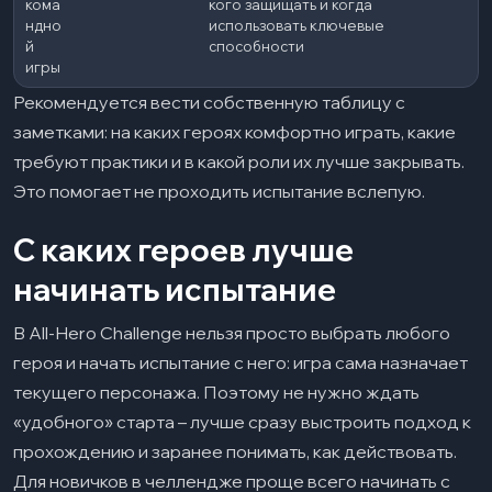
кома
кого защищать и когда
ндно
использовать ключевые
й
способности
игры
Рекомендуется вести собственную таблицу с
заметками: на каких героях комфортно играть, какие
требуют практики и в какой роли их лучше закрывать.
Это помогает не проходить испытание вслепую.
С каких героев лучше
начинать испытание
В All-Hero Challenge нельзя просто выбрать любого
героя и начать испытание с него: игра сама назначает
текущего персонажа. Поэтому не нужно ждать
«удобного» старта – лучше сразу выстроить подход к
прохождению и заранее понимать, как действовать.
Для новичков в челлендже проще всего начинать с