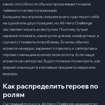
какие способности обычно прокачивают и какие
тайминги считаются важными.
Большинство игроков сильнее всего чувствуют себя
на одной или двух позициях, но All-Hero Challenge
заставляет играть всем пулом. Поэтому лучше
заранее понимать, какие роли для вас комфортные, а
где могут появиться проблемы. Если вы обычно
играете на керри, заранее готовьтесь к саппортам и
героям с меньшим количеством золота. Если чаще
играете на саппортах, будет полезно посмотреть, как
фармят и выходят в ключевые предметы керри или
мидеры.
Как распределить героев по
ролям
Системный подход к All-Hero Challenge начинается с