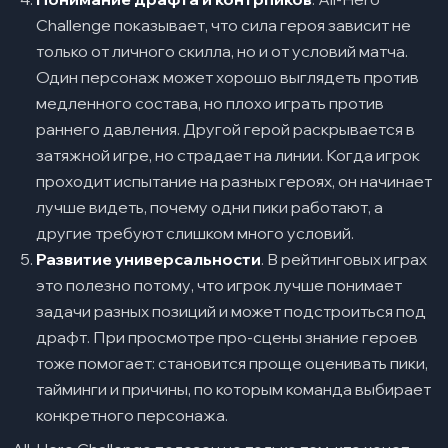
Challenge показывает, что сила героя зависит не
только от личного скилла, но и от условий матча.
Один персонаж может хорошо выглядеть против
медленного состава, но плохо играть против
раннего давления. Другой герой раскрывается в
затяжной игре, но страдает на линии. Когда игрок
проходит испытание на разных героях, он начинает
лучше видеть, почему одни пики работают, а
другие требуют слишком много условий.
Развитие универсальности
. В рейтинговых играх
это полезно потому, что игрок лучше понимает
задачи разных позиций и может подстроиться под
драфт. При просмотре про-сцены знание героев
тоже помогает: становится проще оценивать пики,
тайминги и причины, по которым команда выбирает
конкретного персонажа.