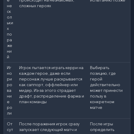
е
происходит на незнакомых,
испытанию позже
не
сложных героях
ск
ол
ьки
х
по
ра
же
ни
й
Иг
Игрок пытается играть керри на
Выбирать
но
каждом герое, даже если
позицию, где
ри
персонаж лучше раскрывается
герой
ро
как саппорт, оффлейнер или
действительно
ва
мидер. Из-за этого страдает
может принести
ни
драфт, распределение фарма и
пользу в
е
план команды
конкретном
ро
матче
ли
От
После поражения игрок сразу
После игры
сут
запускает следующий матч и
определить