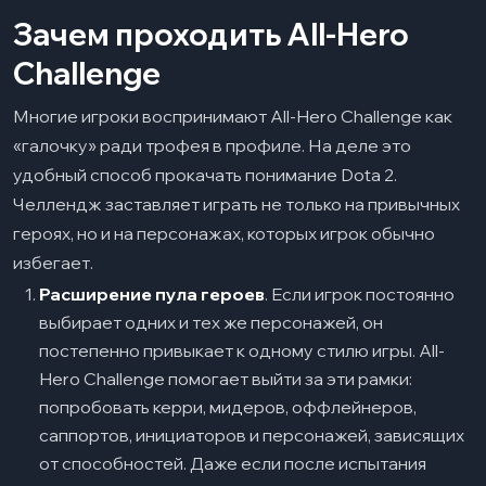
Зачем проходить All-Hero
Challenge
Многие игроки воспринимают All-Hero Challenge как
«галочку» ради трофея в профиле. На деле это
удобный способ прокачать понимание Dota 2.
Челлендж заставляет играть не только на привычных
героях, но и на персонажах, которых игрок обычно
избегает.
Расширение пула героев
. Если игрок постоянно
выбирает одних и тех же персонажей, он
постепенно привыкает к одному стилю игры. All-
Hero Challenge помогает выйти за эти рамки:
попробовать керри, мидеров, оффлейнеров,
саппортов, инициаторов и персонажей, зависящих
от способностей. Даже если после испытания