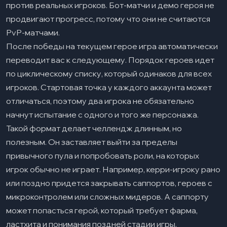
против реальных игроков. Бот-матчи и демо героя не
продвигают прогресс, потому что они не считаются
PvP-матчами.
После победы на текущем герое игра автоматически
переводит вас к следующему. Порядок героев идет
по циклическому списку, который одинаков для всех
игроков. Стартовая точка у каждого аккаунта может
отличаться, поэтому два игрока не обязательно
начнут испытание с одного и того же персонажа.
Такой формат делает челлендж длинным, но
полезным. Он заставляет выйти за пределы
привычного пула и попробовать роли, на которых
игрок обычно не играет. Например, керри-игроку рано
или поздно придется закрывать саппортов, героев с
микроконтролем или сложных мидеров. А саппорту
может попасться герой, который требует фарма,
ластхита и понимания поздней стадии игры.