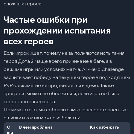
сложных героев.
Частые ошибки при
прохождении испытания
всех героев
Если игрок ищет, почему не выполняются испытания
героя Дота 2, чаще всего причина не в баге, а в
режиме игры или условиях матча. All-Hero Challenge
засчитывает победу на текущем герое в подходящем
PvP-режиме, но не продвигается в демо. Также
прогресс может не обновиться, если игра не была
корректно завершена.
Помимо этого, мы собрали самые распространенные
ошибки и как их можно избежать:
О
В чем проблема
Как избежать
ши