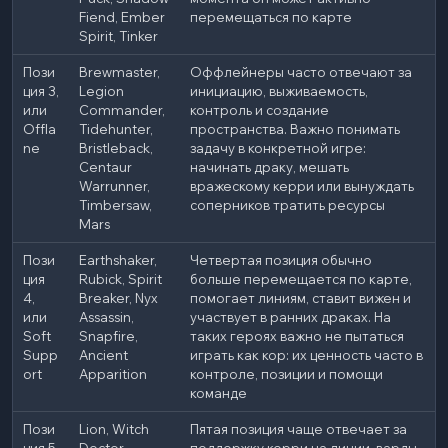
Fiend, Ember
перемещаться по карте
Spirit, Tinker
Пози
Brewmaster,
Оффлейнеры часто отвечают за
ция 3,
Legion
инициацию, выживаемость,
или
Commander,
контроль и создание
Offla
Tidehunter,
пространства. Важно понимать
ne
Bristleback,
задачу в конкретной игре:
Centaur
начинать драку, мешать
Warrunner,
вражескому керри или вынуждать
Timbersaw,
соперников тратить ресурсы
Mars
Пози
Earthshaker,
Четвертая позиция обычно
ция
Rubick, Spirit
больше перемещается по карте,
4,
Breaker, Nyx
помогает линиям, ставит вижен и
или
Assassin,
участвует в ранних драках. На
Soft
Snapfire,
таких героях важно не пытаться
Supp
Ancient
играть как кор: их ценность часто в
ort
Apparition
контроле, позиции и помощи
команде
Пози
Lion, Witch
Пятая позиция чаще отвечает за