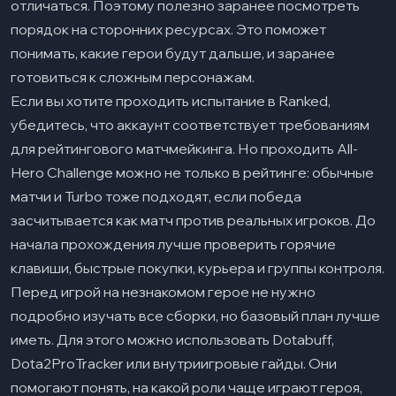
отличаться. Поэтому полезно заранее посмотреть
порядок на сторонних ресурсах. Это поможет
понимать, какие герои будут дальше, и заранее
готовиться к сложным персонажам.
Если вы хотите проходить испытание в Ranked,
убедитесь, что аккаунт соответствует требованиям
для рейтингового матчмейкинга. Но проходить All-
Hero Challenge можно не только в рейтинге: обычные
матчи и Turbo тоже подходят, если победа
засчитывается как матч против реальных игроков. До
начала прохождения лучше проверить горячие
клавиши, быстрые покупки, курьера и группы контроля.
Перед игрой на незнакомом герое не нужно
подробно изучать все сборки, но базовый план лучше
иметь. Для этого можно использовать Dotabuff,
Dota2ProTracker или внутриигровые гайды. Они
помогают понять, на какой роли чаще играют героя,