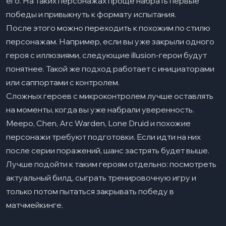
его. На таких персонажах проще набрать первые
победы и привыкнуть к формату испытания.
После этого можно переходить к похожим по стилю
персонажам. Например, если вы уже закрыли одного
героя с иллюзиями, следующие illusion-герои будут
понятнее. Такой же подход работает с инициаторами
или саппортами с контролем.
Сложных героев с микроконтролем лучше оставлять
на моменты, когда вы уже набрали уверенность.
Meepo, Chen, Arc Warden, Lone Druid и похожие
персонажи требуют подготовки. Если идти на них
после серии поражений, шанс застрять будет выше.
Лучше подойти к таким героям отдельно: посмотреть
актуальный билд, сыграть тренировочную игру и
только потом пытаться закрывать победу в
матчмейкинге.