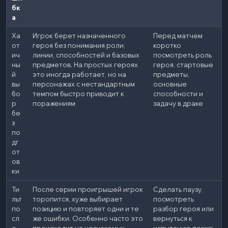
бк
а
Ха
Игрок берет назначенного
Перед матчем
от
героя без понимания роли,
коротко
ич
линии, способностей и базовых
посмотреть роль
ны
предметов. На простых героях
героя, стартовые
й
это иногда работает, но на
предметы,
вы
персонажах с нестандартным
основные
бо
темпом быстро приводит к
способности и
р
поражениям
задачу в драке
бе
з
по
дг
от
ов
ки
Ти
После серии проигрышей игрок
Сделать паузу,
льт
торопится, хуже выбирает
посмотреть
по
позицию и повторяет одни и те
разбор героя или
сл
же ошибки. Особенно часто это
вернуться к