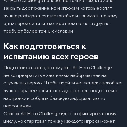
All-Hero Challenge полезен не только тем, кто хочет
закрыть достижение, но и игрокам, которые хотят
лучше разбираться в метагейме и понимать, почему
одни герои сильны в конкретном патче, а другие
требуют более точных условий.
Как подготовиться к
испытанию всех героев
Подготовка важна, потому что All-Hero Challenge
легко превратить в хаотичный набор матчей на
случайных героях. Чтобы пройти челлендж спокойнее,
лучше заранее понять порядок героев, подготовить
настройки и собрать базовую информацию по
персонажам.
Список All-Hero Challenge идет по фиксированному
циклу, но стартовая точка у каждого игрока может