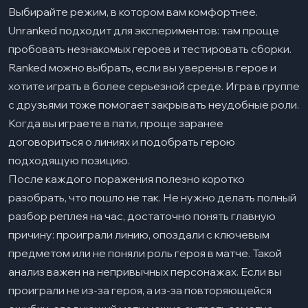
Выбирайте режим, в котором вам комфортнее.
Unranked подходит для экспериментов: там проще
пробовать незнакомых героев и тестировать сборки.
Ranked можно выбрать, если вы уверены в герое и
хотите играть в более серьезной среде. Игра в группе
с друзьями тоже помогает закрывать неудобные роли.
Когда вы играете в пати, проще заранее
договориться о линиях и подобрать герою
подходящую позицию.
После каждого поражения полезно коротко
разобрать, что пошло не так. Не нужно делать полный
разбор реплея на час, достаточно понять главную
причину: проиграли линию, опоздали с ключевым
предметом или не поняли роль героя в матче. Такой
анализ важен на непривычных персонажах. Если вы
проиграли не из-за героя, а из-за повторяющейся