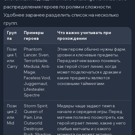
распределения героев по ролям и сложности.
Удобнее заранее разделить список на несколько
групп.
Груп
Примеры
Что важно учитывать при
па
героев
прохождении
Пози
Phantom
Этим героям обычно нужны фарм,
ция 1,
Lancer, Sven,
уровни и ключевые предметы.
или
Terrorblade,
Перед матчем важно понимать,
Carry
Medusa, Anti-
как герой стоит линию, когда
Mage,
может подключаться к дракам и
Faceless Void,
какие предметы являются
Juggernaut,
основными таймингами
Lifestealer,
Spectre
Пози
Storm Spirit,
Мидеры чаще задают темп в
ция 2,
Queen of
начале и середине игры. Перед
или
Pain, Lina,
матчем полезно посмотреть, как
Mid
Outworld
герой играет линию, какие у него
Destroyer,
слабые матчапы и с какого
Puck, Shadow
момента он может активно