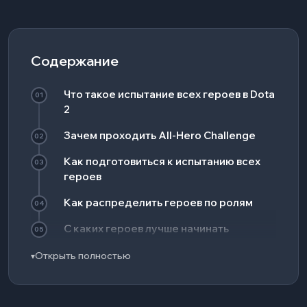
Содержание
Что такое испытание всех героев в Dota
01
2
Зачем проходить All-Hero Challenge
02
Как подготовиться к испытанию всех
03
героев
Как распределить героев по ролям
04
С каких героев лучше начинать
05
испытание
Открыть полностью
▾
Как проходить испытание быстрее
06
Частые ошибки при прохождении
07