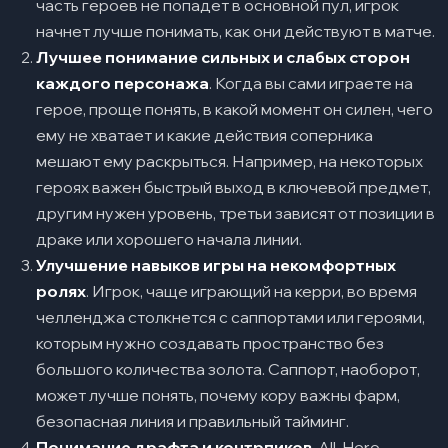
часть героев не попадет в основной пул, игрок
начнет лучше понимать, как они действуют в матче.
Лучшее понимание сильных и слабых сторон
каждого персонажа
. Когда вы сами играете на
герое, проще понять, в какой момент он силен, чего
ему не хватает и какие действия соперника
мешают ему раскрыться. Например, на некоторых
героях важен быстрый выход в ключевой предмет,
другим нужен уровень, третьи зависят от позиции в
драке или хорошего начала линии.
Улучшение навыков игры на некомфортных
ролях
. Игрок, чаще играющий на керри, во время
челленджа столкнется с саппортами или героями,
которым нужно создавать пространство без
большого количества золота. Саппорт, наоборот,
может лучше понять, почему кору важны фарм,
безопасная линия и правильный тайминг.
Понимание драфта и контрпиков
. All-Hero