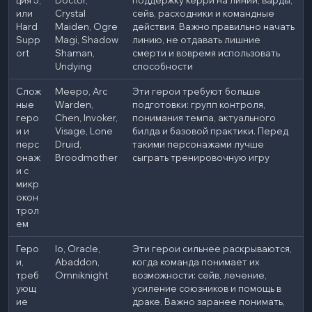
ция 5,
Doctor,
поддержку керри на линии, варды,
или
Crystal
сейв, расходники и командные
Hard
Maiden, Ogre
действия. Важно правильно начать
Supp
Magi, Shadow
линию, не отдавать лишние
ort
Shaman,
смерти и вовремя использовать
Undying
способности
Слож
Meepo, Arc
Эти герои требуют больше
ные
Warden,
подготовки: групп контроля,
геро
Chen, Invoker,
понимания темпа, актуального
и и
Visage, Lone
билда и базовой практики. Перед
перс
Druid,
такими персонажами лучше
онаж
Broodmother
сыграть тренировочную игру
и с
микр
окон
трол
ем
Геро
Io, Oracle,
Эти герои сильнее раскрываются,
и,
Abaddon,
когда команда понимает их
треб
Omniknight
возможности: сейв, лечение,
ующ
усиление союзников и помощь в
ие
драке. Важно заранее понимать,