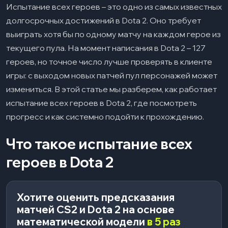
испытания всех героев
Испытание всех героев – это одно из самых известных
долгосрочных достижений в Dota 2. Оно требует
Заключение
08
выиграть хотя бы по одному матчу на каждом герое из
текущего пула. На момент написания в Dota 2 – 127
героев, но точное число лучше проверять в клиенте
игры: с выходом новых патчей пул персонажей может
измениться. В этой статье мы разберем, как работает
испытание всех героев в Dota 2, где посмотреть
прогресс и как системно подойти к прохождению.
Что такое испытание всех
героев в Dota 2
Хотите оценить предсказания
матчей CS2 и Dota 2 на основе
математической модели
в 5 раз