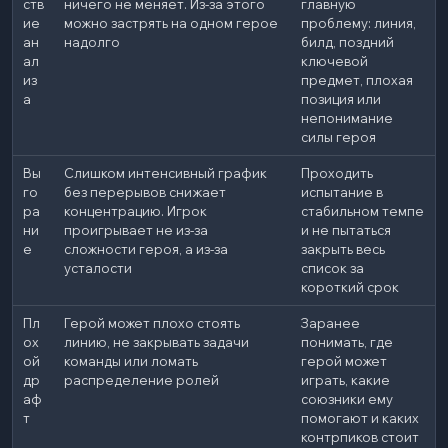
ств
ничего не меняет. Из-за этого
главную
ие
можно застрять на одном герое
проблему: линия,
ан
надолго
билд, поздний
ал
ключевой
из
предмет, плохая
а
позиция или
непонимание
силы героя
Вы
Слишком интенсивный график
Проходить
го
без перерывов снижает
испытание в
ра
концентрацию. Игрок
стабильном темпе
ни
проигрывает не из-за
и не пытаться
е
сложности героя, а из-за
закрыть весь
усталости
список за
короткий срок
Пл
Герой может плохо стоять
Заранее
ох
линию, не закрывать задачи
понимать, где
ой
команды или ломать
герой может
др
распределение ролей
играть, какие
аф
союзники ему
т
помогают и каких
контрпиков стоит