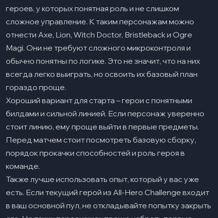
героев, у которых понятная роль и не слишком
сложное управление. К таким персонажам можно
отнести Axe, Lion, Witch Doctor, Bristleback и Ogre
Magi. Они не требуют сложного микроконтроля и
обычно понятны по логике. Это не значит, что на них
всегда легко выиграть, но освоить их базовый план
гораздо проще.
Хороший вариант для старта – герои с понятными
билдами и сильной линией. Если персонаж уверенно
стоит линию, ему проще выйти в первые предметы.
Перед матчем стоит посмотреть базовую сборку,
порядок прокачки способностей и роль героя в
команде.
Также лучше использовать опыт, который у вас уже
есть. Если текущий герой из All-Hero Challenge входит
в ваш основной пул, не откладывайте попытку закрыть