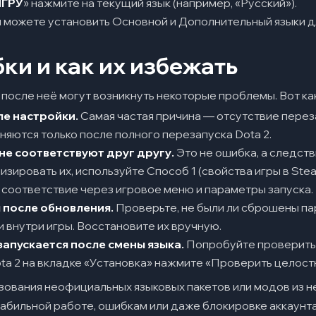
ИГРУ
» нажмите на текущий язык (например, «Русский»).
 можете установить Основной и Дополнительный языки дл
ки и как их избежать
 после неё могут возникнуть некоторые проблемы. Вот как
ле настройки.
Самая частая причина — отсутствие перез
няются только после полного перезапуска Dota 2.
не соответствуют друг другу.
Это не ошибка, а следств
изировать их, используйте Способ 1 (свойства игры в Ste
 соответствие через игровое меню и параметры запуска.
 после обновления.
Проверьте, не были ли сброшены па
и внутри игры. Восстановите их вручную.
 запускается после смены языка.
Попробуйте проверить
ota 2 на вкладке «Установка» нажмите «Проверить целост
зования неофициальных языковых пакетов или модов из н
табильной работе, ошибкам или даже блокировке аккаунта