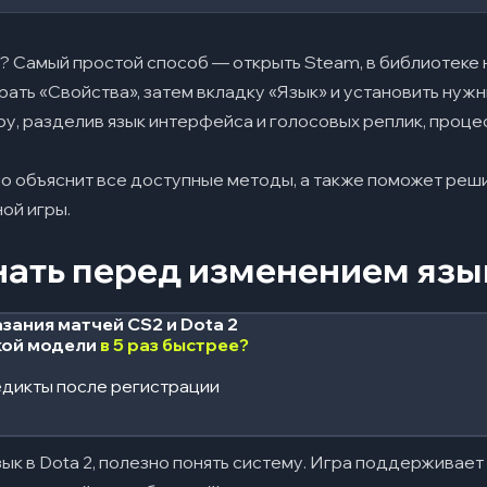
мые вопросы
2? Самый простой способ — открыть Steam, в библиотеке н
астройках Steam, но игра запускается на старом. Что делать?
ать «Свойства», затем вкладку «Язык» и установить нужн
гру, разделив язык интерфейса и голосовых реплик, проц
ы интерфейс был на русском, а голоса героев — на английском?
герои говорят по-русски, а другие на английском, даже когда 
о объяснит все доступные методы, а также поможет реш
ой игры.
am, но в Dota 2 теперь отображаются «кракозябры» или иероглиф
ный язык интерфейса на подбор соперников и союзников?
нать перед изменением язы
чивать и устанавливать неофициальные языковые пакеты из инте
зания матчей CS2 и Dota 2
кой модели
в 5 раз быстрее?
дикты после регистрации
ык в Dota 2, полезно понять систему. Игра поддерживает 