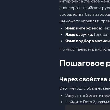
интерфейса (текстов меню
анонсера: английский, рус
сообщества, была заброш
Вы можете управлять тре
Язык интерфейса:
Текс
Язык озвучки:
Голоса г
Язык подбора матчей
По умолчанию игра исполь
Пошаговое р
Через свойства 
Этот метод глобально меня
Запустите Steam и пер
Найдите Dota 2, нажми