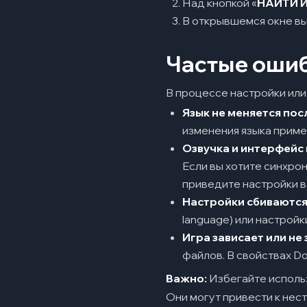
Над кнопкой «
НАЙТИ 
В открывшемся окне вы
Частые ошиб
В процессе настройки или
Язык не меняется пос
изменения языка приме
Озвучка и интерфейс 
Если вы хотите синхрон
приведите настройки в
Настройки сбиваются
language) или настройк
Игра зависает или не
файлов. В свойствах D
Важно:
Избегайте исполь
Они могут привести к нес