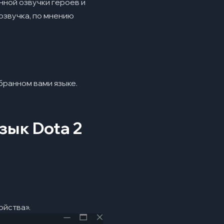
нной озвучки героев и
 озвучка, по мнению
бранном вами языке.
зык Dota 2
ойства».