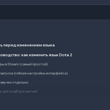
ть перед изменением языка
водство: как изменить язык Dota 2
гры в Steam (самый простой)
запуска (гибкая настройка интерфейса)
озвучки отдельно
ык для подбора матчей
и как их избежать