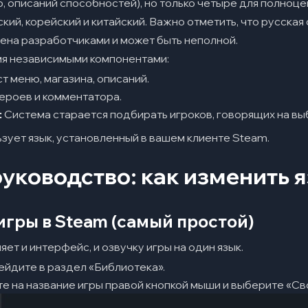
, описаний способностей), но только четыре для полноце
ский, корейский и китайский. Важно отметить, что русская
ена разработчиками и может быть неполной.
мя независимыми компонентами:
т меню, магазина, описаний.
ероев и комментатора.
:
Система старается подбирать игроков, говорящих на вы
зует язык, установленный в вашем клиенте Steam.
уководство: как изменить я
игры в Steam (самый простой)
ет и интерфейс, и озвучку игры на один язык.
ейдите в раздел «Библиотека».
те на название игры правой кнопкой мыши и выберите «Св