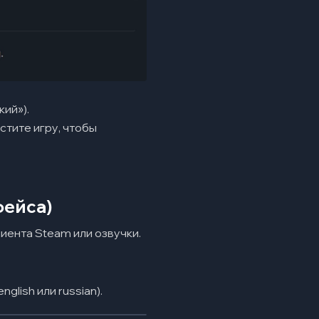
ий»).
тите игру, чтобы
фейса)
лиента Steam или озвучки.
nglish или russian).