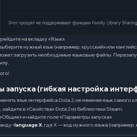
рейдите на вкладку «Язык».
ыберите нужный язык (например, «русский» или «английск
может загрузить необходимые языковые файлы. Перезапус
илу.
ого!
 запуска (гибкая настройка интер
енять язык интерфейса Dota 2, не изменяя язык самого к
, зайдите в «Свойства» Dota 2 из библиотеки Steam.
«Общие» и найдите поле «Параметры запуска».
манду
-language X
, где X — код нужного языка (например, e