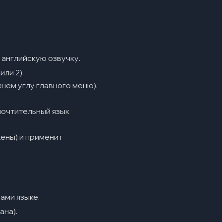
 английскую озвучку.
ли 2).
хнем углу главного меню).
почтительный язык
ены) и применит
ами языке.
ана).