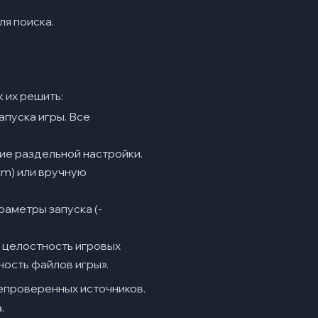
я поиска.
 их решить:
апуска игры. Все
ие раздельной настройки.
am) или вручную
раметры запуска (-
 целостность игровых
ность файлов игры».
епроверенных источников.
.