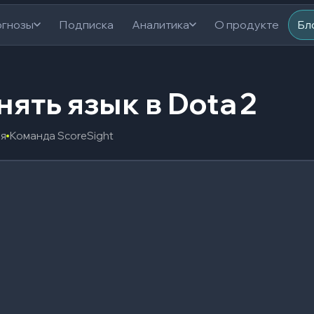
гнозы
Подписка
Аналитика
О продукте
Бл
ять язык в Dota 2
ия
Команда ScoreSight