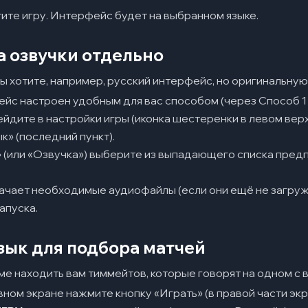
ите игру. Интерфейс будет на выбранном языке.
а озвучки отдельно
вы хотите, например, русский интерфейс, но оригинальную
йс настроен удобным для вас способом (через Способ 1 и
ейдите в настройки игры (иконка шестеренки в левом вер
к» (последний пункт).
» (или «Озвучка») выберите из выпадающего списка пред
ачает необходимые аудиофайлы (если они ещё не загруж
апуска.
зык для подбора матчей
ме находить вам тиммейтов, которые говорят на одном с в
авном экране нажмите кнопку «Играть» (в правой части экр