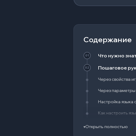
Содержание
Что нужно зна
01
Пошаговое руко
02
Через свойства и
Через параметры 
Настройка языка 
Как настроить яз
Частые ошибки 
03
Открыть полностью
▾