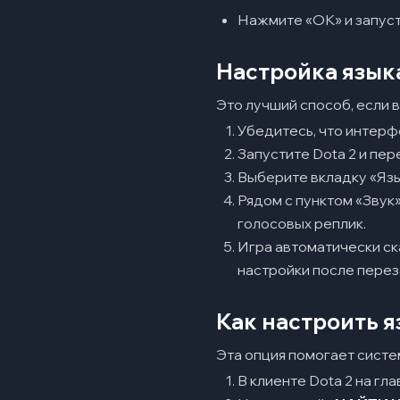
Нажмите «ОК» и запуст
Настройка язык
Это лучший способ, если 
Убедитесь, что интерфе
Запустите Dota 2 и пер
Выберите вкладку «Язы
Рядом с пунктом «Звук
голосовых реплик.
Игра автоматически ск
настройки после перез
Как настроить я
Эта опция помогает систе
В клиенте Dota 2 на гл