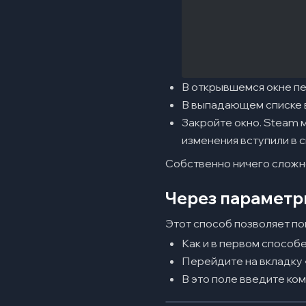
В открывшемся окне пе
В выпадающем списке в
Закройте окно. Steam 
изменения вступили в с
Собственно ничего сложн
Через параметры
Этот способ позволяет пом
Как и в первом способе
Перейдите на вкладку 
В это поле введите ко