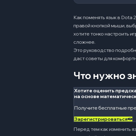
Заключение
04
Часто задавае
05
Как поменять язык в Dota 
Я сменил язык в н
правой кнопкой мыши, выбр
хотите тонко настроить и
Как сделать, чтоб
сложнее.
Почему некоторые 
Это руководство подробн
даст советы для комфортн
Меняю язык в Ste
Влияет ли выбран
Что нужно з
Безопасно ли ска
Хотите оценить предска
на основе математичес
Получите бесплатные пре
Зарегистрироваться
Перед тем как изменить яз