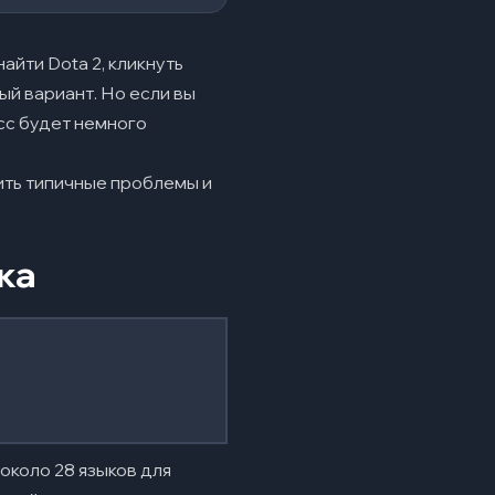
айти Dota 2, кликнуть
ый вариант. Но если вы
есс будет немного
выбран русский язык?
ить типичные проблемы и
ы. Как исправить?
ка
рнета?
около 28 языков для