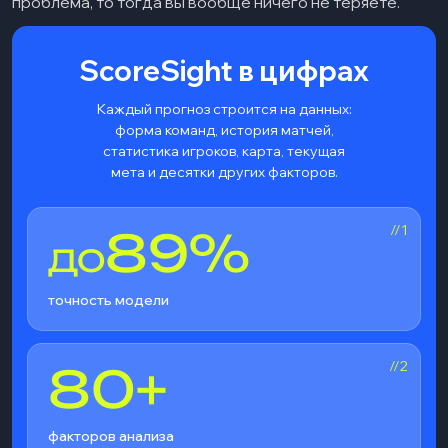
проблема, то тогда вы вообще ничего не теряете.
ScoreSight в цифрах
Каждый прогноз строится на данных:
форма команд, история матчей,
статистика игроков, карта, текущая
мета и десятки других факторов.
//1
89%
ДО
точность модели
//2
80+
факторов анализа