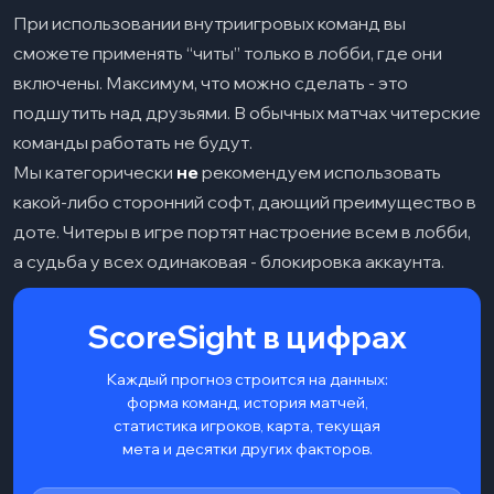
При использовании внутриигровых команд вы
сможете применять “читы” только в лобби, где они
включены. Максимум, что можно сделать - это
подшутить над друзьями. В обычных матчах читерские
команды работать не будут.
Мы категорически
не
рекомендуем использовать
какой-либо сторонний софт, дающий преимущество в
доте. Читеры в игре портят настроение всем в лобби,
а судьба у всех одинаковая - блокировка аккаунта.
ScoreSight в цифрах
Каждый прогноз строится на данных:
форма команд, история матчей,
статистика игроков, карта, текущая
мета и десятки других факторов.