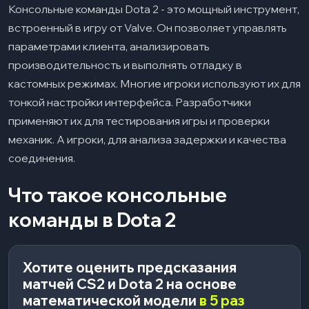
Консольные команды Dota 2 - это мощный инструмент,
Что такое консольные команды Dota 2?
встроенный в игру от Valve. Он позволяет управлять
Нужно ли включать читы для всех команд?
параметрами клиента, анализировать
Работают ли команды Dota 2 в рейтинговых
производительность и выполнять отладку в
матчах?
кастомных режимах. Многие игроки используют их для
тонкой настройки интерфейса. Разработчики
Можно ли получить бан за использование
консоли?
применяют их для тестирования игры и проверки
механик. А игроки, для анализа задержки и качества
Актуальны ли команды после крупных
патчей?
соединения.
Что такое консольные
команды в Dota 2
Хотите оценить предсказания
матчей CS2 и Dota 2 на основе
математической модели
в 5 раз