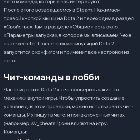
него команды, которые нас интересуют.
После этого возвращаемся в Steam. Нажимаем
правой кнопкой мыши на Dota 2 и переходим в раздел
«Свойства». Там, в разделе «Общие», есть окно
«Параметры запуска», в которое мы вписываем "-exe
autoexec.cfg". После этих манипуляций Dota 2
запустится с конфигом и применит все настройки из
него.
Чит-команды в лобби
Часто игроки в Dota 2 хотят проверить какие-то
механики внутри игры. Чтобы упростить создание
условий для этой проверки, можно использовать чит-
команды. Их пишут в чате, и при включенных читах
(например, sv_cheats 1) они влияют на игру.
Команды: