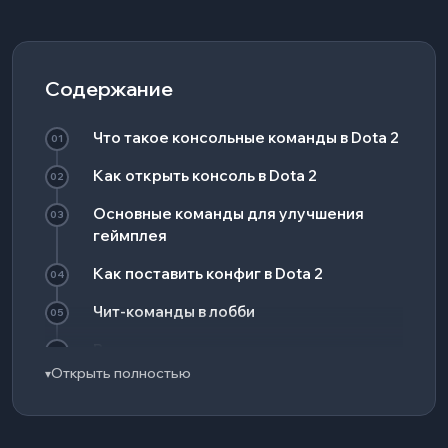
Содержание
Что такое консольные команды в Dota 2
01
Как открыть консоль в Dota 2
02
Основные команды для улучшения
03
геймплея
Как поставить конфиг в Dota 2
04
Чит-команды в лобби
05
Риски при использовании
06
Открыть полностью
▾
Заключение
07
Часто задаваемые вопросы
08