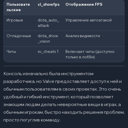
Пользовате
cl_showfps
Отображение FPS
льские
Игровые
dota_auto_
Управление автоатакой
attack
Отладочные
dota_show
Анализ видимости
_vision
Читы
sv_cheats 1
Включает читы (доступно
только в лобби)
Консоль изначально была инструментом
разработчика, но Valve предоставляет доступ к ней и
обычным пользователям в своих проектах. Это очень
удобный и гибкий инструмент, который позволяет
знающим людям делать невероятные вещи в играх, а
обычным игрокам, быстро находить решения проблем,
просто погуглив команду.