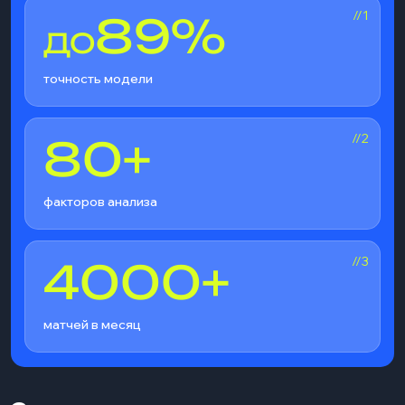
//1
89%
ДО
точность модели
//2
80+
факторов анализа
//3
4000+
матчей в месяц