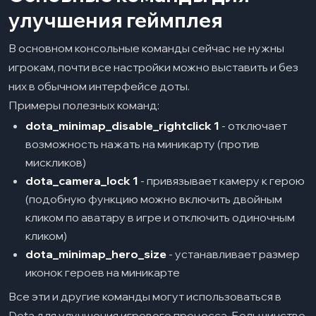
улучшения геймплея
В основном консольные команды сейчас не нужны
игрокам, почти все настройки можно выставить и без
них в обычном интерфейсе доты.
Примеры полезных команд:
dota_minimap_disable_rightclick 1
- отключает
возможность нажать на миникарту (против
мискликов)
dota_camera_lock 1
- привязывает камеру к герою
(подобную функцию можно включить двойным
кликом по аватару в игре и отключить одиночным
кликом)
dota_minimap_hero_size
- устанавливает размер
иконок героев на миникарте
Все эти и другие команды могут использоваться в
Dota для улучшения игрового процесса. Большинство