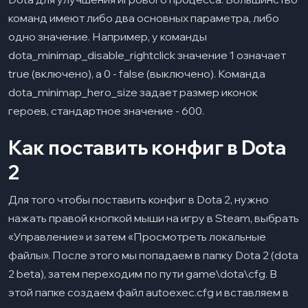
команд имеют либо два основных параметра, либо
одно значение. Например, у команды
dota_minimap_disable_rightclick значение 1 означает
true (включено), а 0 - false (выключено). Команда
dota_minimap_hero_size задает размер иконок
героев, стандартное значение - 600.
Как поставить конфиг в Dota
2
Для того чтобы поставить конфиг в Dota 2, нужно
нажать правой кнопкой мыши на игру в Steam, выбрать
«Управление» и затем «Просмотреть локальные
файлы». После этого мы попадаем в папку Dota 2 (dota
2 beta), затем переходим по пути game\dota\cfg. В
этой папке создаем файл autoexec.cfg и вставляем в