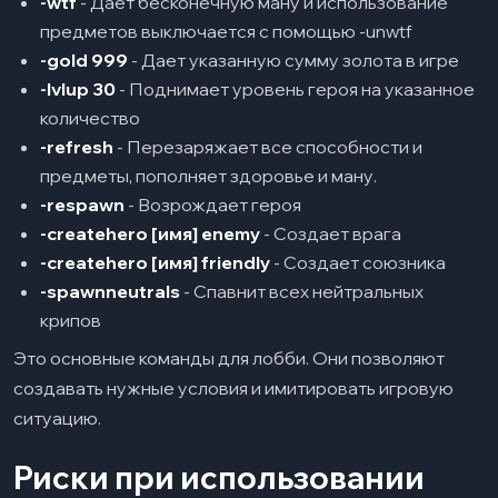
-wtf
- Дает бесконечную ману и использование
предметов выключается с помощью -unwtf
-gold 999
- Дает указанную сумму золота в игре
-lvlup 30
- Поднимает уровень героя на указанное
количество
-refresh
- Перезаряжает все способности и
предметы, пополняет здоровье и ману.
-respawn
- Возрождает героя
-createhero [имя] enemy
- Создает врага
-createhero [имя] friendly
- Создает союзника
-spawnneutrals
- Спавнит всех нейтральных
крипов
Это основные команды для лобби. Они позволяют
создавать нужные условия и имитировать игровую
ситуацию.
Риски при использовании