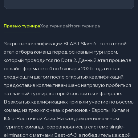
Финал — 05.01.2026
Юго-восточная Азия
03
Превью турнира
Ход турнира
Итоги турнира
1/4 финала — 04.01.2026
Полуфиналы — 05.01.2026
Закрытые квалификации BLAST Slam 6 - это второй
Финал — 05.01.2026
этап отбора команд перед основным турниром,
который проводится по Dota 2. Данный этап прошел в
Команды, прошедшие закрытые
04
квалификации BLAST Slam 6
онлайн-формате с 4 по 5 января 2026 года и стал
следующим шагом после открытых квалификаций,
Часто задаваемые вопросы
05
предоставив коллективам шанс напрямую пробиться
Чем закрытые квалификации отличаются от
на главный турнир, который состоится в феврале.
открытых?
В закрытых квалификациях приняли участие по восемь
Сколько матчей нужно выиграть, чтобы
команд из трех ключевых регионов - Европы, Китая и
пройти закрытые квалификации?
Юго-Восточной Азии. На каждом региональном
турнире команды соревновались в системе single-
Почему команды с опытом LAN чаще
проходят закрытые отборочные?
elimination с матчами Best-of-3, а победитель каждой