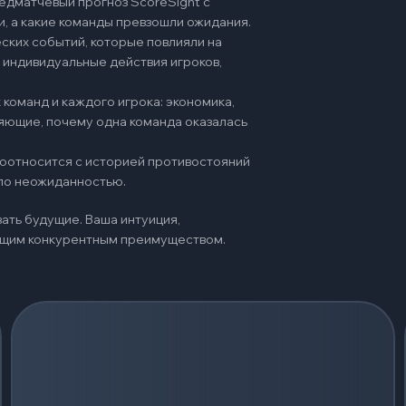
едматчевый прогноз ScoreSight с
и, а какие команды превзошли ожидания.
ских событий, которые повлияли на
 индивидуальные действия игроков,
команд и каждого игрока: экономика,
няющие, почему одна команда оказалась
 соотносится с историей противостояний
ало неожиданностью.
ать будущие. Ваша интуиция,
оящим конкурентным преимуществом.