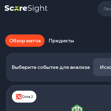
Про
Обзор матча
Предикты
Выберите событие для анализа
Исх
Dota 2