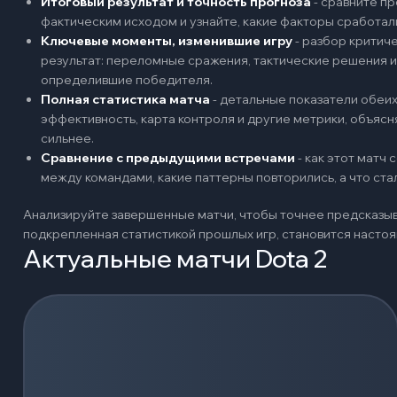
Итоговый результат и точность прогноза
-
сравните пр
фактическим исходом и узнайте, какие факторы сработал
Ключевые моменты, изменившие игру
-
разбор критиче
результат: переломные сражения, тактические решения и
определившие победителя.
Полная статистика матча
-
детальные показатели обеих 
эффективность, карта контроля и другие метрики, объяс
сильнее.
Сравнение с предыдущими встречами
-
как этот матч
между командами, какие паттерны повторились, а что ст
Анализируйте завершенные матчи, чтобы точнее предсказыв
подкрепленная статистикой прошлых игр, становится наст
Актуальные матчи Dota 2
Загрузка событий...