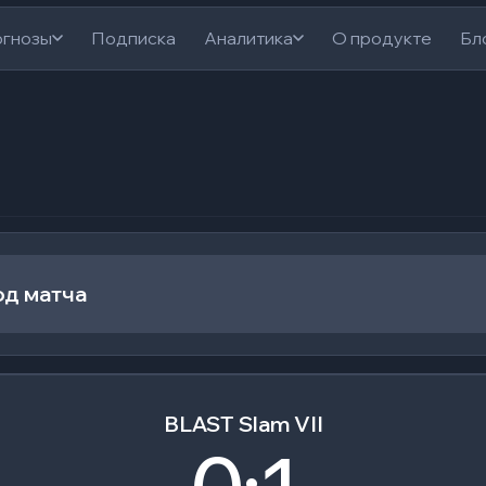
гнозы
Подписка
Аналитика
О продукте
Бл
од матча
BLAST Slam VII