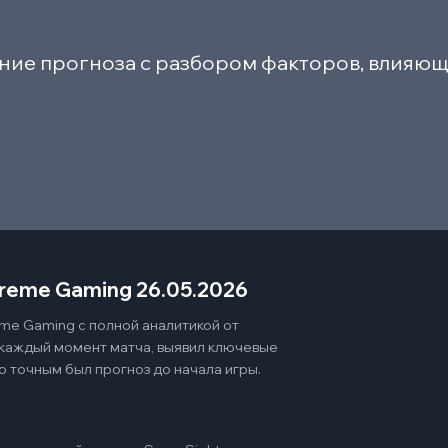
ние прогноза с разбором факторов, влияющ
treme Gaming 26.05.2026
me Gaming с полной аналитикой от
 каждый момент матча, выявил ключевые
о точным был прогноз до начала игры.