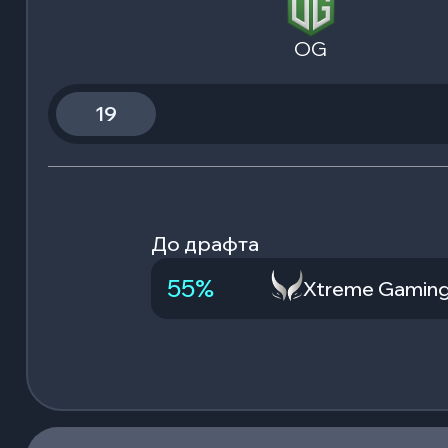
OG
19
До драфта
55
%
Xtreme Gamin