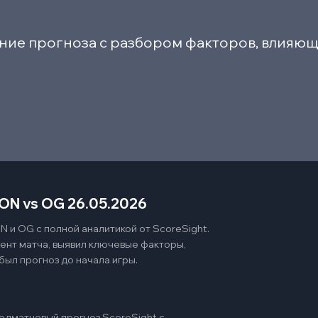
ние прогноза с разбором факторов, влияющ
ON vs OG 26.05.2026
 и OG с полной аналитикой от ScoreSight.
ент матча, выявил ключевые факторы,
был прогноз до начала игры.
едматчевый прогноз ScoreSight с