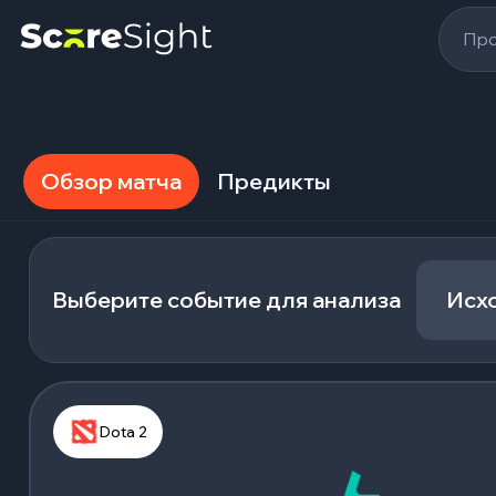
Про
Обзор матча
Предикты
Выберите событие для анализа
Исх
Dota 2