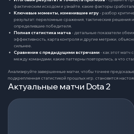
фактическим исходом и узнайте, какие факторы сработал
Ключевые моменты, изменившие игру
-
разбор критиче
результат: переломные сражения, тактические решения и
определившие победителя.
Полная статистика матча
-
детальные показатели обеих 
эффективность, карта контроля и другие метрики, объяс
сильнее.
Сравнение с предыдущими встречами
-
как этот матч
между командами, какие паттерны повторились, а что ст
Анализируйте завершенные матчи, чтобы точнее предсказыв
подкрепленная статистикой прошлых игр, становится наст
Актуальные матчи Dota 2
Загрузка событий...