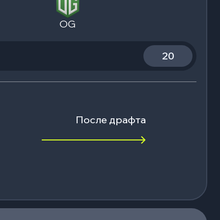
OG
20
После драфта