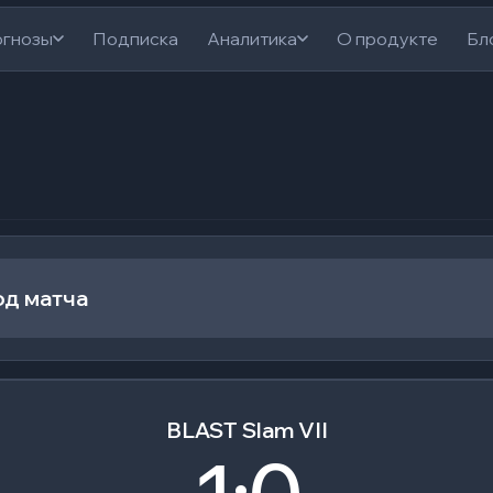
гнозы
Подписка
Аналитика
О продукте
Бл
од матча
BLAST Slam VII