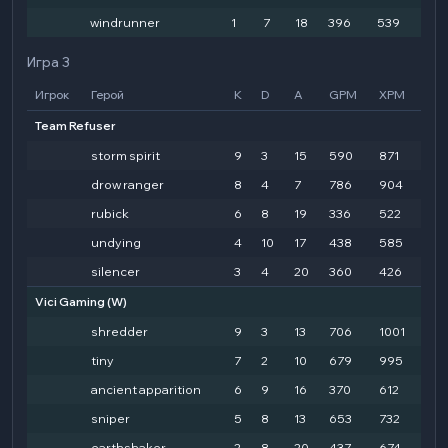
windrunner
1
7
18
396
539
24
Игра 3
Игрок
Герой
K
D
A
GPM
XPM
HD
Team Refuser
storm spirit
9
3
15
590
871
472
drow ranger
8
4
7
786
904
45
rubick
6
8
19
336
522
25
undying
4
10
17
438
585
20
silencer
3
4
20
360
426
110
Vici Gaming
(W)
shredder
9
3
13
706
1001
276
tiny
7
2
10
679
995
26
ancient apparition
6
9
16
370
612
17
sniper
5
8
13
653
732
54
earthshaker
2
8
20
437
674
18