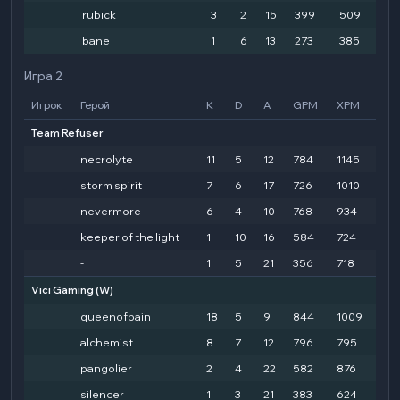
rubick
3
2
15
399
509
14
bane
1
6
13
273
385
49
Игра 2
Игрок
Герой
K
D
A
GPM
XPM
HD
Team Refuser
necrolyte
11
5
12
784
1145
93
storm spirit
7
6
17
726
1010
69
nevermore
6
4
10
768
934
52
keeper of the light
1
10
16
584
724
22
-
1
5
21
356
718
63
Vici Gaming
(W)
queenofpain
18
5
9
844
1009
181
alchemist
8
7
12
796
795
38
pangolier
2
4
22
582
876
57
silencer
1
3
21
383
624
14