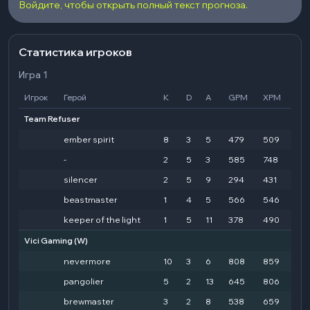
Войдите, чтобы открыть полный текст прогноза.
Статистика игроков
Игра 1
Игрок
Герой
K
D
A
GPM
XPM
HD
Team Refuser
ember spirit
8
3
5
479
509
29
-
2
5
3
585
748
22
silencer
2
5
9
294
431
77
beastmaster
1
4
5
566
546
921
keeper of the light
1
5
11
378
490
90
Vici Gaming
(W)
nevermore
10
3
6
808
859
28
pangolier
5
2
13
645
806
20
brewmaster
3
2
8
538
659
12