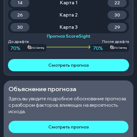
Карта 1
14
22
Карта 2
26
30
Карта 3
30
29
Прогноз ScoreSight
До драфта
После драфта
70
%
70
%
Vici Gaming
Vici Gaming
Смотреть прогноз
Объяснение прогноза
Здесь вы увидите подробное обоснование прогноза
с разбором факторов, влияющих на вероятность
исхода.
Смотреть прогноз