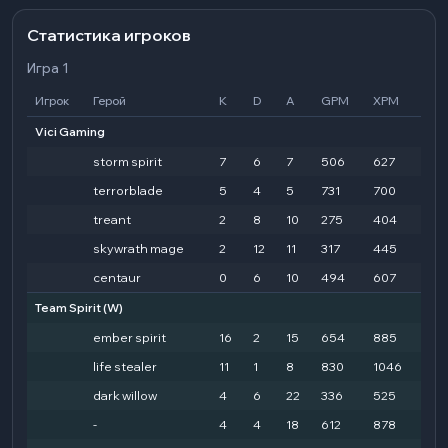
Статистика игроков
Игра 1
Игрок
Герой
K
D
A
GPM
XPM
HD
Vici Gaming
storm spirit
7
6
7
506
627
27
terrorblade
5
4
5
731
700
361
treant
2
8
10
275
404
94
skywrath mage
2
12
11
317
445
26
centaur
0
6
10
494
607
154
Team Spirit
(W)
ember spirit
16
2
15
654
885
54
life stealer
11
1
8
830
1046
30
dark willow
4
6
22
336
525
14
-
4
4
18
612
878
16