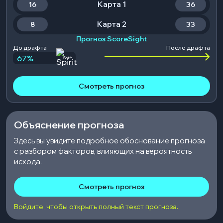
Карта 1
16
36
Карта 2
8
33
Прогноз ScoreSight
До драфта
После драфта
67
%
Spirit
Смотреть прогноз
Объяснение прогноза
Здесь вы увидите подробное обоснование прогноза
с разбором факторов, влияющих на вероятность
исхода.
Смотреть прогноз
Войдите, чтобы открыть полный текст прогноза.