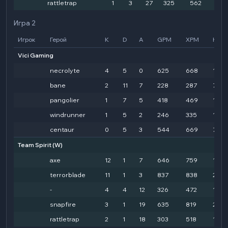
rattletrap
1
3
27
325
562
15
Игра 2
Игрок
Герой
K
D
A
GPM
XPM
HD
Vici Gaming
necrolyte
4
5
0
625
668
1648
bane
2
11
7
228
287
796
pangolier
1
7
5
418
469
1372
windrunner
1
5
2
246
335
1213
centaur
0
5
3
544
669
7475
Team Spirit
(W)
axe
12
1
7
646
759
1422
terrorblade
11
1
3
837
838
2398
-
4
4
12
326
472
1099
snapfire
3
1
19
635
819
2015
rattletrap
2
1
18
303
518
1108