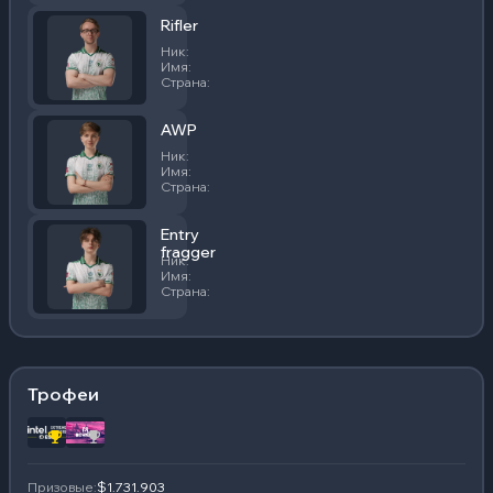
Rifler
Ник
:
TeSeS
Имя
:
Рене Мадсен
Страна
:
Дания
AWP
Ник
:
m0NESY
Имя
:
Илья Осипов
Страна
:
Россия
Entry
fragger
Ник
:
kyousuke
Имя
:
Максим Лукин
Страна
:
Россия
Трофеи
Призовые
:
$1.731.903