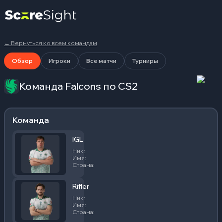
←
Вернуться ко всем командам
Обзор
Игроки
Все матчи
Турниры
Команда Falcons по CS2
Команда
IGL
Ник
:
karrigan
Имя
:
Финн Андерсен
Страна
:
Дания
Rifler
Ник
:
NiKo
Имя
:
Никола Ковач
Страна
:
Босния и Герцеговина