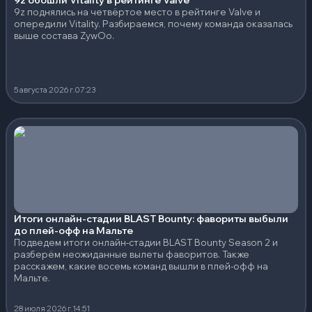
9z обошли Vitality в рейтинге Valve
9z поднялись на четвёртое место в рейтинге Valve и
опередили Vitality. Разбираемся, почему команда оказалась
выше состава ZywOo.
5 августа 2026 г.
07:23
Итоги онлайн-стадии BLAST Bounty: фавориты выбыли
до плей-офф на Мальте
Подведем итоги онлайн-стадии BLAST Bounty Season 2 и
разберём неожиданные вылеты фаворитов. Также
расскажем, какие восемь команд вышли в плей-офф на
Мальте.
28 июля 2026 г.
14:51