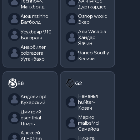
Techno4K
XANTARES
Мөнхболд
Дурткардес
Аюш mzinho
Озгюр woxic
Батболд
Экер
Али Wicadia
Усухбаяр 910
Хайдар
Банзрагч
Ялчин
Анарбилег
Чанер Soulfly
cobrazera
Кесичи
Ууганбаяр
B8
G2
Неманья
Андрей npl
huNter-
Кухарский
Ковач
Дмитрий
Марио
esenthial
malbsMd
Цвирь
Самайоа
Алексей
Никита
ALEX666