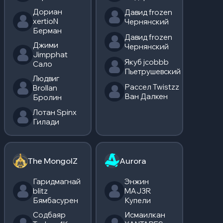
Дориан
Давид frozen
xertioN
Чернянский
Берман
Давид frozen
Джими
Чернянский
Jimpphat
Якуб jcobbb
Сало
Пьетрушевский
Людвиг
Рассел Twistzz
Brollan
Ван Далкен
Бролин
Лотан Spinx
Гилади
The MongolZ
Aurora
Гаридмагнай
Энжин
blitz
MAJ3R
Бямбасурен
Купели
Содбаяр
Исмаилкан