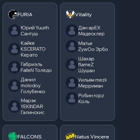
FURIA
Vitality
Юрий Yuurih
Дан apEX
Сантуш
Мадесклер
Кайке
Матье
KSCERATO
ZywOo Эрбо
Керато
Шахар
Габриэль
flameZ
FalleN Толедо
Шушан
Данил
Уильям mezii
molodoy
Мерриман
Голубенко
Робин ropz
Марэк
Коль
YEKINDAR
Галинскис
FALCONS
Natus Vincere