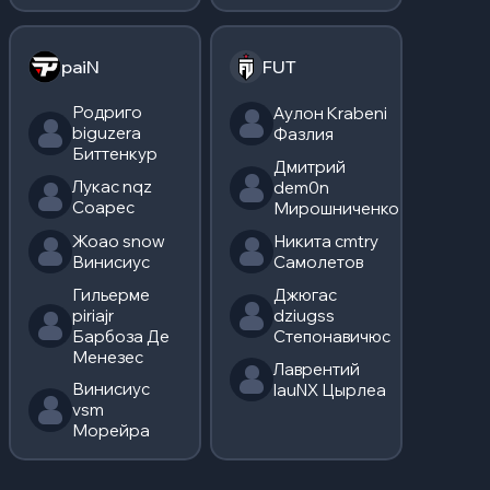
paiN
FUT
Родриго
Аулон Krabeni
biguzera
Фазлия
Биттенкур
Дмитрий
Лукас nqz
dem0n
Соарес
Мирошниченко
Жоао snow
Никита cmtry
Винисиус
Самолетов
Гильерме
Джюгас
piriajr
dziugss
Барбоза Де
Степонавичюс
Менезес
Лаврентий
Винисиус
lauNX Цырлеа
vsm
Морейра