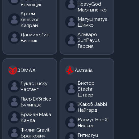
HeavyGod
Ярмощук
Мартыненко
Артем
Матуш matys
kensizor
Шимко
Капран
Альваро
Даниил s1zzi
SunPayus
Винник
Гарсия
3DMAX
Astralis
Виктор
Лукас Lucky
Staehr
Частанг
Штаер
Пьер Ex3rcice
Жакоб Jabbi
Булиндж
Найгард
Брайан Maka
Расмус HooXi
Канда
Нилсен
Филип Graviti
Гитис ryu
Бранкович