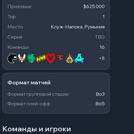
Призовые
$625.000
Тир
1
Место
Клуж-Напока, Румыния
Серия
TBD
Команды
16
+
8
Формат матчей
Формат групповой стадии
Bo3
Формат плей-офф
Bo5
Команды и игроки