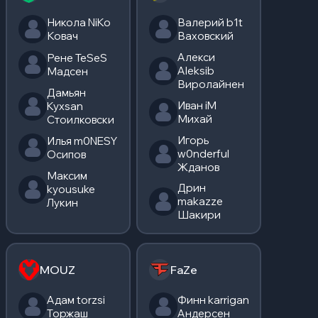
Никола NiKo
Валерий b1t
Ковач
Ваховский
Алекси
Рене TeSeS
Aleksib
Мадсен
Виролайнен
Дамьян
Иван iM
Kyxsan
Михай
Стоилковски
Игорь
Илья m0NESY
w0nderful
Осипов
Жданов
Максим
Дрин
kyousuke
makazze
Лукин
Шакири
MOUZ
FaZe
Адам torzsi
Финн karrigan
Торжаш
Андерсен