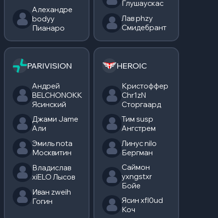
Глушаускас
Алехандре
Лав phzy
bodyy
Смидебрант
Пианаро
PARIVISION
HEROIC
Андрей
Кристоффер
BELCHONOKK
Chr1zN
Ясинский
Сторгаард
Джами Jame
Тим susp
Али
Ангстрем
Эмиль nota
Линус nilo
Москвитин
Бергман
Саймон
Владислав
yxngstxr
xiELO Лысов
Бойе
Иван zweih
Ясин xfl0ud
Гогин
Коч