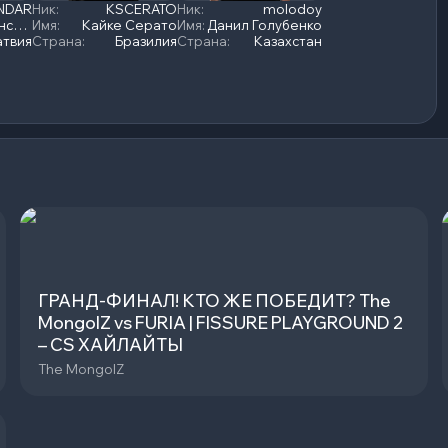
NDAR
Ник
:
KSCERATO
Ник
:
molodoy
Марекс Галинскис
Имя
:
Кайке Серато
Имя
:
Данил Голубенко
атвия
Страна
:
Бразилия
Страна
:
Казахстан
ГРАНД-ФИНАЛ! КТО ЖЕ ПОБЕДИТ? The
MongolZ vs FURIA | FISSURE PLAYGROUND 2
– CS ХАЙЛАЙТЫ
The MongolZ