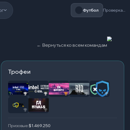
ог
Футбол
Проверка...
←
Вернуться ко всем командам
Трофеи
Призовые
:
$1.469.250