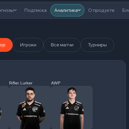
гнозы
Подписка
Аналитика
О продукте
Бл
ор
Игроки
Все матчи
Турниры
Rifler, Lurker
AWP