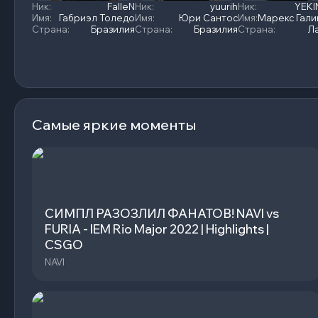
Ник
:
FalleN
Ник
:
yuurih
Ник
:
YEKI
Имя
:
Габриэл Толедо
Имя
:
Юри Сантос
Имя
:
Страна
:
Бразилия
Страна
:
Бразилия
Страна
:
Л
Самые яркие моменты
CИМПЛ РАЗОЗЛИЛ ФАНАТОВ! NAVI vs
FURIA - IEM Rio Major 2022 | Highlights |
CSGO
NAVI