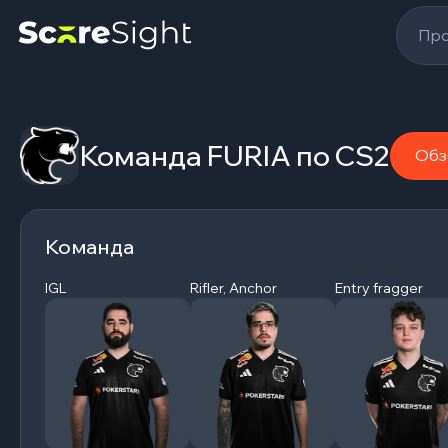
Про
Команда FURIA по CS2
Обз
Команда
IGL
Rifler, Anchor
Entry fragger