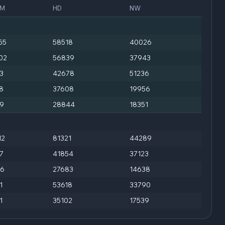
PM
HD
NW
55
58518
40026
02
56839
37943
3
42678
51236
8
37608
19956
9
28844
18351
12
81321
44289
7
41854
37123
6
27683
14638
1
53618
33790
1
35102
17539