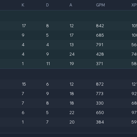
K
D
A
GPM
X
17
8
12
842
10
9
5
17
685
10
4
4
13
791
56
4
9
24
428
74
1
11
19
371
58
15
6
12
872
12
7
9
18
773
92
7
8
18
330
68
6
5
22
650
97
1
7
20
384
59