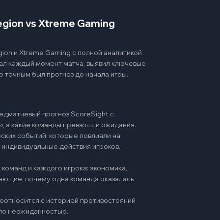
gion vs Xtreme Gaming
on и Xtreme Gaming с полной аналитикой
вал каждый момент матча, выявил ключевые
о точным был прогноз до начала игры.
едматчевый прогноз ScoreSight с
и, а какие команды превзошли ожидания.
ских событий, которые повлияли на
 индивидуальные действия игроков,
команд и каждого игрока: экономика,
няющие, почему одна команда оказалась
 соотносится с историей противостояний
ало неожиданностью.