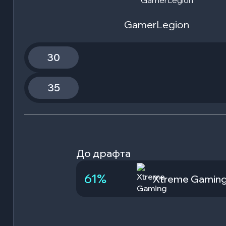
GamerLegion
30
35
До драфта
61
%
Xtreme Gamin