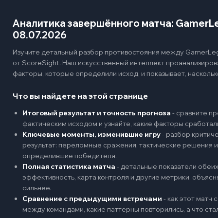
Аналитика завершённого матча: GamerLe
08.07.2026
Изучите детальный разбор противостояния между GamerLegi
от ScoreSight. Наш искусственный интеллект проанализиро
факторы, которые определили исход, и показывает, наскольк
Что вы найдете на этой странице
Итоговый результат и точность прогноза
-
сравните пр
фактическим исходом и узнайте, какие факторы сработал
Ключевые моменты, изменившие игру
-
разбор критиче
результат: переломные сражения, тактические решения и
определившие победителя.
Полная статистика матча
-
детальные показатели обеих 
эффективность, карта контроля и другие метрики, объяс
сильнее.
Сравнение с предыдущими встречами
-
как этот матч
между командами, какие паттерны повторились, а что ст