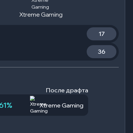
Xtreme Gaming
17
36
После драфта
61
%
Xtreme Gaming