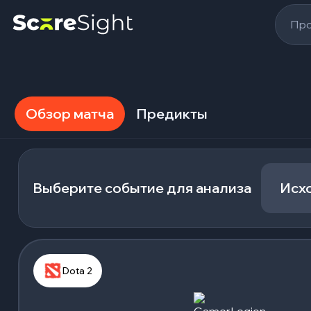
Про
Обзор матча
Предикты
Выберите событие для анализа
Исх
Dota 2