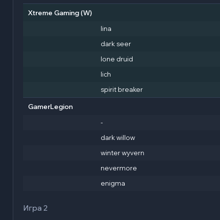
Xtreme Gaming
(W)
lina
dark seer
lone druid
lich
spirit breaker
GamerLegion
-
dark willow
winter wyvern
nevermore
enigma
Игра 2