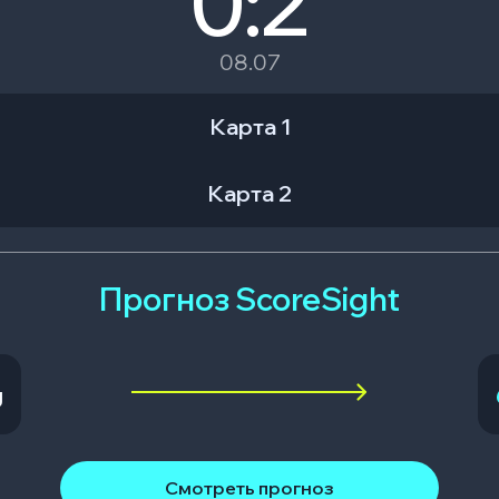
0:2
08.07
Карта 1
Карта 2
Прогноз ScoreSight
g
Смотреть прогноз