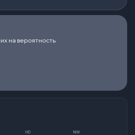
их на вероятность
HD
NW