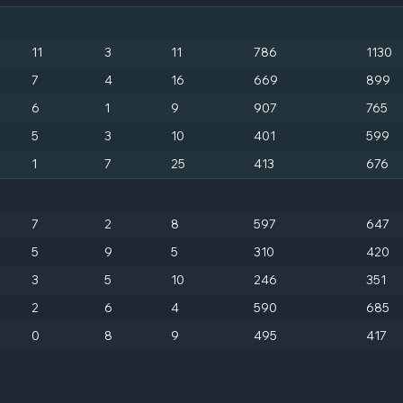
11
3
11
786
1130
7
4
16
669
899
6
1
9
907
765
5
3
10
401
599
1
7
25
413
676
7
2
8
597
647
5
9
5
310
420
3
5
10
246
351
2
6
4
590
685
0
8
9
495
417