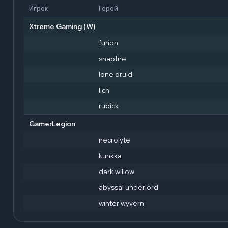
Игрок
Герой
Xtreme Gaming
(W)
furion
snapfire
lone druid
lich
rubick
GamerLegion
necrolyte
kunkka
dark willow
abyssal underlord
winter wyvern