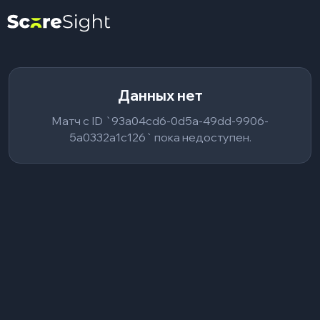
Данных нет
Матч с ID `93a04cd6-0d5a-49dd-9906-
5a0332a1c126` пока недоступен.